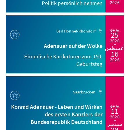
Politik persönlich nehmen
2026
يونيو
Bad Honnef-Rhöndorf
25
2026
Adenauer auf der Wolke
أغسطس
16
Himmlische Karikaturen zum 150.
2026
Geburtstag
Saarbrücken
يونيو
Konrad Adenauer - Leben und Wirken
11
des ersten Kanzlers der
2026
Bundesrepublik Deutschland
سبتمبر
28