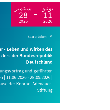
يونيو
سبتمبر
28
11
2026
2026
Saarbrücken
r - Leben und Wirken des
zlers der Bundesrepublik
Deutschland
nungsvortrag und geführten
| 11.06.2026 - 28.09.2026 |
ause der Konrad-Adenauer-
Stiftung