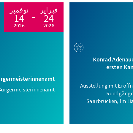
فبراير
نوفمبر
14
24
2026
2026
Konrad Adenaue
ersten Kan
ürgermeisterinnenamt
Ausstellung mit Eröff
 Bürgermeisterinnenamt!
Rundgängen 
Saarbrücken, im H