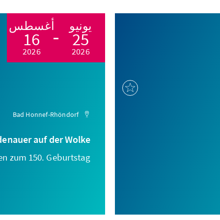
يونيو
أغسطس
16
25
2026
2026
Bad Honnef-Rhöndorf
denauer auf der Wolke
en zum 150. Geburtstag