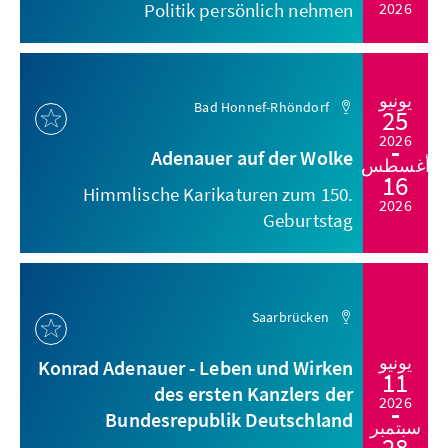
Politik persönlich nehmen
2026
يونيو
Bad Honnef-Rhöndorf
25
2026
Adenauer auf der Wolke
أغسطس
16
Himmlische Karikaturen zum 150.
2026
Geburtstag
Saarbrücken
يونيو
Konrad Adenauer - Leben und Wirken
11
des ersten Kanzlers der
2026
Bundesrepublik Deutschland
سبتمبر
28