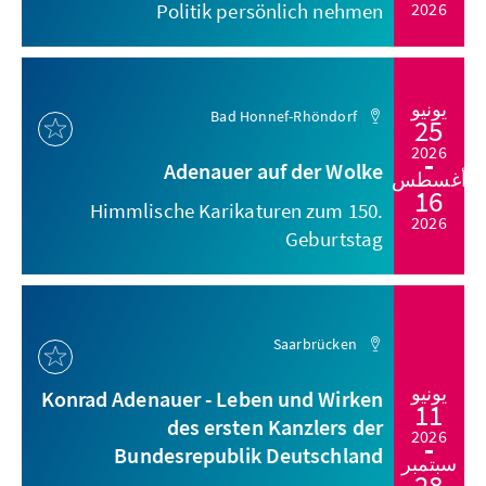
Politik persönlich nehmen
2026
يونيو
Bad Honnef-Rhöndorf
25
2026
Adenauer auf der Wolke
أغسطس
16
Himmlische Karikaturen zum 150.
2026
Geburtstag
Saarbrücken
يونيو
Konrad Adenauer - Leben und Wirken
11
des ersten Kanzlers der
2026
Bundesrepublik Deutschland
سبتمبر
28