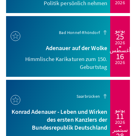
Politik persönlich nehmen
2026
يونيو
Bad Honnef-Rhöndorf
25
2026
Adenauer auf der Wolke
أغسطس
16
Himmlische Karikaturen zum 150.
2026
Geburtstag
Saarbrücken
يونيو
Konrad Adenauer - Leben und Wirken
11
des ersten Kanzlers der
2026
Bundesrepublik Deutschland
سبتمبر
28