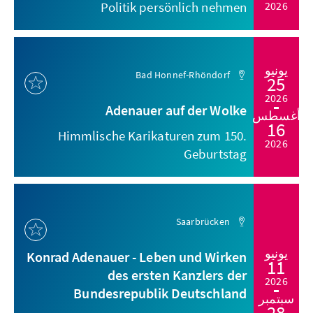
Politik persönlich nehmen
2026
يونيو
Bad Honnef-Rhöndorf
25
2026
Adenauer auf der Wolke
أغسطس
16
Himmlische Karikaturen zum 150.
2026
Geburtstag
Saarbrücken
يونيو
Konrad Adenauer - Leben und Wirken
11
des ersten Kanzlers der
2026
Bundesrepublik Deutschland
سبتمبر
28