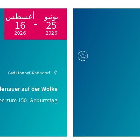
يونيو
أغسطس
16
25
2026
2026
Bad Honnef-Rhöndorf
denauer auf der Wolke
en zum 150. Geburtstag