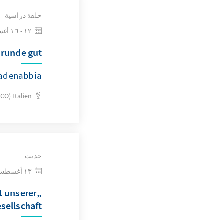
حلقة دراسية
١٢ - ١٦ أغسطس ٢٠٢٦
runde gut?
adenabbia
(CO)
Italien
حديث
١٣ أغسطس ٢٠٢٦
t unserer
sellschaft“