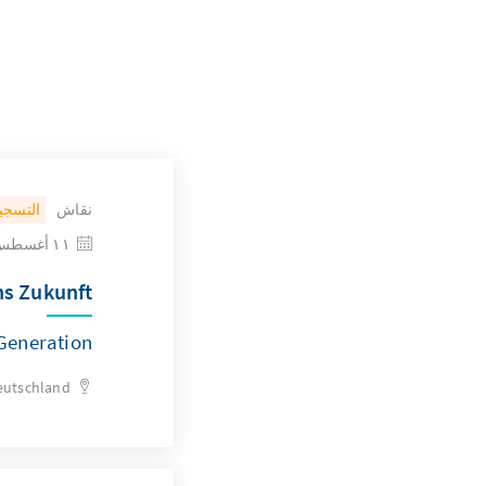
نقاش
التسجي
١١ أغسطس ٢٠٢٦
ns Zukunft
Generation
eutschland