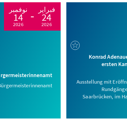
فبراير
نوفمبر
14
24
2026
2026
Konrad Adenaue
ersten Kan
ürgermeisterinnenamt
Ausstellung mit Eröff
 Bürgermeisterinnenamt!
Rundgängen 
Saarbrücken, im H