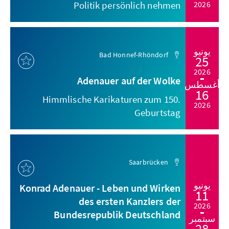
Politik persönlich nehmen
2026
يونيو
Bad Honnef-Rhöndorf
25
2026
Adenauer auf der Wolke
أغسطس
16
Himmlische Karikaturen zum 150.
2026
Geburtstag
Saarbrücken
يونيو
Konrad Adenauer - Leben und Wirken
11
des ersten Kanzlers der
2026
Bundesrepublik Deutschland
سبتمبر
28