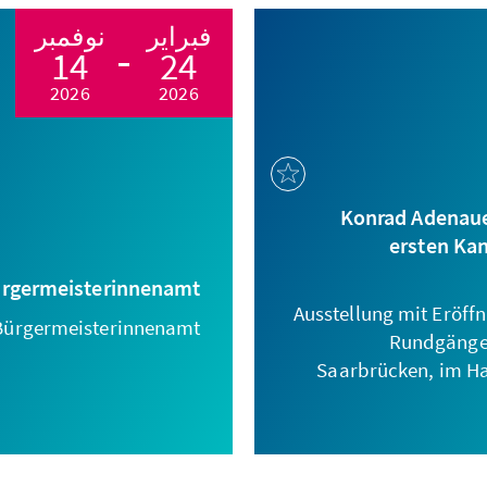
فبراير
نوفمبر
14
24
2026
2026
Konrad Adenaue
ersten Kan
ürgermeisterinnenamt
Ausstellung mit Eröff
 Bürgermeisterinnenamt!
Rundgängen 
Saarbrücken, im H