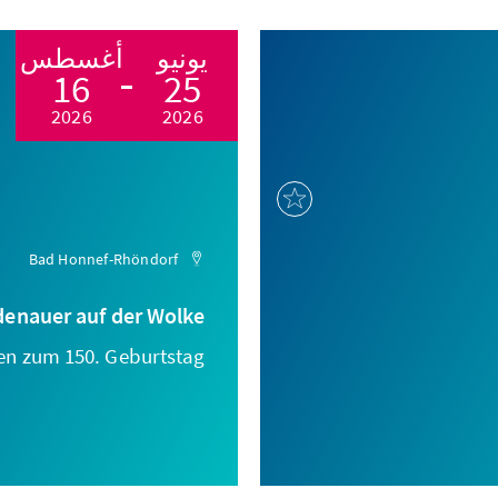
يونيو
أغسطس
16
25
2026
2026
Bad Honnef-Rhöndorf
denauer auf der Wolke
en zum 150. Geburtstag