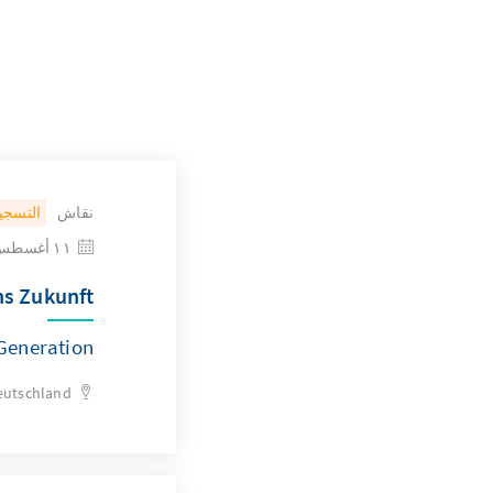
نقاش
التسجي
١١ أغسطس ٢٠٢٦
ns Zukunft
Generation
eutschland