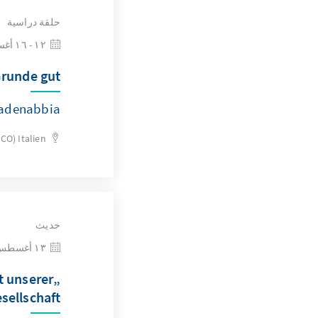
حلقة دراسية
١٢ - ١٦ أغسطس ٢٠٢٦
runde gut?
adenabbia
(CO)
Italien
حديث
١٣ أغسطس ٢٠٢٦
t unserer
sellschaft“