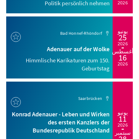
Politik persönlich nehmen
2026
يونيو
Bad Honnef-Rhöndorf
25
2026
Adenauer auf der Wolke
أغسطس
16
Himmlische Karikaturen zum 150.
2026
Geburtstag
Saarbrücken
يونيو
Konrad Adenauer - Leben und Wirken
11
des ersten Kanzlers der
2026
Bundesrepublik Deutschland
سبتمبر
28