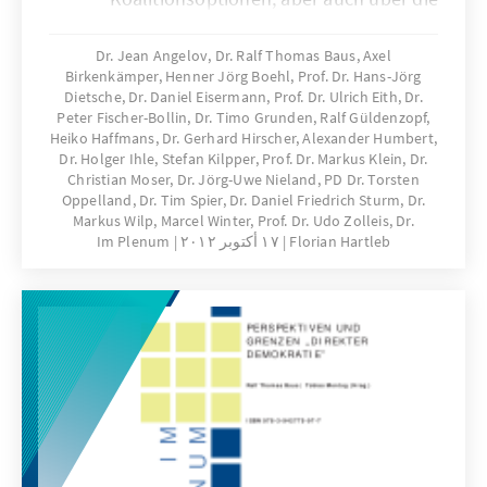
Stabilität des politischen Systems geführt.
Auflösung sozialer Milieus, nachlassende
Dr. Jean Angelov, Dr. Ralf Thomas Baus, Axel
Birkenkämper, Henner Jörg Boehl, Prof. Dr. Hans-Jörg
Parteibindungen, rückläufige
Dietsche, Dr. Daniel Eisermann, Prof. Dr. Ulrich Eith, Dr.
Stammwählermilieus, volatiles Wahlverhalten
Peter Fischer-Bollin, Dr. Timo Grunden, Ralf Güldenzopf,
sowie mangelnde Mobilisierungs- und
Heiko Haffmans, Dr. Gerhard Hirscher, Alexander Humbert,
Dr. Holger Ihle, Stefan Kilpper, Prof. Dr. Markus Klein, Dr.
Integrationskraft der Volksparteien sind die
Christian Moser, Dr. Jörg-Uwe Nieland, PD Dr. Torsten
Indikatoren des Wandels. Die Analyse der
Oppelland, Dr. Tim Spier, Dr. Daniel Friedrich Sturm, Dr.
gegenwärtigen Situation der Volksparteien
Markus Wilp, Marcel Winter, Prof. Dr. Udo Zolleis, Dr.
macht deutlich, dass sie keineswegs am Ende
Florian Hartleb
١٧ أكتوبر ٢٠١٢
Im Plenum
sind. Ihre gesellschaftliche Verankerung hat
zwar nachgelassen, sie sind jedoch
handlungsfähig und haben die besten
Voraussetzungen, um ihr Schicksal nicht
interessierten Kommentatoren zu überlassen,
sondern selbst in die Hand zu nehmen.