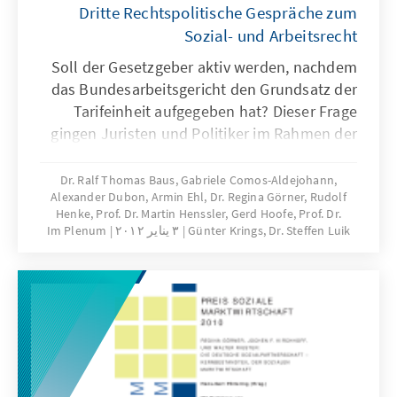
Dritte Rechtspolitische Gespräche zum
Sozial- und Arbeitsrecht
Soll der Gesetzgeber aktiv werden, nachdem
das Bundesarbeitsgericht den Grundsatz der
Tarifeinheit aufgegeben hat? Dieser Frage
gingen Juristen und Politiker im Rahmen der
3. Rechtspolitischen Gespräche zum Sozial-
und Arbeitsrecht nach. Diskutiert wurde
Dr. Ralf Thomas Baus, Gabriele Comos-Aldejohann,
Alexander Dubon, Armin Ehl, Dr. Regina Görner, Rudolf
ferner der Einfluss des Europäischen Rechts
Henke, Prof. Dr. Martin Henssler, Gerd Hoofe, Prof. Dr.
auf die nationale Rechtsprechung sowie die
Günter Krings, Dr. Steffen Luik
٣ يناير ٢٠١٢
Im Plenum
Einführung der Satzungslösung zur
Ermittlung der Angemessenheit der Bedarfe
für Unterkunft und Heizung von Personen, die
Arbeitslosengeld II beziehen sowie die
Einführung des "Pflege-TÜV". Der Band
dokumentiert die Veranstaltung - Printversion
Ende Januar 2012 verfügbar!