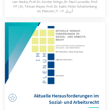
van Hecke, Prof. Dr. Günter Krings, Dr. Paul Lucardie, Prof.
angesichts der anhaltenden Säkularisierung,
٢٣
Dr. Tilman Mayer, Prof. Dr. habil. Peter Schallenberg
der Interessen- und Lebensstilpluralisierung
أبريل ٢٠١٢
Im Plenum
und wachsender Konkurrenz durch kleinere
Parteien zum einen und abnehmendem
Vertrauen in die Problemerkennungs- und
Problemlösungsfähigkeit der etablierten
Parteien zum anderen, überhaupt realistische
Aussichten? Dieseund weitere Fragen standen
im Mittelpunkt einer Tagung, die die Konrad-
Adenauer-Stiftung im Herbst 2011 in
Mönchengladbach durchführte.
Aktuelle Herausforderungen im
Sozial- und Arbeitsrecht