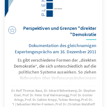
Perspektiven und Grenzen "direkter
Demokratie"
Dokumentation des gleichnamigen
Expertengesprächs am 16. Dezember 2011
Es gibt verschiedene Formen der „direkten
Demokratie“, die sich unterschiedlich auf die
politischen Systeme auswirken. So ziehen
Referenden über Verfassungsänderungen
andere Folgen nach sich als die sogenannte
Volksgesetzgebung. In Deutschland sind bei
Dr. Ralf Thomas Baus, Dr. Gérard Bökenkamp, Dr. Stephan
Eisel, Prof. Dr. Peter Graf Kielmansegg, Prof. Dr. Günter
der Beurteilung direktdemokratischer
Krings, Prof. Dr. Sabine Kropp, Tobias Montag, Prof. Dr.
Verfahren zudem die besondere Einbindung in
٦
Sebastian Müller-Franken, Prof. Dr. Christian Waldhoff