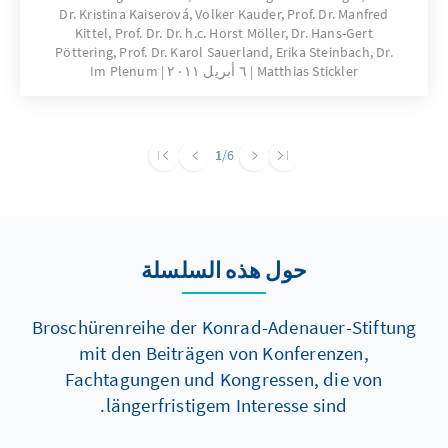
Dr. Kristina Kaiserová, Volker Kauder, Prof. Dr. Manfred
auch ein politischer Streit um die
Kittel, Prof. Dr. Dr. h.c. Horst Möller, Dr. Hans-Gert
angemessene Würdigung der Charta der
Pöttering, Prof. Dr. Karol Sauerland, Erika Steinbach, Dr.
Heimatvertriebenen aus. Schon im Juli 2010
Matthias Stickler
٦ أبريل ٢٠١١
Im Plenum
hatte die Konrad-Adenauer-Stiftung die
Wiederkehr des 60. Jahrestages der
Unterzeichnung zum Anlass genommen,
1
/6
Flucht und Vertreibung, Integration und
Aussöhnung im Rückblick aus politischer und
wissenschaftlich zeithistorischer Perspektive
einzuordnen. Die Vortragsveranstaltung, die
حول هذه السلسلة
im vorliegenden Band dokumentiert wird,
diente dazu, einen Beitrag zu immer wieder
aufbrechenden geschichtspolitischen
Broschürenreihe der Konrad-Adenauer-Stiftung
Diskussionen zu leisten.
mit den Beiträgen von Konferenzen,
Fachtagungen und Kongressen, die von
längerfristigem Interesse sind.