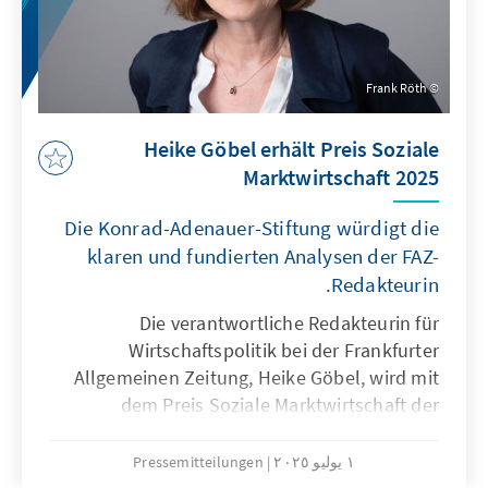
Frank Röth
Heike Göbel erhält Preis Soziale
Marktwirtschaft 2025
Die Konrad-Adenauer-Stiftung würdigt die
klaren und fundierten Analysen der FAZ-
Redakteurin.
Die verantwortliche Redakteurin für
Wirtschaftspolitik bei der Frankfurter
Allgemeinen Zeitung, Heike Göbel, wird mit
dem Preis Soziale Marktwirtschaft der
Konrad-Adenauer-Stiftung 2025
ausgezeichnet. Die Preisverleihung findet am
١ يوليو ٢٠٢٥
Pressemitteilungen
2. September 2025 in Frankfurt am Main statt.