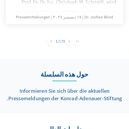
Prof. Dr. Dr. h.c. Christoph M. Schmidt, wird
bereits zum fünften Mal eine herausragende
Persönlichkeit die Arbeit der Stiftung für ein
Dr. Jochen Blind
١٧ ديسمبر ٢٠٢٤
Pressemitteilungen
Jahr mit einem Blick von außen begleiten. Er
folgt damit auf den Soziologen Armin Nassehi
(2021), den Sicherheitsexperten Christoph
1
/178
Heusgen (2022), die Meeresbiologin Antje
Boetius (2023) und den Digital- und
Technologieexperten Lars Zimmermann
(2024).
حول هذه السلسلة
Informieren Sie sich über die aktuellen
Pressemeldungen der Konrad-Adenauer-Stiftung.