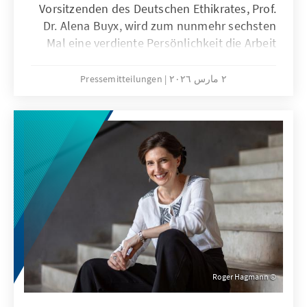
Vorsitzenden des Deutschen Ethikrates, Prof.
Dr. Alena Buyx, wird zum nunmehr sechsten
Mal eine verdiente Persönlichkeit die Arbeit
der Konrad-Adenauer-Stiftung für ein Jahr
begleiten. Sie folgt damit auf den Soziologen
٢ مارس ٢٠٢٦
Pressemitteilungen
Armin Nassehi (2021), den
Sicherheitsexperten Christoph Heusgen
(2022), die Meeresbiologin Antje Boetius
(2023), den Digital- und Technologieexperten
Lars Zimmermann (2024) und den
Wirtschaftsexperten Christoph Schmidt
(2025).
Roger Hagmann