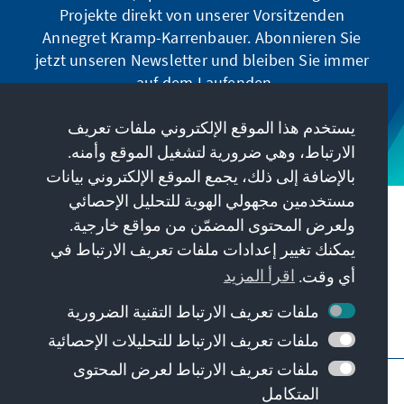
Projekte direkt von unserer Vorsitzenden
Annegret Kramp-Karrenbauer. Abonnieren Sie
jetzt unseren Newsletter und bleiben Sie immer
auf dem Laufenden.
يستخدم هذا الموقع الإلكتروني ملفات تعريف
Jetzt abonnieren
الارتباط، وهي ضرورية لتشغيل الموقع وأمنه.
بالإضافة إلى ذلك، يجمع الموقع الإلكتروني بيانات
مستخدمين مجهولي الهوية للتحليل الإحصائي
مهمتنا
ولعرض المحتوى المضمّن من مواقع خارجية.
يمكنك تغيير إعدادات ملفات تعريف الارتباط في
معلومات الاتصال
أي وقت.
اقرأ المزيد
ملفات تعريف الارتباط التقنية الضرورية
عروض أخرى من المؤسسة
ملفات تعريف الارتباط للتحليلات الإحصائية
ملفات تعريف الارتباط لعرض المحتوى
النبذة القانونية
حماية البيانات
شروط الاستخدام
المتكامل
Barriere melden
Erklärung zur Barrierefreiheit