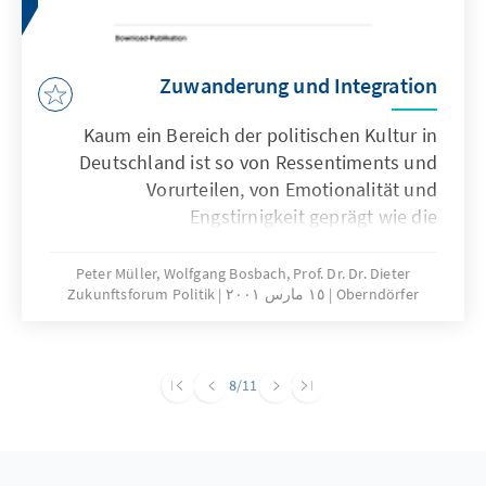
Zuwanderung und Integration
Kaum ein Bereich der politischen Kultur in
Deutschland ist so von Ressentiments und
Vorurteilen, von Emotionalität und
Engstirnigkeit geprägt wie die
Zuwanderungspolitik – und zwar quer durch
alle politischen Lager und Parteien.
Peter Müller, Wolfgang Bosbach, Prof. Dr. Dr. Dieter
Oberndörfer
١٥ مارس ٢٠٠١
Zukunftsforum Politik
8
/11