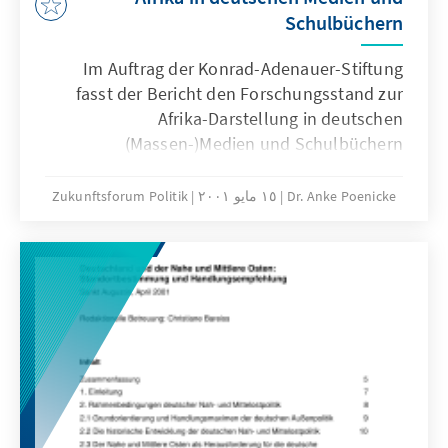
und vorschnelle Urteile ihren Ausgang
Schulbüchern
bestimmen.
Im Auftrag der Konrad-Adenauer-Stiftung
fasst der Bericht den Forschungsstand zur
Afrika-Darstellung in deutschen
(Massen-)Medien und Schulbüchern
zusammen. Es geht um die Betrachtung
möglichst zeitnaher Darstellungsstrukturen,
Dr. Anke Poenicke
١٥ مايو ٢٠٠١
Zukunftsforum Politik
also vor allem um die neunziger Jahre.
"Afrika" wird hier ohne Mittelmeeranrainer
und Diaspora behandelt. Ziel ist es, die
heutige Darstellung Afrikas, der
Afrikanerinnen und Afrikaner, zu
charakterisieren. Daraus ergeben sich auch
Empfehlungen.