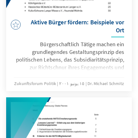
wir uns in Wissenschaft und Politik mit dem
Thema gestaltend auseinandergesetzt haben.
Aktive Bürger fördern: Beispiele vor
Ort
Bürgerschaftlich Tätige machen ein
grundlegendes Gestaltungsprinzip des
politischen Lebens, das Subsidiaritätsprinzip,
zur Richtschnur ihres Engagements und
leisten damit einen unverzichtbaren Beitrag
zur Stärkung unserer freiheitlich-
Dr. Michael Schmitz
١٥ يونيو ٢٠٠١
Zukunftsforum Politik
demokratischen Grundordnung.