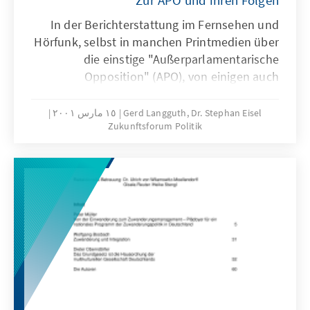
Zur APO und ihren Folgen
In der Berichterstattung im Fernsehen und
Hörfunk, selbst in manchen Printmedien über
die einstige "Außerparlamentarische
Opposition" (APO), von einigen auch
"Antiparlamentarische Opposition"
bezeichnet, schwingt häufig viel Nostalgie
Gerd Langguth, Dr. Stephan Eisel
١٥ مارس ٢٠٠١
Zukunftsforum Politik
mit. Nicht immer war der Versuch gelungen,
am Beispiel der post-68er"Sponti"-Aktivitäten
des heutigen Bundesaußenministers ein
zeithistorisch wichtiges Thema aufzuarbeiten,
das geradezu überfallartig in die politische
Arena kam. Eine vorurteilslose Analyse eines
Geschehens, deren Folgen bis in die
Gegenwart so sichtbar hineinreicht, ist indes
außerordentlich schwierig.