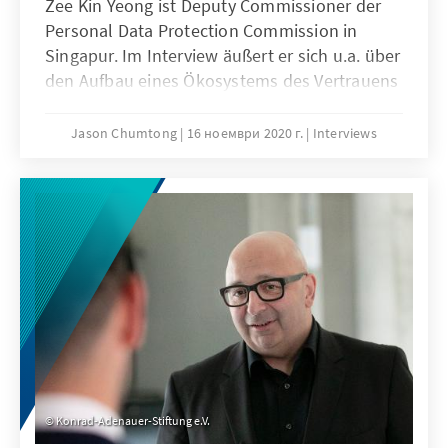
Zee Kin Yeong ist Deputy Commissioner der
Personal Data Protection Commission in
Singapur. Im Interview äußert er sich u.a. über
den Aufbau eines Ökosystems des Vertrauens
als Ziel einer globalen Politik im Umgang mit
Künstlicher Intelligenz (KI).
Jason Chumtong
16 ноември 2020 г.
Interviews
Konrad-Adenauer-Stiftung e.V.