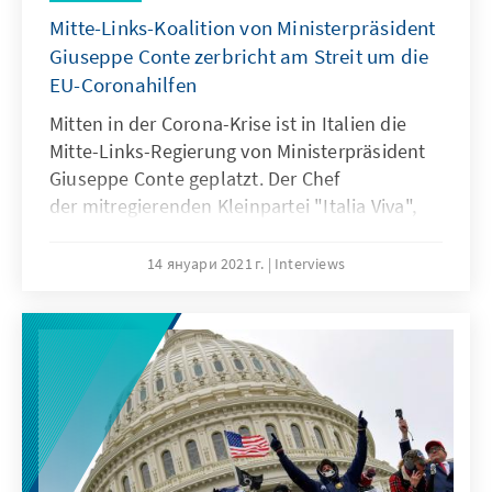
Mitte-Links-Koalition von Ministerpräsident
Giuseppe Conte zerbricht am Streit um die
EU-Coronahilfen
Mitten in der Corona-Krise ist in Italien die
Mitte-Links-Regierung von Ministerpräsident
Giuseppe Conte geplatzt. Der Chef
der mitregierenden Kleinpartei "Italia Viva",
Ex-Regierungschef Matteo Renzi, hat am
Mittwoch die Rücktritte der beiden von seiner
14 януари 2021 г.
Interviews
Partei gestellten Ministerinnen angekündigt.
Damit steht die knappe Mehrheit der
Regierungskoalition im Parlament auf der
Kippe. Mit Dr. Nino Galetti, dem Leiter des
Büros der Konrad-Adenauer-Stiftung in Rom,
haben wir über den Auslöser der
Regierungskrise und mögliche Szenarien für
eine Lösung gesprochen.