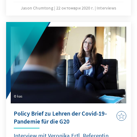
Künstlicher Intelligenz in Wirtschaft, Arbeit
Jason Chumtong
22 октомври 2020 г.
Interviews
und Gesellschaft in Europa skizziert. Ronja
Kemmer ist KI-Beauftragte der Unionsfraktion
und wir haben ihr zur Stellungnahme des
Bundestages ein paar Fragen gestellt.
kas
Policy Brief zu Lehren der Covid-19-
Pandemie für die G20
Interview mit Veronika Ertl, Referentin