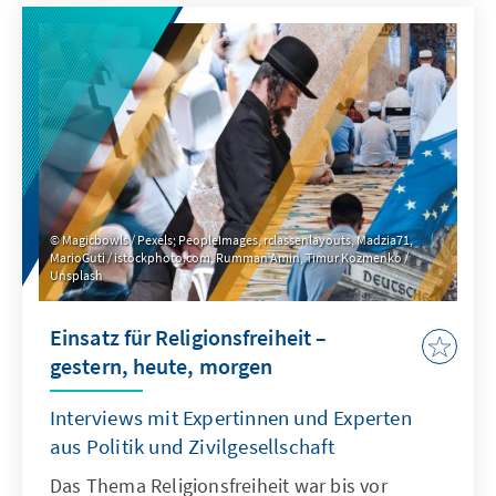
Magicbowls / Pexels; PeopleImages, rclassenlayouts, Madzia71,
MarioGuti / istockphoto.com, Rumman Amin, Timur Kozmenko /
Unsplash
Einsatz für Religionsfreiheit –
gestern, heute, morgen
Interviews mit Expertinnen und Experten
aus Politik und Zivilgesellschaft
Das Thema Religionsfreiheit war bis vor