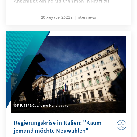
Anschluss einige Maßnahmen in Kraft zu
setzen, mit denen Entscheidungen der
bisherigen Trump-Regierung
20 януари 2021 г.
Interviews
zurückgenommen werden. Dies gilt
insbesondere für die Corona-, Klima- und
Außenpolitik.
REUTERS/Guglielmo Mangiapane
Regierungskrise in Italien: "Kaum
jemand möchte Neuwahlen"