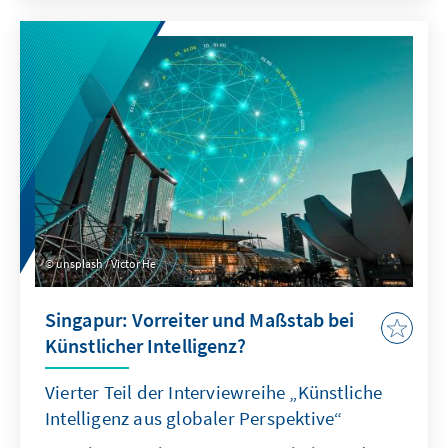
kamen vier Menschen ums Leben. "Zu dieser
Stunde wird unsere Demokratie beispiellos
angegriffen", erklärte der gewählte US-
Präsident Joe Biden angesichts der
Ereignisse, "ich bin wirklich schockiert und
traurig, dass unsere Nation - so lange
Leuchtfeuer und Hoffnung für Demokratie -
an so einem dunklen Moment angekommen
ist."
unsplash / Victor He
Singapur: Vorreiter und Maßstab bei
Künstlicher Intelligenz?
Vierter Teil der Interviewreihe „Künstliche
Intelligenz aus globaler Perspektive“