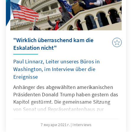
reuters
"Wirklich überraschend kam die
Eskalation nicht"
Paul Linnarz, Leiter unseres Büros in
Washington, im Interview über die
Ereignisse
Anhänger des abgewählten amerikanischen
Präsidenten Donald Trump haben gestern das
Kapitol gestürmt. Die gemeinsame Sitzung
von Senat und Repräsentantenhaus zur
Zertifizierung der
Präsidentschaftswahlergebnisse musste
7 януари 2021 г.
Interviews
unterbrochen werden. Nach Polizeiangaben