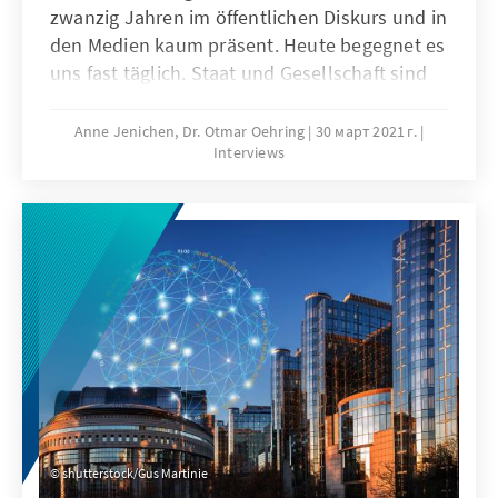
zwanzig Jahren im öffentlichen Diskurs und in
den Medien kaum präsent. Heute begegnet es
uns fast täglich. Staat und Gesellschaft sind
durch Säkularisierung und Zuwanderung
gefordert, sich der Herausforderung
Anne Jenichen, Dr. Otmar Oehring
30 март 2021 г.
Interviews
zunehmender religiöser und
weltanschaulicher Vielfalt anzunehmen.
shutterstock/Gus Martinie