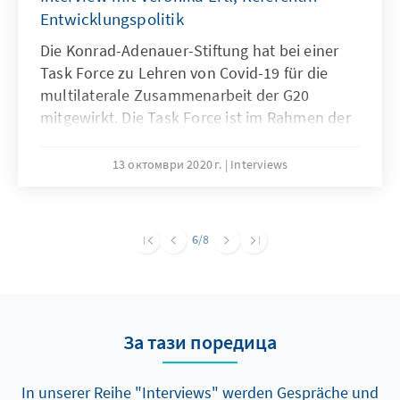
Entwicklungspolitik
Die Konrad-Adenauer-Stiftung hat bei einer
Task Force zu Lehren von Covid-19 für die
multilaterale Zusammenarbeit der G20
mitgewirkt. Die Task Force ist im Rahmen der
T20 eingesetzt worden und leistet
forschungsbasierte Politikberatung für die
13 октомври 2020 г.
Interviews
G20. Veronika Ertl ist Referentin für
Entwicklungspolitik und hat die Konrad-
Adenauer-Stiftung vertreten. Im Interview
6
/8
erklärt sie genauer, was die Arbeit der T20
ausmacht und worum es in dem Policy Brief
geht.
За тази поредица
In unserer Reihe "Interviews" werden Gespräche und