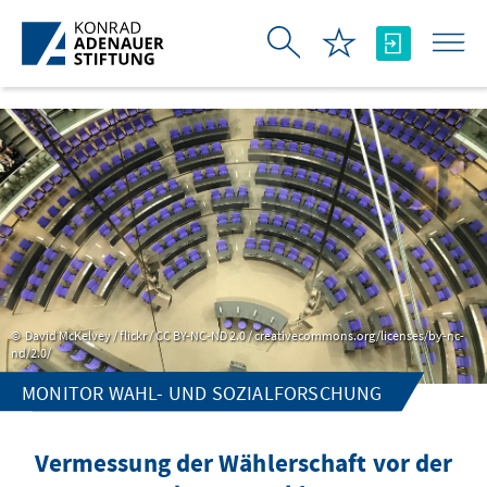
Skip to Main Content
David McKelvey / flickr / CC BY-NC-ND 2.0 / creativecommons.org/licenses/by-nc-
nd/2.0/
MONITOR WAHL- UND SOZIALFORSCHUNG
Vermessung der Wählerschaft vor der