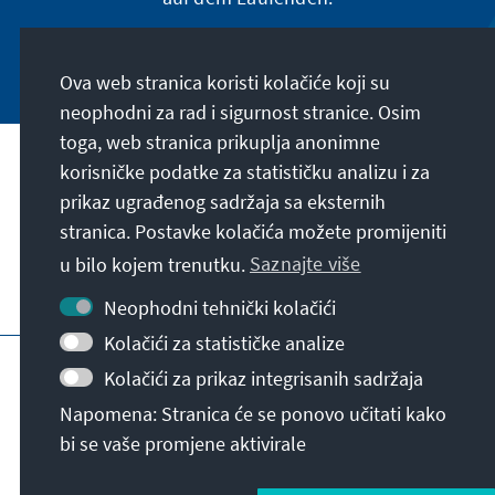
Jetzt abonnieren
Ova web stranica koristi kolačiće koji su
neophodni za rad i sigurnost stranice. Osim
toga, web stranica prikuplja anonimne
Naša misija
korisničke podatke za statističku analizu i za
prikaz ugrađenog sadržaja sa eksternih
stranica. Postavke kolačića možete promijeniti
Kontakt
u bilo kojem trenutku.
Saznajte više
Dodatne ponude fondacije
Neophodni tehnički kolačići
Kolačići za statističke analize
Impresum
Zaštita podataka
Uslovi korištenja
Kolačići za prikaz integrisanih sadržaja
Erklärung zur Barrierefreiheit
Barriere melden
Napomena: Stranica će se ponovo učitati kako
Sitemap
bi se vaše promjene aktivirale
© Konrad-Adenauer-Stiftung e.V. 2026