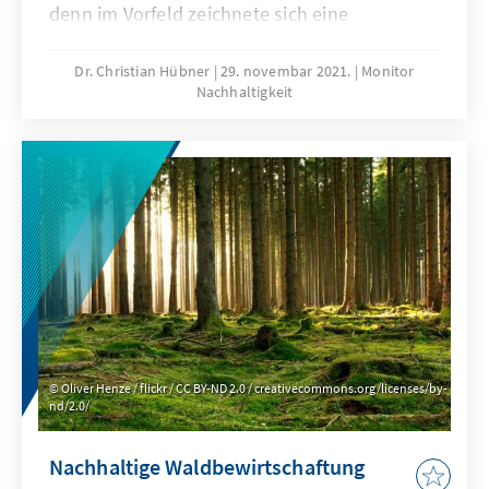
denn im Vorfeld zeichnete sich eine
gewachsene gesellschaftliche Sensibilisierung
für den Klimawandel ab. Den Hintergrund
Dr. Christian Hübner
29. novembar 2021.
Monitor
Nachhaltigkeit
dafür bilden sichtbare Klimakatastrophen und
die sich stetig verbessernden Erkenntnisse
der Klimawissenschaften. Unser Monitor
Nachhaltigkeit analysiert die Ergebnisse der
COP26.
Oliver Henze / flickr / CC BY-ND 2.0 / creativecommons.org/licenses/by-
nd/2.0/
Nachhaltige Waldbewirtschaftung