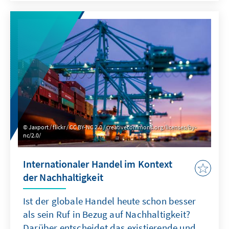
Klimaneutralität betreiben. Internationale
Verpflichtungen aus dem Pariser
Klimaabkommen und wissenschaftliche
Erkenntnisse des Weltklimarates IPCC spielen
für die Klimaschutzverpflichtungen des
Karlsruher Gerichts eine zentrale Rolle.
Jaxport / flickr / CC BY-NC 2.0 / creativecommons.org/licenses/by-
nc/2.0/
Internationaler Handel im Kontext
der Nachhaltigkeit
Ist der globale Handel heute schon besser
als sein Ruf in Bezug auf Nachhaltigkeit?
Darüber entscheidet das existierende und