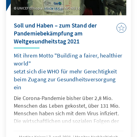
UNICEF Ethiopia / flickr / CC BY-NC-ND 2.0
Soll und Haben – zum Stand der
Pandemiebekämpfung am
Weltgesundheitstag 2021
Mit ihrem Motto "Building a fairer, healthier
world"
setzt sich die WHO für mehr Gerechtigkeit
beim Zugang zur Gesundheitsversorgung
ein
Die Corona-Pandemie bisher über 2,8 Mio.
Menschen das Leben gekostet, über 131 Mio.
Menschen haben sich mit dem Virus infiziert.
Die wirtschaftlichen und sozialen Folgen der
Krise werden nach Schätzungen der Weltbank
und des Internationalen Währungsfonds