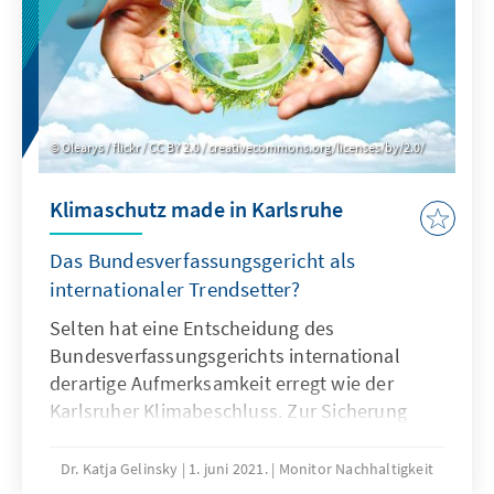
Olearys / flickr / CC BY 2.0 / creativecommons.org/licenses/by/2.0/
Klimaschutz made in Karlsruhe
Das Bundesverfassungsgericht als
internationaler Trendsetter?
Selten hat eine Entscheidung des
Bundesverfassungsgerichts international
derartige Aufmerksamkeit erregt wie der
Karlsruher Klimabeschluss. Zur Sicherung
künftiger Freiheit muss der deutsche Staat
eine international ausgerichtete
Dr. Katja Gelinsky
1. juni 2021.
Monitor Nachhaltigkeit
Klimaschutzpolitik mit dem Ziel der