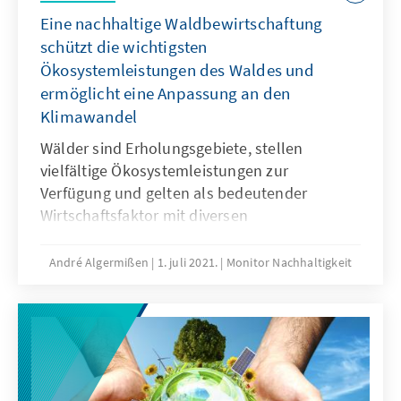
Eine nachhaltige Waldbewirtschaftung
schützt die wichtigsten
Ökosystemleistungen des Waldes und
ermöglicht eine Anpassung an den
Klimawandel
Wälder sind Erholungsgebiete, stellen
vielfältige Ökosystemleistungen zur
Verfügung und gelten als bedeutender
Wirtschaftsfaktor mit diversen
Einkommensmöglichkeiten. Der Zustand
unserer Wälder ist aber besorgniserregend:
André Algermißen
1. juli 2021.
Monitor Nachhaltigkeit
Stürme, Waldbrände, Borkenkäferbefall und
die Dürren der letzten Jahre haben ihnen
zugesetzt. Wie kann nun eine nachhaltige
Waldbewirtschaftung vor dem Hintergrund
gestiegener Erwartungen an den Umwelt- und
Klimaschutz aussehen?