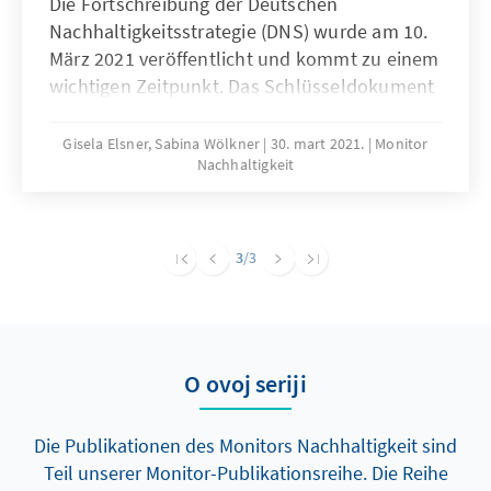
Die Fortschreibung der Deutschen
Nachhaltigkeitsstrategie (DNS) wurde am 10.
März 2021 veröffentlicht und kommt zu einem
wichtigen Zeitpunkt. Das Schlüsseldokument
für Deutschlands Nachhaltigkeitspolitik muss
sich daran messen lassen, ob unter
Gisela Elsner, Sabina Wölkner
30. mart 2021.
Monitor
Nachhaltigkeit
Pandemie-Bedingungen die Umsetzung der
17 Nachhaltigkeitsziele (SDGs) bis 2030 noch
gelingen kann.
3
/3
O ovoj seriji
Die Publikationen des Monitors Nachhaltigkeit sind
Teil unserer Monitor-Publikationsreihe. Die Reihe