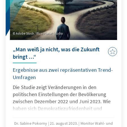
Adobe Stock / Blue Planet Studio
„Man weiß ja nicht, was die Zukunft
bringt …“
Ergebnisse aus zwei repräsentativen Trend-
Umfragen
Die Studie zeigt Veränderungen in den
politischen Einstellungen der Bevölkerung
zwischen Dezember 2022 und Juni 2023. Wie
haben sich Demokratiezufriedenheit und
Institutionenvertrauen entwickelt? Wie
optimistisch blicken die Bürgerinnen und
Dr. Sabine Pokorny
21. august 2023.
Monitor Wahl- und