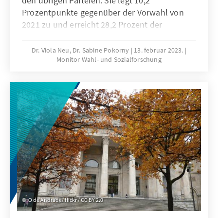
den übrigen Parteien. Sie legt 10,2
Prozentpunkte gegenüber der Vorwahl von
2021 zu und erreicht 28,2 Prozent der
Zweitstimmen. Die Parteien der
Regierungskoalition aus SPD, Grünen und
Dr. Viola Neu, Dr. Sabine Pokorny
13. februar 2023.
Monitor Wahl- und Sozialforschung
Linke verlieren. Die SPD hat zum dritten Mal in
Folge ihr historisch schlechtestes Ergebnis in
Berlin. Die FDP scheitert an der Fünf-Prozent-
Hürde. Im Vergleich zu anderen
Bundesländern wird die Wahl von besonders
niedrigen Zufriedenheiten auf allen Ebenen
geprägt.
O de Andrade/ flickr / CC BY 2.0