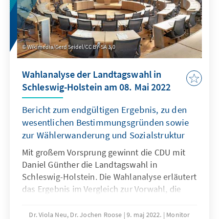
Wikimedia/Gerd Seidel/CC BY-SA 3.0
Wahlanalyse der Landtagswahl in
Schleswig-Holstein am 08. Mai 2022
Bericht zum endgültigen Ergebnis, zu den
wesentlichen Bestimmungsgründen sowie
zur Wählerwanderung und Sozialstruktur
Mit großem Vorsprung gewinnt die CDU mit
Daniel Günther die Landtagswahl in
Schleswig-Holstein. Die Wahlanalyse erläutert
das Ergebnis im Vergleich zur Vorwahl, die
Wählerwanderungen und die wesentlichen
Bestimmungsgründe des Wahlergebnisses.
Dr. Viola Neu, Dr. Jochen Roose
9. maj 2022.
Monitor