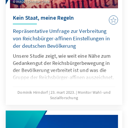
IMAGO / Christian Ohde
Kein Staat, meine Regeln
Repräsentative Umfrage zur Verbreitung
von Reichsbürger-affinen Einstellungen in
der deutschen Bevölkerung
Unsere Studie zeigt, wie weit eine Nähe zum
Gedankengut der Reichsbürgerbewegung in
der Bevölkerung verbreitet ist und was die
Gruppe der Reichsbürger-affinen auszeichnet.
Wie steht es um die Akzeptanz von
staatlichen Regeln und wie hoch ist das
Dominik Hirndorf
23. mart 2023.
Monitor Wahl- und
Sozialforschung
Gewaltpotenzial? Welche
Parteianhängerschaft sticht heraus? Die
Analyse repräsentativer Umfragedaten und
qualitativer Tiefeninterviews gibt Aufschluss
über diese Fragen.