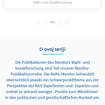
Wahl- und Sozialforschung
Ausgehend von den Wahltagsbefragungen
und Umfragen im Vorfeld der Wahl wird u. a.
die Bedeutung der Einschätzungen von
Spitzenkandidatinnen und -kandidaten,
4
/5
Parteikompetenzen sowie die Beurteilung von
Leistungen der Regierung für das
Wahlergebnis erläutert.
O ovoj seriji
Die Publikationen des Monitors Wahl- und
Sozialforschung sind Teil unserer Monitor-
Publikationsreihe. Die Reihe Monitor behandelt
übersichtlich jeweils ein Schwerpunktthema aus der
Perspektive der KAS-Expertinnen und -Experten und
ordnet es anhand weniger „Punkte zum Mitnehmen“
in den politischen und gesellschaftlichen Kontext ein.