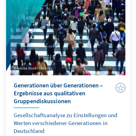
Ausgehend von den Umfragen im Vorfeld der
Wahl wird die Rolle der Spitzenkandidatinnen
und -kandidaten, der wichtigsten politischen
Themen und Parteikompetenzen für das
Wahlergebnis analysiert.
Adobe Stock / beeboys
Generationen über Generationen –
Ergebnisse aus qualitativen
Gruppendiskussionen
Gesellschaftsanalyse zu Einstellungen und
Werten verschiedener Generationen in
Deutschland