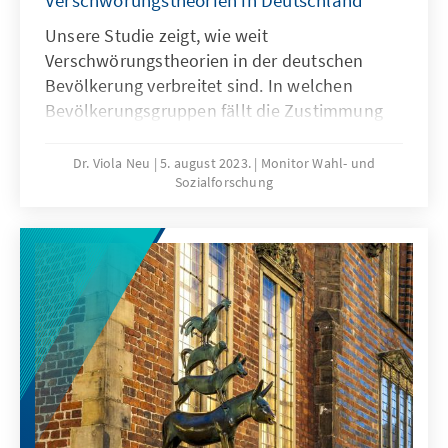
Verschwörungstheorien in Deutschland
Unsere Studie zeigt, wie weit
Verschwörungstheorien in der deutschen
Bevölkerung verbreitet sind. In welchen
Bevölkerungsgruppen fällt die Zustimmung
höher aus? Welche Parteianhängerschaft
sticht heraus? Welche Verschwörungstheorien
Dr. Viola Neu
5. august 2023.
Monitor Wahl- und
Sozialforschung
sind wie in den Köpfen der Menschen
verankert? Welche Verschwörungen haben
sich durch die Corona-Pandemie verfestigt?
Was bedeutet es, wenn Menschen in die Welt
der Verschwörungstheorien abgetaucht sind?
Die Analyse repräsentativer Umfragedaten
und qualitativer Tiefeninterviews gibt
Aufschluss über diese Fragen.