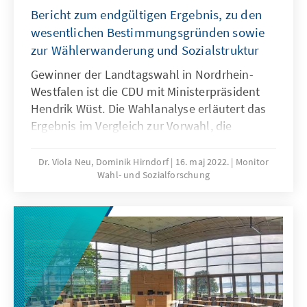
Bericht zum endgültigen Ergebnis, zu den
wesentlichen Bestimmungsgründen sowie
zur Wählerwanderung und Sozialstruktur
Gewinner der Landtagswahl in Nordrhein-
Westfalen ist die CDU mit Ministerpräsident
Hendrik Wüst. Die Wahlanalyse erläutert das
Ergebnis im Vergleich zur Vorwahl, die
Wählerwanderungen und die wesentlichen
Bestimmungsgründe des Wahlergebnisses.
Dr. Viola Neu, Dominik Hirndorf
16. maj 2022.
Monitor
Wahl- und Sozialforschung
Ausgehend von den Wahltagsbefragungen
und Umfragen im Vorfeld der Wahl wird u.a.
die Bedeutung der Einschätzungen von
Spitzenkandidatinnen und -kandidaten,
Parteikompetenzen sowie die Beurteilung von
Leistungen der Regierung für das
Wahlergebnis erläutert.