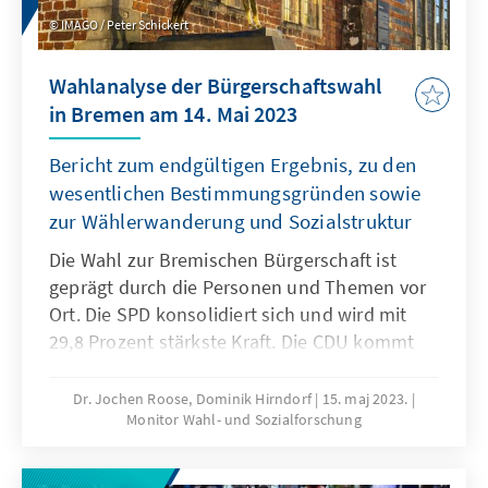
IMAGO / Peter Schickert
Wahlanalyse der Bürgerschaftswahl
in Bremen am 14. Mai 2023
Bericht zum endgültigen Ergebnis, zu den
wesentlichen Bestimmungsgründen sowie
zur Wählerwanderung und Sozialstruktur
Die Wahl zur Bremischen Bürgerschaft ist
geprägt durch die Personen und Themen vor
Ort. Die SPD konsolidiert sich und wird mit
29,8 Prozent stärkste Kraft. Die CDU kommt
mit 26,2 Prozent auf Platz 2 und hält ihr gutes
Ergebnis von 2019. Die Grünen verlieren
Dr. Jochen Roose, Dominik Hirndorf
15. maj 2023.
Monitor Wahl- und Sozialforschung
dagegen deutlich und erreichen 11,9 Prozent.
Die Linke bleibt auf dem Niveau ihres
Vorwahlergebnisses mit 10,9 Prozent.