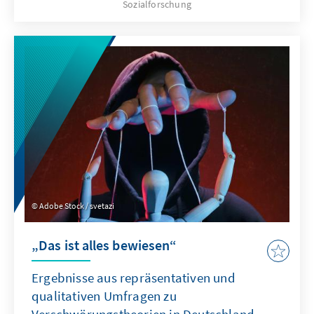
Sozialforschung
Bürger in die Zukunft? Wie unterscheiden sich
die Einstellungen zwischen Ost- und
Westdeutschland und zwischen den
verschiedenen Parteianhängerschaften? Wie
verändern sich die Parteisympathien? Diesen
Fragen geht die Studie mit Hilfe von zwei
repräsentativen Umfragen im Abstand von
sechs Monaten nach.
Adobe Stock / svetazi
„Das ist alles bewiesen“
Ergebnisse aus repräsentativen und
qualitativen Umfragen zu