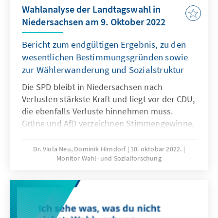
Wahlanalyse der Landtagswahl in
Niedersachsen am 9. Oktober 2022
Bericht zum endgültigen Ergebnis, zu den
wesentlichen Bestimmungsgründen sowie
zur Wählerwanderung und Sozialstruktur
Die SPD bleibt in Niedersachsen nach
Verlusten stärkste Kraft und liegt vor der CDU,
die ebenfalls Verluste hinnehmen muss.
Grüne und AfD verzeichnen Stimmengewinne,
während die FDP an der Fünf-Prozent-Hürde
scheitert. Ausgehend von den
Dr. Viola Neu, Dominik Hirndorf
10. oktobar 2022.
Monitor Wahl- und Sozialforschung
Wahltagsbefragungen und Umfragen im
Vorfeld der Wahl wird die Rolle der
Spitzenkandidatinnen und -kandidaten, der
wichtigsten politischen Themen und
Parteikompetenzen für das Wahlergebnis