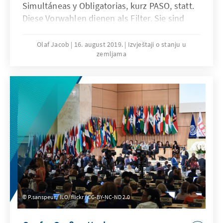
Simultáneas y Obligatorias, kurz PASO, statt.
Diese Vorwahlen dienen als Filter. Sie sind
dafür ausschlaggebend, welche Allianzen und
Kandidaten sich letztendlich am 27. Oktober
Olaf Jacob
16. august 2019.
Izvještaji o stanju u
zemljama
bei den Präsidentschaftswahlen stellen
dürfen. Außerdem stellen sie einen Indikator
über die allgemeine Stimmung im Land dar.
P.sanspeur / ILO/ flickr / CC-BY-NC-ND 2.0