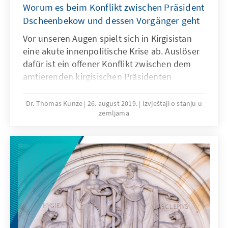
Worum es beim Konflikt zwischen Präsident
Dscheenbekow und dessen Vorgänger geht
Vor unseren Augen spielt sich in Kirgisistan
eine akute innenpolitische Krise ab. Auslöser
dafür ist ein offener Konflikt zwischen dem
amtierenden kirgisischen Präsidenten
Sooronbaj Dscheenbekow und dem Ex-
Präsidenten Almasbek Atambajew. Im
Dr. Thomas Kunze
26. august 2019.
Izvještaji o stanju u
zemljama
Mittelpunkt dieser Auseinandersetzung
stehen sowohl persönliche Motive als auch
ein seit langem schwelender Konflikt zweier
politischer Lager, die sich für verschiedene
Entwicklungsrichtungen des Landes
einsetzen.