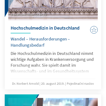
smallcurio / flickr / CC BY 2.0
Hochschulmedizin in Deutschland
Wandel – Herausforderungen –
Handlungsbedarf
Die Hochschulmedizin in Deutschland nimmt
wichtige Aufgaben in Krankenversorgung und
Forschung wahr. Sie spielt damit im
Wissenschafts- und im Gesundheitssystem
eine herausragende Rolle. Rechtliche und
organisatorische Rahmenbedingungen,
Dr. Norbert Arnold
20. august 2019.
Pojedinačni naslov
Finanzierung und Ausstattung müssen
dringend der wachsenden Aufgabenfülle
angepasst werden.