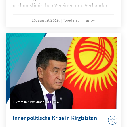
und muslimischen Vereinen und Verbänden
auch zwölf Jahre nach der erstmaligen
Einberufung der Deutschen Islam Konferenz
26. august 2019.
Pojedinačni naslov
einige grundsätzliche Probleme nicht
überwinden zu können.
kremlin.ru/Wikimedia/CC BY 4.0
Innenpolitische Krise in Kirgisistan