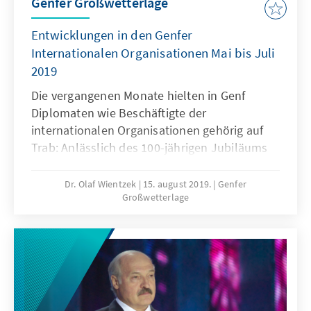
Genfer Großwetterlage
Entwicklungen in den Genfer
Internationalen Organisationen Mai bis Juli
2019
Die vergangenen Monate hielten in Genf
Diplomaten wie Beschäftigte der
internationalen Organisationen gehörig auf
Trab: Anlässlich des 100-jährigen Jubiläums
der Internationalen Arbeitsorganisation (ILO)
kamen zahlreiche Staats- und
Dr. Olaf Wientzek
15. august 2019.
Genfer
Großwetterlage
Regierungschefs nach Genf. Daneben fanden
weitere hochrangige Treffen, wie etwa die
jährliche Weltgesundheitsversammlung
(WHA) und auch die 41. Sitzung des UN-
Menschenrechtsrats statt. Einen
(sorgenvollen) Blick in die Zukunft warfen
Berichte zur Zukunft des Welthandels (WTO),