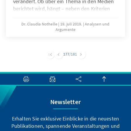
verändert. Ob über ein Thema in den Medien
berichtet wird, hängt – neben den Kriterien
Neuigkeit und Relevanz –zunehmend von
weiteren entscheidenden Faktoren ab: die
Dr. Claudia Nothelle
19. juli 2019.
Analysen und
Argumente
Existenz von Bildern, die Möglichkeit der
Personalisierung und die Erregung von
Emotionen.
177
/181
Newsletter
Erhalten Sie exklusive Einblicke in die neuesten
Publikationen, spannende Veranstaltungen und