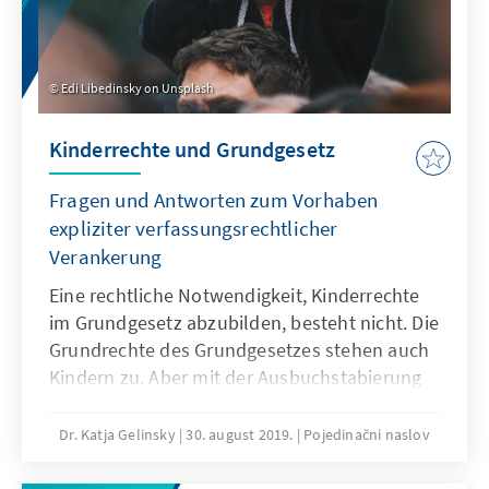
Edi Libedinsky on Unsplash
Kinderrechte und Grundgesetz
Fragen und Antworten zum Vorhaben
expliziter verfassungsrechtlicher
Verankerung
Eine rechtliche Notwendigkeit, Kinderrechte
im Grundgesetz abzubilden, besteht nicht. Die
Grundrechte des Grundgesetzes stehen auch
Kindern zu. Aber mit der Ausbuchstabierung
von Kinderrechten im Grundgesetz verknüpft
sich die Erwartung einer Hebelwirkung, das
Dr. Katja Gelinsky
30. august 2019.
Pojedinačni naslov
System des Kinderschutzes und der
Kinderrechte insgesamt zu stärken.