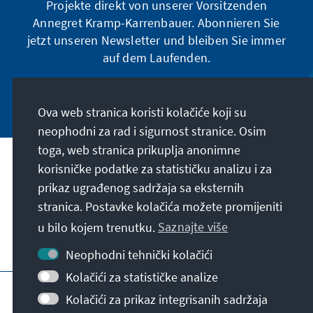
Projekte direkt von unserer Vorsitzenden
Annegret Kramp-Karrenbauer. Abonnieren Sie
jetzt unseren Newsletter und bleiben Sie immer
auf dem Laufenden.
Jetzt abonnieren
Ova web stranica koristi kolačiće koji su
neophodni za rad i sigurnost stranice. Osim
toga, web stranica prikuplja anonimne
Naša misija
korisničke podatke za statističku analizu i za
prikaz ugrađenog sadržaja sa eksternih
stranica. Postavke kolačića možete promijeniti
Kontakt
u bilo kojem trenutku.
Saznajte više
Dodatne ponude fondacije
Neophodni tehnički kolačići
Kolačići za statističke analize
Impresum
Zaštita podataka
Uslovi korištenja
Kolačići za prikaz integrisanih sadržaja
Erklärung zur Barrierefreiheit
Barriere melden