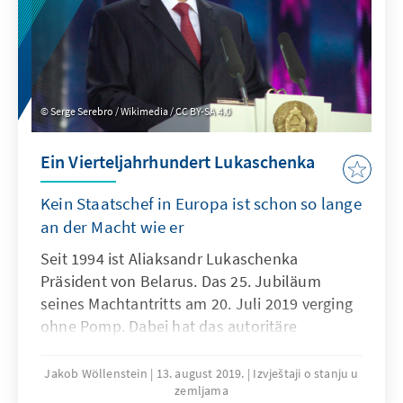
zur Landnutzung und zum Klimawandel
(IPCC, „Weltklimarat“) sowie zu globalen
Flüchtlingstrends.
Serge Serebro / Wikimedia / CC BY-SA 4.0
Ein Vierteljahrhundert Lukaschenka
Kein Staatschef in Europa ist schon so lange
an der Macht wie er
Seit 1994 ist Aliaksandr Lukaschenka
Präsident von Belarus. Das 25. Jubiläum
seines Machtantritts am 20. Juli 2019 verging
ohne Pomp. Dabei hat das autoritäre
Staatsoberhaupt das unabhängige Belarus
geprägt wie kein anderer.
Jakob Wöllenstein
13. august 2019.
Izvještaji o stanju u
zemljama