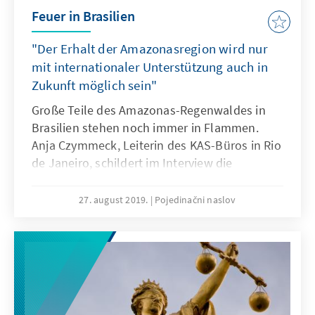
Feuer in Brasilien
"Der Erhalt der Amazonasregion wird nur
mit internationaler Unterstützung auch in
Zukunft möglich sein"
Große Teile des Amazonas-Regenwaldes in
Brasilien stehen noch immer in Flammen.
Anja Czymmeck, Leiterin des KAS-Büros in Rio
de Janeiro, schildert im Interview die
Maßnahmen der brasilianischen Regierung
zum Schutz der Region und welche Rolle
27. august 2019.
Pojedinačni naslov
dabei internationale Hilfen spielen.