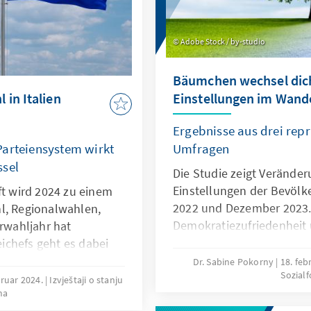
Adobe Stock / by-studio
Bäumchen wechsel dich
in Italien
Einstellungen im Wand
Ergebnisse aus drei rep
Parteiensystem wirkt
Umfragen
ssel
Die Studie zeigt Veränder
Einstellungen der Bevöl
ft wird 2024 zu einem
2022 und Dezember 2023.
l, Regionalwahlen,
Demokratiezufriedenheit 
wahljahr hat
entwickelt? Wie optimisti
ichefs geht es dabei
Bürgerinnen und Bürger i
Und manche Gruppierung
Dr. Sabine Pokorny
18. feb
Sozial
positionieren sich die Bü
nicht mehr geben. Nur
bruar 2024.
Izvještaji o stanju
ma
der Links-Rechts-Achse? 
li d‘Italia können beim