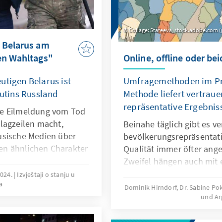
Collage: Stafeeva, stock.adobe.com 
 Belarus am
en Wahltags"
Online, offline oder be
utigen Belarus ist
Umfragemethoden im Pra
Putins Russland
Methode liefert vertrau
repräsentative Ergebnis
ie Eilmeldung vom Tod
lagzeilen macht,
Beinahe täglich gibt es v
usische Medien über
bevölkerungsrepräsentat
nen ähnlichen Charakter
Qualität immer öfter ange
Aufmerksamkeit erregen
Zweifel hängen auch mit 
e Ihar Lednik starb in
beschleunigenden Trend 
2024.
Izvještaji o stanju u
a
nachdem er trotz eines
zusammen. Auch sogenan
Dominik Hirndorf, Dr. Sabine P
iert worden war. Ihm
und A
Stichproben aus Online-
kaschenka
verstärkt auf den Umfrag