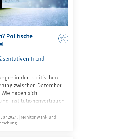
? Politische
el
räsentativen Trend-
ungen in den politischen
kerung zwischen Dezember
 Wie haben sich
und Institutionenvertrauen
sch blicken die
n die Zukunft? Wie
ruar 2024.
Monitor Wahl- und
forschung
rgerinnen und Bürger auf
Und in welcher Weise