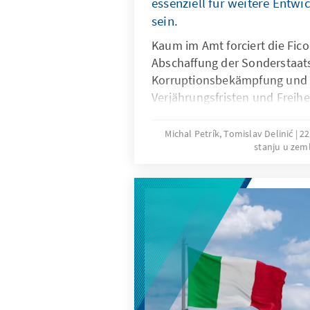
Überblick über die Menschenr
essenziell für weitere Entw
am Vorabend des „einheitlic
sein.
Februar 2024 geben.
Kaum im Amt forciert die Fic
Abschaffung der Sonderstaat
Korruptionsbekämpfung und 
Verjährungsfristen und Freihe
verkürzten Legislativverfahre
Opposition aktiviert. Zehnt
Michal Petrík, Tomislav Delinić
22
stanju u zem
demonstrieren Woche für Wo
ein Zeugnis dafür, wie gespal
ein Fingerzeig, wie hart der
für die direkten Präsidentsc
wird.