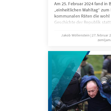
Am 25. Februar 2024 fand in 
„einheitlichen Wahltag“ zum
kommunalen Räten die wohl u
Geschichte der Republik statt.
jegliche Opposition auf den 
den Wahlkommissionen läute
Jakob Wöllenstein
27. februar 
zemljam
Prozess ein, den die demokra
„Spezialoperation“ bezeichne
durch ein massives Aufgebot 
Repressionsapparats soll nun
neuen Supergremium das Sy
werden, um seine autoritäre 
persönliche Macht zu sichern.
nach den friedlichen pro-de
Massenprotesten von 2020 – a
allem eine Bedrohung. Für e
Vorabend des „Wahltags“ sorg
demokratischen Kräfte.