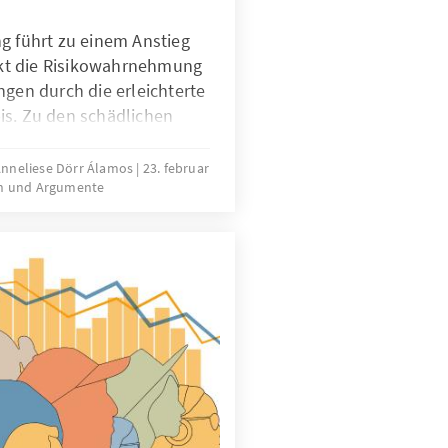
g führt zu einem Anstieg
kt die Risikowahrnehmung
ngen durch die erleichterte
is. Zu den schädlichen
ntrations- und
thie, Angst-, depressive
Anneliese Dörr Álamos
23. februar
n und Argumente
en. Mit der Legalisierung
 Experiment unternommen,
Luxuskonsumierender auf
 und Jugendlichen