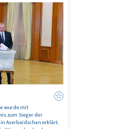
gen mit dem formalen
? Diesen Fragen geht die
 repräsentativen Umfragen
Monaten nach.
ew wurde mit
is zum Sieger der
in Aserbaidschan erklärt.