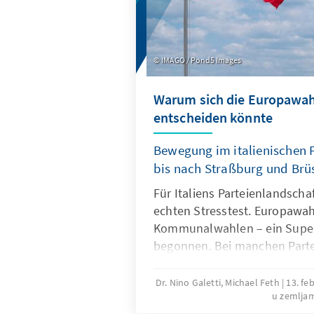
IMAGO / Pond5 Images
Warum sich die Europawahl 
entscheiden könnte
Bewegung im italienischen 
bis nach Straßburg und Brü
Für Italiens Parteienlandscha
echten Stresstest. Europawah
Kommunalwahlen – ein Super
begonnen. Bei manchen Parte
ums politische Überleben. 
könnte es danach vielleicht 
Dr. Nino Galetti, Michael Feth
13. fe
u zemlja
Giorgia Meloni und ihre Fratel