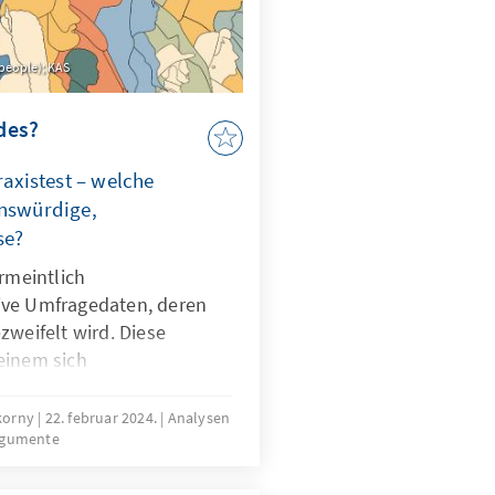
(people); KAS
ides?
xistest – welche
enswürdige,
se?
ermeintlich
ive Umfragedaten, deren
zweifelt wird. Diese
einem sich
zu Online-Umfragen
nte Mixed-Mode-
okorny
22. februar 2024.
Analysen
rgumente
 und Telefon-Daten drängen
emarkt. Doch welche