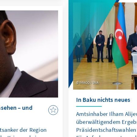
hängen diese Einstellun
n Daten einigermaßen
Bildungsniveau zusammen
 Die Wahl zum
Studie mit Hilfe von drei
e die italienische
im Abstand von je sechs 
üsselfigur in Brüssel
besetzung der EU-
ber sind
chlossen.
IMAGO / SNA
In Baku nichts neues
nsehen – und
Amtsinhaber Ilham Alij
überwältigendem Ergebn
tsanker der Region
Präsidentschaftswahlen 