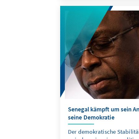
Blick auf die demoskopische
ruhig in die Zukunft blicken.
Europäischen Parlament könnt
Regierungschefin gar zur Schl
machen, wenn es um die Neu
Spitzen geht. Und auch am Ti
Überraschungen nicht ausges
Senegal kämpft um sein A
seine Demokratie
Der demokratische Stabilitä