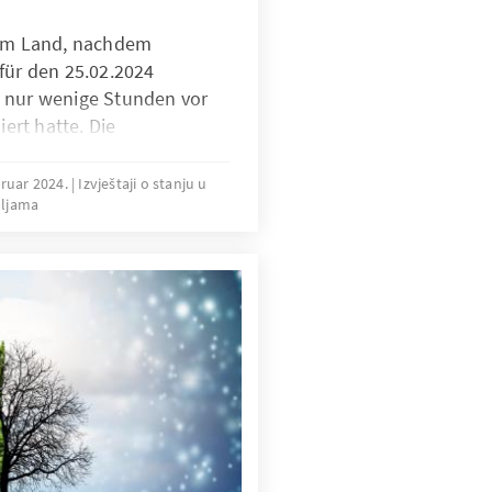
 im Land, nachdem
für den 25.02.2024
 nur wenige Stunden vor
rt hatte. Die
lschaft und die
aft reagierten fassungslos
bruar 2024.
Izvještaji o stanju u
ljama
erung als Versuch Macky
nbestimmte Zeit verlängern
rfassungsrat das präsidiale
hen Entscheidung