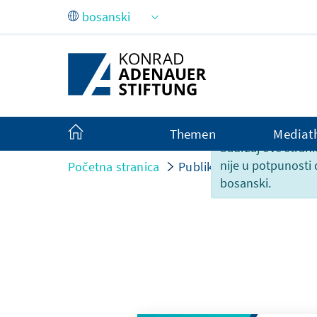
Skip to Main Content
Themen
Mediat
Sadržaj ove strani
nije u potpunosti
Početna stranica
Publikacije
bosanski.