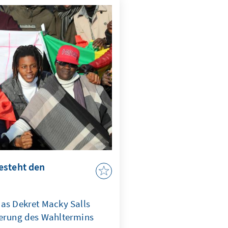
erlässliche Ergebnisse? Wo
eme von internetbasierten
spielen
rreichbarkeit? Analysen
d Mixed-Mode-Stichproben
esteht den
das Dekret Macky Salls
ierung des Wahltermins