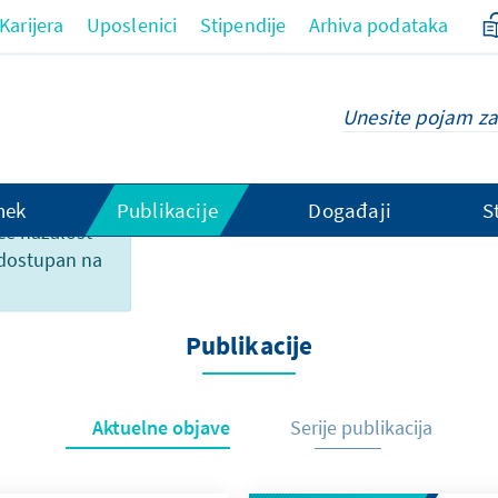
Karijera
Uposlenici
Stipendije
Arhiva podataka
hek
Publikacije
Događaji
S
ce nažalost
 dostupan na
Publikacije
Aktuelne objave
Serije publikacija