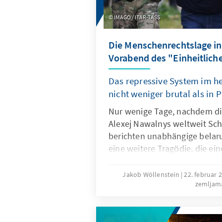
IMAGO / ITAR-TASS
Die Menschenrechtslage in
Vorabend des "Einheitlich
Das repressive System im he
nicht weniger brutal als in 
Nur wenige Tage, nachdem d
Alexej Nawalnys weltweit Sch
berichten unabhängige belar
eine weitere Tragödie, die ei
hat, aber wohl viel weniger 
wird. Der politische Gefangen
Jakob Wöllenstein
22. februar 
zemljam
einem Minsker Krankenhaus, 
bekannten Herzleidens inhaft
war vorgeworfen worden, Lu