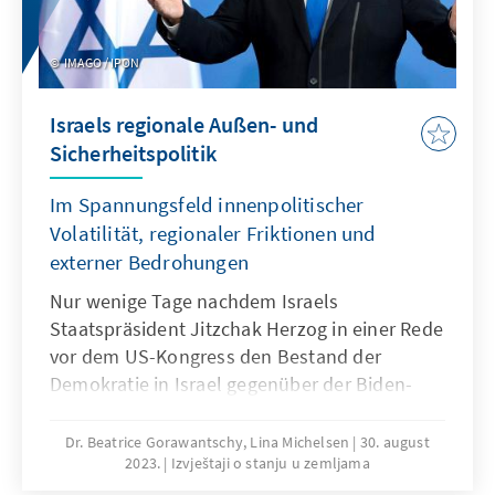
alternatives globales Finanz- und
Währungssystem zu etablieren, könnte mit
IMAGO / IPON
drei wichtigen Rohstoffexporteuren zudem
eine neue Dynamik bekommen.
Israels regionale Außen- und
Sicherheitspolitik
Im Spannungsfeld innenpolitischer
Volatilität, regionaler Friktionen und
externer Bedrohungen
Nur wenige Tage nachdem Israels
Staatspräsident Jitzchak Herzog in einer Rede
vor dem US-Kongress den Bestand der
Demokratie in Israel gegenüber der Biden-
Administration rückversichert und die
Bedeutung der bilateralen Beziehungen zu
Dr. Beatrice Gorawantschy, Lina Michelsen
30. august
2023.
Izvještaji o stanju u zemljama
den USA gepriesen hatte, verabschiedete die
Knesset kurz vor der parlamentarischen