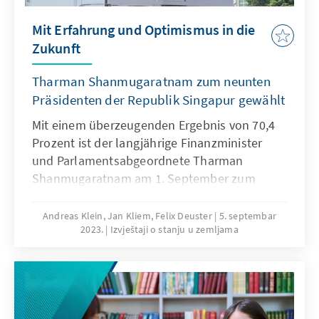
Mit Erfahrung und Optimismus in die
Zukunft
Tharman Shanmugaratnam zum neunten
Präsidenten der Republik Singapur gewählt
Mit einem überzeugenden Ergebnis von 70,4
Prozent ist der langjährige Finanzminister
und Parlamentsabgeordnete Tharman
Shanmugaratnam am 1. September zum
neunten Staatspräsident Singapurs seit der
Unabhängigkeit im Jahr 1965 gewählt
Andreas Klein, Jan Kliem, Felix Deuster
5. septembar
2023.
Izvještaji o stanju u zemljama
worden. Nach einem kurzen Wahlkampf von
nicht einmal zehn Tagen setzte er sich in der
Wahl, zu der 2,7 Millionen Singapurer und
Singapurerinnen aufgerufen waren, deutlich
gegen die beiden Mitbewerber Tan Kin Lian