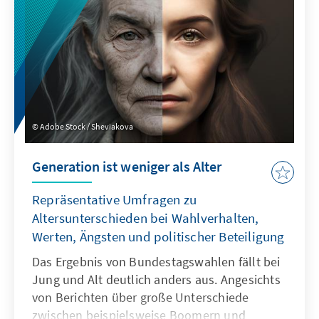
Vertreter zum Gipfel nach Johannesburg
geschickt. Die Debatte über den BRICS-Beitritt
wird nun mitten im
Präsidentschaftswahlkampf geführt und
macht erneut die große politische Spaltung
im Land - auch in außenpolitischen Fragen -
deutlich.
Adobe Stock / Sheviakova
Generation ist weniger als Alter
Repräsentative Umfragen zu
Altersunterschieden bei Wahlverhalten,
Werten, Ängsten und politischer Beteiligung
Das Ergebnis von Bundestagswahlen fällt bei
Jung und Alt deutlich anders aus. Angesichts
von Berichten über große Unterschiede
zwischen beispielsweise Boomern und