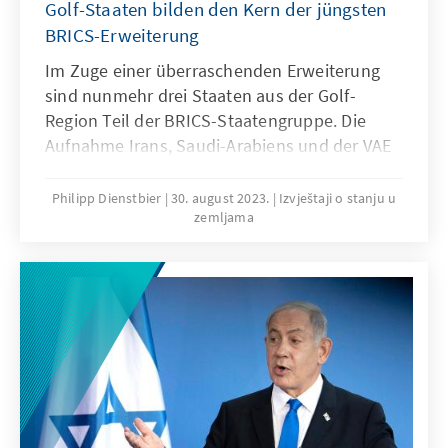
Golf-Staaten bilden den Kern der jüngsten
BRICS-Erweiterung
Im Zuge einer überraschenden Erweiterung
sind nunmehr drei Staaten aus der Golf-
Region Teil der BRICS-Staatengruppe. Die
Aufnahme Irans, Saudi-Arabiens und der VAE
ist keine Zäsur, sondern folgt einem bereits
bekannten Muster: Mittelmächte am Golf und
Philipp Dienstbier
30. august 2023.
Izvještaji o stanju u
zemljama
anderswo stärken ihre internationale Position
im Kontext von globalen
Großmachtrivalitäten. Während Riad und Abu
Dhabi ihre außenpolitischen Beziehungen
diversifizieren möchten, versucht das Regime
in Teheran ein weiteres Mal seine
internationale Isolation zu durchbrechen. Alle
drei Staaten vom Golf erhoffen sich neben
einem Machtgewinn auch Wirtschaftsimpulse.
Die traditionelle BRICS-Agenda, ein