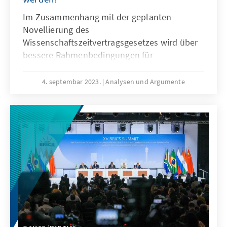
Im Zusammenhang mit der geplanten
Novellierung des
Wissenschaftszeitvertragsgesetzes wird über
bessere Rahmenbedingungen für
Wissenschaftlerinnen und Wissenschaftlern in
frühen Karrierephasen diskutiert. Eine
4. septembar 2023.
Analysen und Argumente
entscheidende Rolle könnte eine bessere
Personalpolitik der Hochschulen und
außeruniversitären Forschungseinrichtungen
spielen, die die Leistungsfähigkeit der
jeweiligen Forschenden in den Blick nimmt,
sie offen und ehrlich berät, und sie
entsprechend unterstützt und fördert.