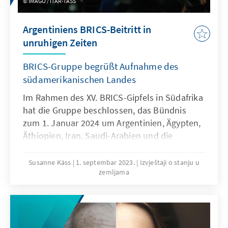
IMAGO / ITAR-TASS
Argentiniens BRICS-Beitritt in
unruhigen Zeiten
BRICS-Gruppe begrüßt Aufnahme des
südamerikanischen Landes
Im Rahmen des XV. BRICS-Gipfels in Südafrika
hat die Gruppe beschlossen, das Bündnis
zum 1. Januar 2024 um Argentinien, Ägypten,
Äthiopien, Iran, Saudi-Arabien und die
Vereinigten Arabischen Emirate zu erweitern.
Die argentinische Regierung hatte 2022 einen
Susanne Käss
1. septembar 2023.
Izvještaji o stanju u
zemljama
formellen Aufnahmeantrag gestellt, jedoch
kam der Beschluss durchaus überraschend,
da bis zuletzt in der Gruppe keine Einigkeit
über eine mögliche Erweiterung zu bestehen
schien. Argentinien hatte daher auch keine