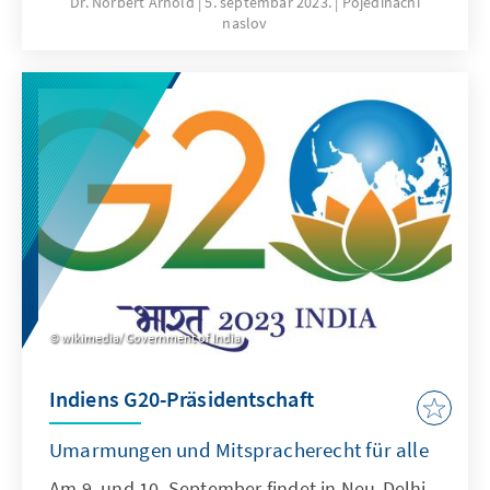
Dr. Norbert Arnold
5. septembar 2023.
Pojedinačni
naslov
zeitgemäße Gesetzgebung zur
Fortpflanzungsmedizin. In einem für alle
offenen Internetforum haben Leopoldina und
Konrad-Adenauer-Stiftung die Chancen und
Risiken der Fortpflanzungsmedizin zur
Diskussion gestellt. Ziel war es, die Debatte in
eine breitere gesellschaftliche Öffentlichkeit
zu tragen.
wikimedia/ Government of India
Indiens G20-Präsidentschaft
Umarmungen und Mitspracherecht für alle
Am 9. und 10. September findet in Neu-Delhi