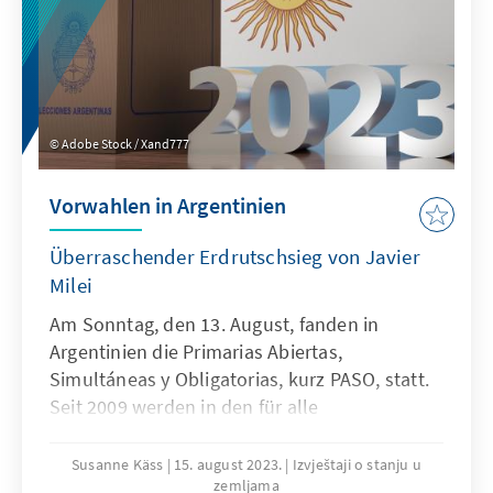
sechs Monaten nach.
Adobe Stock / Xand777
Vorwahlen in Argentinien
Überraschender Erdrutschsieg von Javier
Milei
Am Sonntag, den 13. August, fanden in
Argentinien die Primarias Abiertas,
Simultáneas y Obligatorias, kurz PASO, statt.
Seit 2009 werden in den für alle
wahlberechtigten Bürger verpflichtenden
offenen Vorwahlen die Kandidaten der
Susanne Käss
15. august 2023.
Izvještaji o stanju u
zemljama
Parteien für die Parlaments- und