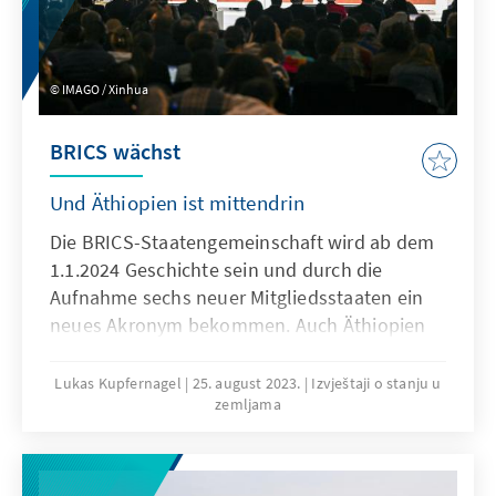
IMAGO / Xinhua
BRICS wächst
Und Äthiopien ist mittendrin
Die BRICS-Staatengemeinschaft wird ab dem
1.1.2024 Geschichte sein und durch die
Aufnahme sechs neuer Mitgliedsstaaten ein
neues Akronym bekommen. Auch Äthiopien
wird sich den BRICS im kommenden Jahr
anschließen und erhofft sich viel von der
Lukas Kupfernagel
25. august 2023.
Izvještaji o stanju u
zemljama
Mitgliedschaft. Doch was bedeutet dies für die
grundsätzliche Positionierung des nach
Nigeria bevölkerungsreichsten Landes Afrikas
in der Weltpolitik?