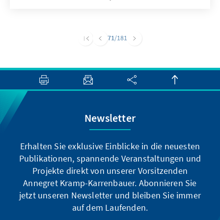
Präsidentschaftswahlen bestimmt. Die PASO
sind gerade auch für kleinere Parteien
bedeutend, da darüber entschieden wird,
71
/181
welche politischen Kräfte sich letztendlich am
22. Oktober zur Wahl stellen dürfen. Dafür
müssen sie mindestens 1,5 % der Stimmen
gewinnen.
Newsletter
Erhalten Sie exklusive Einblicke in die neuesten
Publikationen, spannende Veranstaltungen und
Projekte direkt von unserer Vorsitzenden
Annegret Kramp-Karrenbauer. Abonnieren Sie
jetzt unseren Newsletter und bleiben Sie immer
auf dem Laufenden.