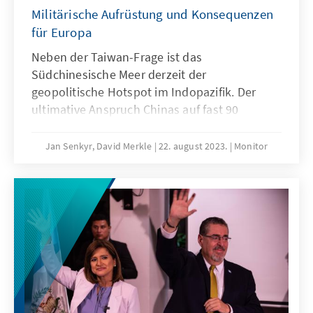
Militärische Aufrüstung und Konsequenzen
für Europa
Neben der Taiwan-Frage ist das
Südchinesische Meer derzeit der
geopolitische Hotspot im Indopazifik. Der
ultimative Anspruch Chinas auf fast 90
Prozent des Seegebiets führt zu
Territorialkonflikten mit den
Jan Senkyr, David Merkle
22. august 2023.
Monitor
südostasiatischen Anrainerstaaten und heizt
die Spannungen mit dem Machtrivalen USA in
der Region an.