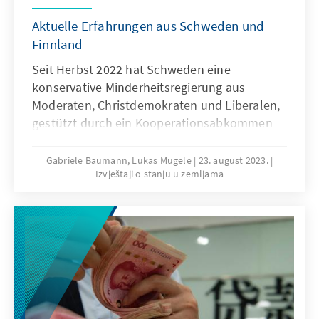
des Landes, das heute in absoluten Zahlen
Aktuelle Erfahrungen aus Schweden und
die fünftgrößte Volkswirtschaft der Welt ist?
Finnland
Seit Herbst 2022 hat Schweden eine
konservative Minderheitsregierung aus
Moderaten, Christdemokraten und Liberalen,
gestützt durch ein Kooperationsabkommen
mit den rechtsnationalen
Schwedendemokraten (SD), das sogenannte
Gabriele Baumann, Lukas Mugele
23. august 2023.
Izvještaji o stanju u zemljama
„Tidöavtalet“. Auch wenn die
Zusammenarbeit bei der
Kriminalitätsbekämpfung, dem Ausbau von
Atomkraft sowie bei Wirtschafts- und
Budgetfragen zu funktionieren scheint, nimmt
die Schärfe an Rhetorik der SD zu Schwedens
Rolle in der EU, zur Migration und dem Islam
zu. Obwohl die Schwedendemokraten offiziell
den NATO-Beitritt nach Russlands