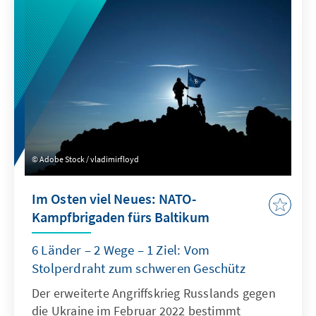
handlungsfähig sind. Das Wahlergebnis ist
eindeutig: Auf der Grundlage von 99,59% der
ausgezählten Stimmen erzielte Bernardo
Arévalo 58,14% der Partei SEMILLLA
gegenüber 37,10% für Sandra Torres der
Partei UNE. Dieses Ergebnis ist eine Sensation
und wäre vor Wochen noch für unmöglich
gehalten worden. Der Stresstest für das
politische System Guatemalas dürfte jedoch
Adobe Stock / vladimirfloyd
noch nicht überstanden sein.
Im Osten viel Neues: NATO-
Kampfbrigaden fürs Baltikum
6 Länder – 2 Wege – 1 Ziel: Vom
Stolperdraht zum schweren Geschütz
Der erweiterte Angriffskrieg Russlands gegen
die Ukraine im Februar 2022 bestimmt