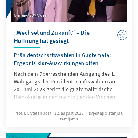
imago / ZUMA Wire
„Wechsel und Zukunft“ – Die
Hoffnung hat gesiegt
Präsidentschaftswahlen in Guatemala:
Ergebnis klar-Auswirkungen offen
Nach dem überraschenden Ausgang des 1.
Wahlgangs der Präsidentschaftswahlen am
20. Juni 2023 geriet die guatemaltekische
Demokratie in den nachfolgenden Wochen
unter starken Druck. Die Tatsache, dass die
Stichwahl mit den beiden Bestplatzierten des
Prof. Dr. Stefan Jost
22. august 2023.
Izvještaji o stanju u
zemljama
1. Durchgangs nun tatsächlich stattfinden
konnte, zeigt, dass demokratische
Grundstrukturen nach wie vor vorhanden und