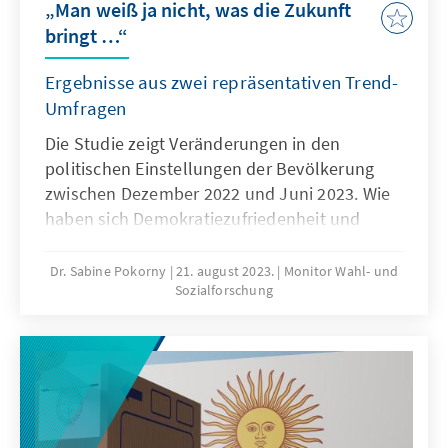
„Man weiß ja nicht, was die Zukunft
Großbri-tannien und Deutschland derzeit ihre
bringt …“
Truppenpräsenz an der Ostflanke. Die
deutsche Ankündigung, eine dauerhafte
Ergebnisse aus zwei repräsentativen Trend-
Brigade in Litauen stationieren zu wollen, war
Umfragen
nicht nur eine Überraschung, es ist auch ein
Die Studie zeigt Veränderungen in den
gänzlich anderer Ansatz als der mancher
politischen Einstellungen der Bevölkerung
Partner. In Anbetracht der damit verbundenen
zwischen Dezember 2022 und Juni 2023. Wie
Herausforderungen nicht ohne Grund.
haben sich Demokratiezufriedenheit und
Institutionenvertrauen entwickelt? Wie
optimistisch blicken die Bürgerinnen und
Dr. Sabine Pokorny
21. august 2023.
Monitor Wahl- und
Sozialforschung
Bürger in die Zukunft? Wie unterscheiden sich
die Einstellungen zwischen Ost- und
Westdeutschland und zwischen den
verschiedenen Parteianhängerschaften? Wie
verändern sich die Parteisympathien? Diesen
Fragen geht die Studie mit Hilfe von zwei
repräsentativen Umfragen im Abstand von