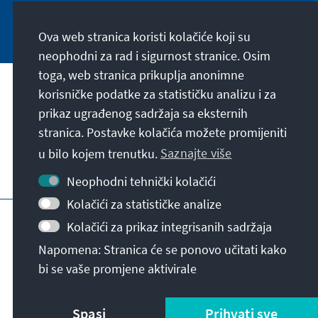
Jetzt abonnieren
Ova web stranica koristi kolačiće koji su
neophodni za rad i sigurnost stranice. Osim
toga, web stranica prikuplja anonimne
Naša misija
korisničke podatke za statističku analizu i za
prikaz ugrađenog sadržaja sa eksternih
stranica. Postavke kolačića možete promijeniti
Kontakt
u bilo kojem trenutku.
Saznajte više
Dodatne ponude fondacije
Neophodni tehnički kolačići
Kolačići za statističke analize
Impresum
Zaštita podataka
Uslovi korištenja
Kolačići za prikaz integrisanih sadržaja
Erklärung zur Barrierefreiheit
Barriere melden
Napomena: Stranica će se ponovo učitati kako
Sitemap
bi se vaše promjene aktivirale
© Konrad-Adenauer-Stiftung e.V. 2026
Spasi
Prihvati sve