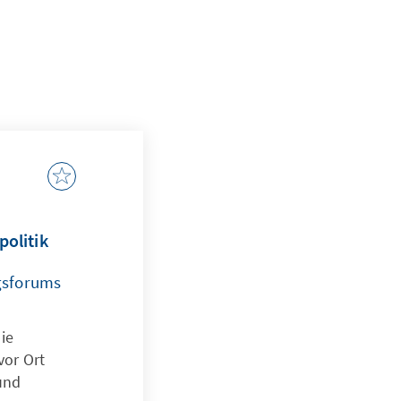
politik
gsforums
ie
vor Ort
und