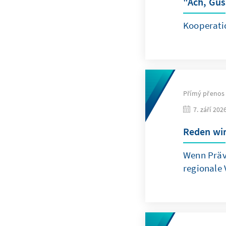
"Ach, Gus
Kooperati
Přímý přenos
7. září 202
Reden wir
Wenn Präv
regionale