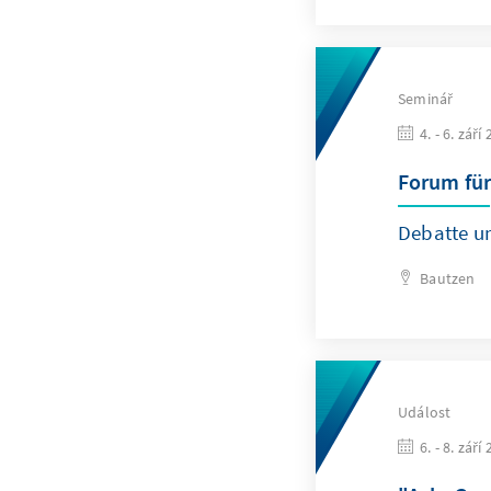
Seminář
4. - 6. září
Forum für
Debatte um
Bautzen
Událost
6. - 8. září