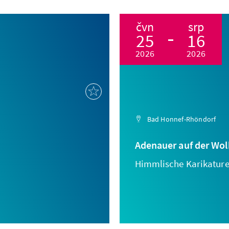
čvn
srp
25
16
2026
2026
Bad Honnef-Rhöndorf
Adenauer auf der Wol
Himmlische Karikature