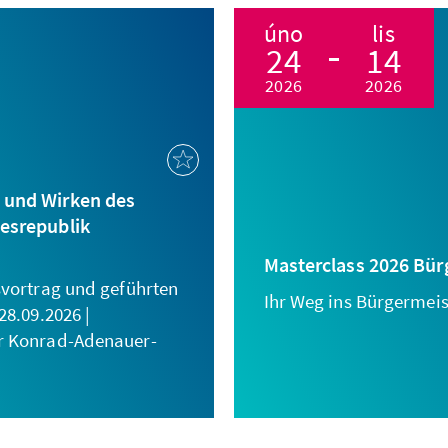
úno
lis
24
14
2026
2026
 und Wirken des
desrepublik
Masterclass 2026 Bü
svortrag und geführten
Ihr Weg ins Bürgermei
28.09.2026 |
r Konrad-Adenauer-