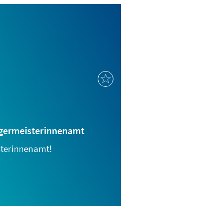
rgermeisterinnenamt
sterinnenamt!