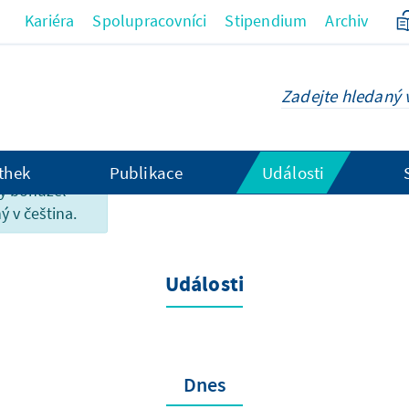
Kariéra
Spolupracovníci
Stipendium
Archiv
thek
Publikace
Události
ky bohužel
ý v čeština.
Události
Dnes