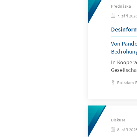
Přednáška
7. září 202
Desinfor
Von Pande
Bedrohun
In Koopera
Gesellschaf
Potsdam
Diskuse
8. září 202