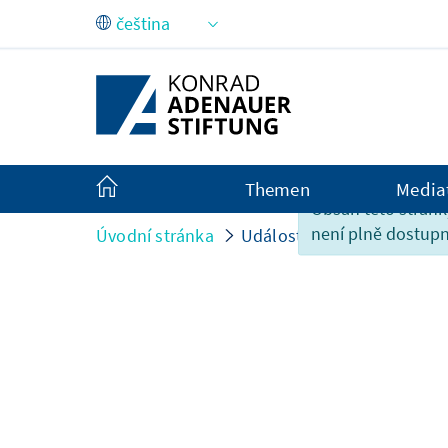
Skip to Main Content
Themen
Media
Obsah této strán
není plně dostupn
Úvodní stránka
Události