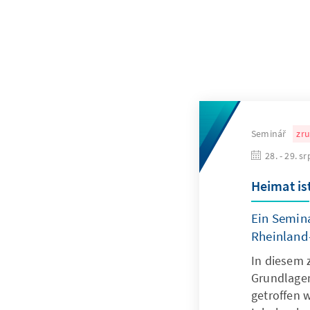
Seminář
zr
28. - 29. s
Heimat is
Ein Semin
Rheinland-
In diesem 
Grundlagen
getroffen 