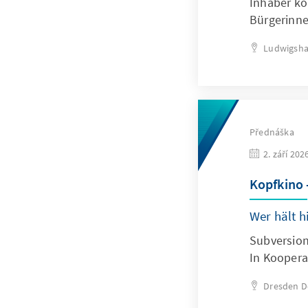
Inhaber ko
Bürgerinne
Ludwigsha
Přednáška
2. září 202
Kopfkino 
Wer hält 
Subversion
In Kooper
Dresden
D