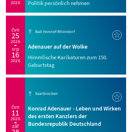
2026
Politik persönlich nehmen
čvn
Bad Honnef-Rhöndorf
25
2026
Adenauer auf der Wolke
srp
16
Himmlische Karikaturen zum 150.
2026
Geburtstag
Saarbrücken
čvn
Konrad Adenauer - Leben und Wirken
11
des ersten Kanzlers der
2026
Bundesrepublik Deutschland
zář
28