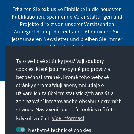
Erhalten Sie exklusive Einblicke in die neuesten
Publikationen, spannende Veranstaltungen und
Projekte direkt von unserer Vorsitzenden
Annegret Kramp-Karrenbauer. Abonnieren Sie
jetzt unseren Newsletter und bleiben Sie immer
auf dem Laufenden.
Tyto webové stránky používají soubory
Jetzt abonnieren
cookies, které jsou nezbytné pro provoz a
bezpečnost stránek. Kromě toho webové
stránky shromažďují anonymní údaje o
uživatelích za účelem statistických analýz a
Naše poslání
zobrazování integrovaného obsahu z externích
stránek. Nastavení souborů cookies můžete
Kontakt
kdykoli změnit.
Více informací
Další nabídky Stiftungu
Nezbytné technické cookies