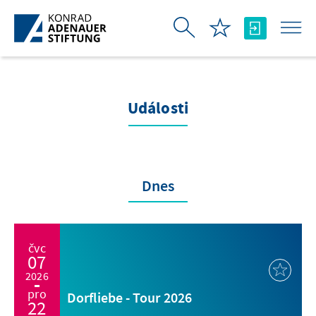
Skip to Main Content
Události
Dnes
čvc
07
2026
pro
Dorfliebe - Tour 2026
22