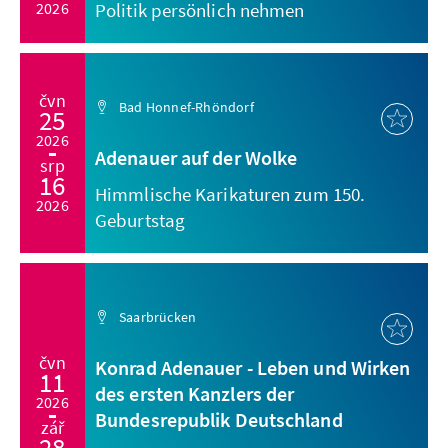
2026
Politik persönlich nehmen
čvn
Bad Honnef-Rhöndorf
25
2026
Adenauer auf der Wolke
srp
16
Himmlische Karikaturen zum 150.
2026
Geburtstag
Saarbrücken
čvn
Konrad Adenauer - Leben und Wirken
11
des ersten Kanzlers der
2026
Bundesrepublik Deutschland
zář
28