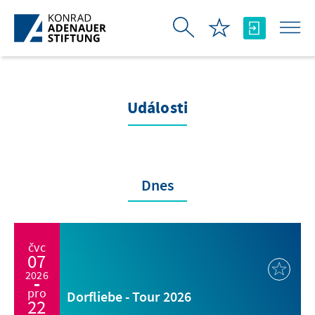
Skip to Main Content
Události
Dnes
čvc
07
2026
pro
Dorfliebe - Tour 2026
22