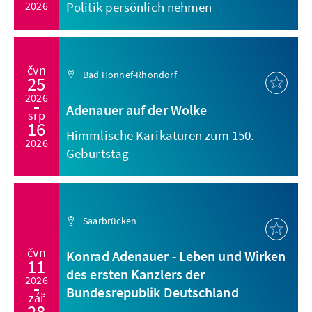
2026
Politik persönlich nehmen
čvn
Bad Honnef-Rhöndorf
25
2026
Adenauer auf der Wolke
srp
16
Himmlische Karikaturen zum 150.
2026
Geburtstag
Saarbrücken
čvn
Konrad Adenauer - Leben und Wirken
11
des ersten Kanzlers der
2026
Bundesrepublik Deutschland
zář
28