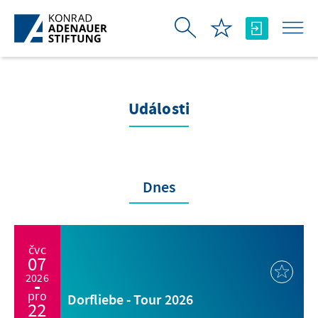
Skip to Main Content
Události
Dnes
čvc
07
2026
pro
Dorfliebe - Tour 2026
22