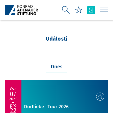
Skip to Main Content
Události
Dnes
čvc
07
2026
pro
Dorfliebe - Tour 2026
22