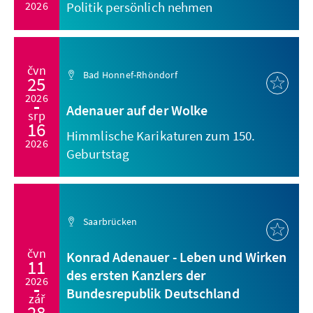
2026
Politik persönlich nehmen
čvn
Bad Honnef-Rhöndorf
25
2026
Adenauer auf der Wolke
srp
16
Himmlische Karikaturen zum 150.
2026
Geburtstag
Saarbrücken
čvn
Konrad Adenauer - Leben und Wirken
11
des ersten Kanzlers der
2026
Bundesrepublik Deutschland
zář
28