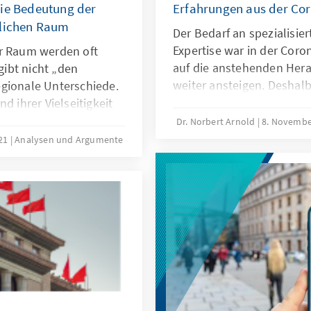
die Bedeutung der
Erfahrungen aus der C
dlichen Raum
Der Bedarf an spezialisier
Expertise war in der Coro
er Raum werden oft
auf die anstehenden Hera
ibt nicht „den
weiter ansteigen. Deshalb 
gionale Unterschiede.
Erfahrungen aus der Coro
d ihrer Vielseitigkeit
die Verbesserungen der w
enwert für den
Dr. Norbert Arnold
8. Novembe
Politikberatung heranzuz
elseitigkeit aussieht
021
Analysen und Argumente
identifiziert Ansätze, wie
erinstrumenten
nalyse auf und gibt
ngsempfehlungen.