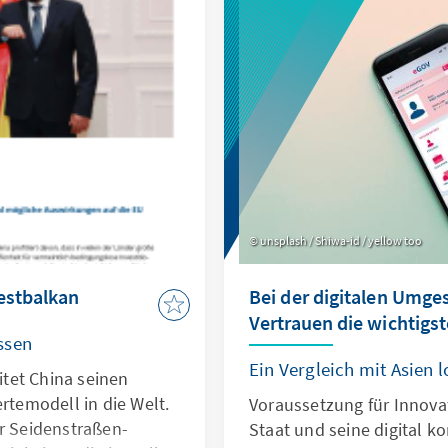
zukünftig ein politisches
politischem Influencer-Da
unsplash / Shiwa-id / yellow too
estbalkan
Bei der digitalen Umges
Vertrauen die wichtigs
ssen
Ein Vergleich mit Asien l
tet China seinen
ertemodell in die Welt.
Voraussetzung für Innovat
er Seidenstraßen-
Staat und seine digital 