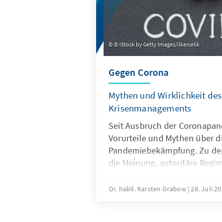
© iStock by Getty Images/ilkercelik
Gegen Corona
Mythen und Wirklichkeit des
Krisenmanagements
Seit Ausbruch der Coronapan
Vorurteile und Mythen über d
Pandemiebekämpfung. Zu den
die Meinung, autoritäre Regi
gegen Corona effektiver. Im 
Argumente wird jedoch gezeig
Dr. habil. Karsten Grabow
28. Juli 2
dafür, dass autoritäre Staate
erfolgreicher bekämpfen kon