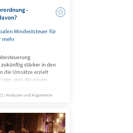
erordnung -
 davon?
balen Mindeststeuer für
r mehr
nnbesteuerung
zukünftig stärker in den
n die Umsätze erzielt
 Frage, was die neuen
 Deutschland bedeuten
021
Analysen und Argumente