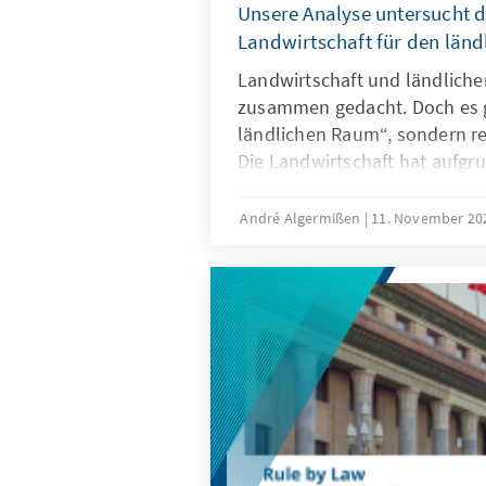
Unsere Analyse untersucht 
Landwirtschaft für den län
Landwirtschaft und ländlich
zusammen gedacht. Doch es g
ländlichen Raum“, sondern re
Die Landwirtschaft hat aufgrun
weiterhin einen großen Stell
ländlichen Raum. Wie diese Vi
André Algermißen
11. November 2
und wie sie sich in den Förd
widerspiegelt, zeigt unsere A
konkrete politische Handlu