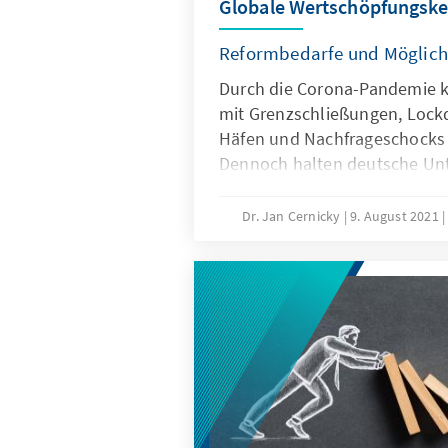
Globale Wertschöpfungske
Reformbedarfe und Möglich
Durch die Corona-Pandemie 
mit Grenzschließungen, Lock
Häfen und Nachfrageschocks
Dennoch halten deutsche Un
dieser Ausnahmesituation an 
Produktion fest. Ganz offenba
Dr. Jan Cernicky
9. August 2021
globalen Verknüpfung von P
über Wertschöpfungsketten f
Wirtschaft deutlich größer als