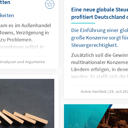
tten
Eine neue globale Steu
keiten
profitiert Deutschland
kam es im Außenhandel
Die Einführung einer glo
downs, Verzögerung in
große Konzerne sorgt fü
 zu Problemen.
Steuergerechtigkeit.
ternehmen selbst in
global vernetzter
Zusätzlich soll die Gewi
r ist der Nutzen der
multinationaler Konzerne 
Analysen und Argumente
roduktionsprozessen
Ländern erfolgen, in dene
ür die deutsche
werden. Es stellt sich die
 die Risiken.
Regeln für den Standort
werden?
Armin Hartlieb
29. Juli 2