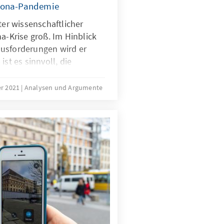
orona-Pandemie
ter wissenschaftlicher
na-Krise groß. Im Hinblick
usforderungen wird er
ist es sinnvoll, die
na-Krise als Grundlage für
issenschaftlichen
r 2021
Analysen und Argumente
iehen. Unsere Analyse
 dies gelingen kann.