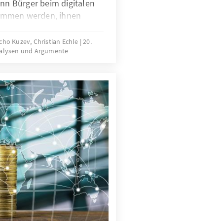
enn Bürger beim digitalen
ommen werden, ihnen
 und
en zur Verfügung stehen,
ho Kuzev, Christian Echle
20.
alysen und Argumente
n „smarten“ Staat gelegt.
 spielen die Einbindung
 Wirtschaft und die Nutzung