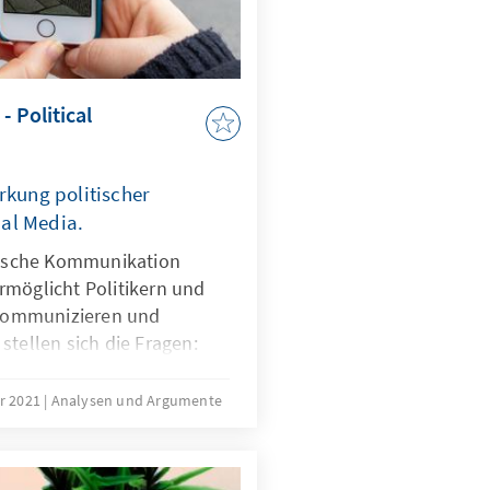
- Political
rkung politischer
al Media.
itische Kommunikation
rmöglicht Politikern und
u kommunizieren und
stellen sich die Fragen:
ommunikation auf die
 und Wähler? Ist davon
er 2021
Analysen und Argumente
se neue Art der
liche Auswahlkriterien
auswirkt? Und geht