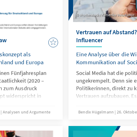
shutterstock / Kutsenko Volodymyr
Vertrauen auf Abstand? 
Law
Influencer
skonzept als
Eine Analyse über die Wi
chland und Europa
Kommunikation auf Soci
einen Fünfjahresplan
Social Media hat die pol
aatlichkeit (2020 –
ungekrempelt. Denn sie e
in zum Ausdruck
Politikerinnen, direkt z
t widerspricht in
Vertrauen aufzubauen. Es 
äischen Verständnis
Wie wirkt Social Media-K
l ist Rule by Law. Doch
potenziellen Wählerinnen
1
Analysen und Argumente
Bendix Hügelmann
26. Oktob
llte sich Deutschland
auszugehen, dass sich die
Kommunikation auf partei
und Listenaufstellungen 