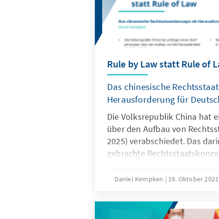
Rule by Law statt Rule of 
Das chinesische Rechtsstaat
Herausforderung für Deuts
Die Volksrepublik China hat 
über den Aufbau von Rechtsst
2025) verabschiedet. Das dar
gebrachte Rechtsstaatskonzep
zentralen Punkten dem europ
von Rule of Law. Erklärtes Zie
Daniel Kempken
19. Oktober 202
was bedeutet das? Und wie so
positionieren?