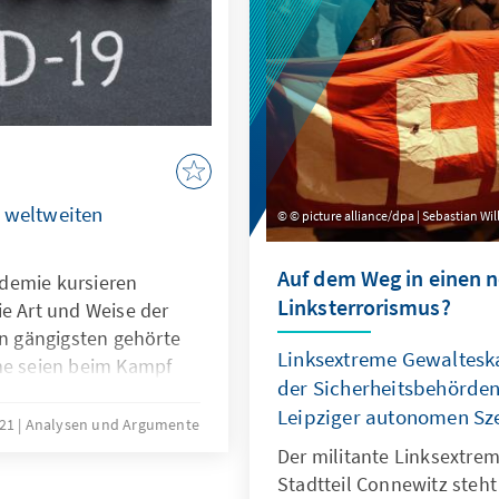
 weltweiten
© picture alliance/dpa | Sebastian Wi
Auf dem Weg in einen 
demie kursieren
Linksterrorismus?
ie Art und Weise der
 gängigsten gehörte
Linksextreme Gewalteska
me seien beim Kampf
der Sicherheitsbehörden
folgenden Analysen &
Leipziger autonomen Sz
t: Es gibt keine Belege
021
Analysen und Argumente
n die Pandemie
Der militante Linksextre
nten als Demokratien.
Stadtteil Connewitz steh