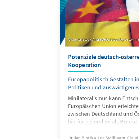
shutterstock/Aritra Deb; iStock by Getty i
Potenziale deutsch-österr
Kooperation
Europapolitisch Gestalten i
Politiken und auswärtigen 
Minilateralismus kann Entsch
Europäischen Union erleichte
zwischen Deutschland und Öst
hierfür besonders als Brücke 
Julian Plottka, Lea Stallbaum, Claud