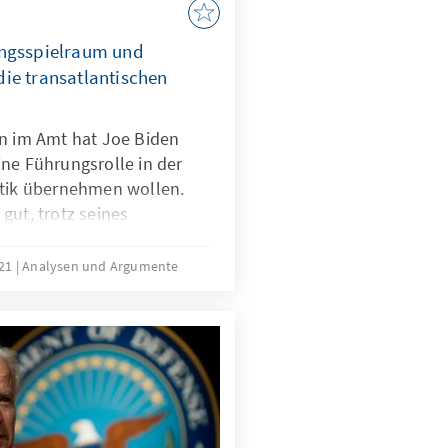
ungsspielraum und
ie transatlantischen
en im Amt hat Joe Biden
ne Führungsrolle in der
itik übernehmen wollen.
gut, trotz seines
hen Spielraums. Auf der
nn Biden bereits erste
021
Analysen und Argumente
gibt wichtige Potenziale für
eration, die genutzt
Pariser Klimaabkommen