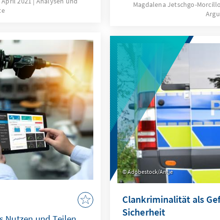
. April 2021
Analysen und
Magdalena Jetschgo-Morcill
te
 als wesentliche
Arg
nen, zeitgemäßen
politik. Wie lässt sich
schreiben? Und wie ist
litik dafür gewappnet?
Adobestock/Antje
Clankriminalität als Gef
Sicherheit
 Nutzen und Teilen