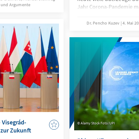
 und Argumente
Jahr Corona-Pandemie ma
breit: Eine der wichtigste
Pandemiebekämpfung – di
Dr. Pencho Kuzev
4. Mai 2
die CoronaWarnApp – ist d
sind die Gründe hierfür? 
Erfolge aus asiatischen L
übertragen?
 Visegrád-
Alamy Stock Foto/UPI
 zur Zukunft