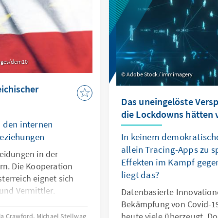
mages/dem10
Adobe Stock / immimagery
eichischer
Das uneingelöste Vers
die Lockdowns hätten 
n den internen
Beziehungen
In keinem demokratisch
allein Tracing-Apps zu 
eidungen in der
Effekten im Kampf gege
rn. Die Kooperation
liegt das?
erreich eignet sich
und Vermittler.
Datenbasierte Innovation
Bekämpfung von Covid-19 
heute viele überzeugt. D
ia Crawford, Michael Stellwag