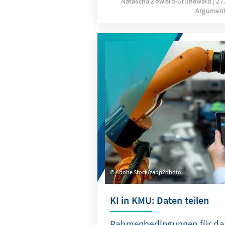
Natascha Zowislo-Grünewald
27
Argumen
den Gedanken der Soft Power
Schlüsselgröße einer moder
Sicherheits- und Verteidigungs
dieser Paradigmenwechsel be
die deutsche Verteidigungspo
Adobe Stock/zapp2photo
KI in KMU: Daten teilen
Rahmenbedingungen für das