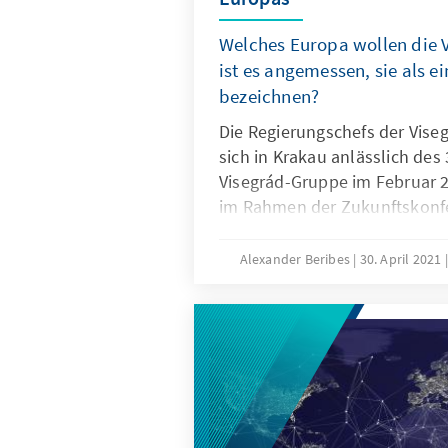
Welches Europa wollen die 
ist es angemessen, sie als e
bezeichnen?
Die Regierungschefs der Vise
sich in Krakau anlässlich des
Visegrád-Gruppe im Februar 2
im Rahmen der Zukunftskonf
zusammenzuarbeiten. Wie ist
für welches Europa stehen di
Alexander Beribes
30. April 2021