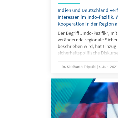
Indien und Deutschland ver
Interessen im Indo-Pazifik. 
Kooperation in der Region 
Der Begriff „Indo-Pazifik“, mi
verändernde regionale Sicher
beschrieben wird, hat Einzug
sicherheitspolitische Diskurs
Konzept wurde nicht nur in A
Amerika und Europa aufgeno
Dr. Siddharth Tripathi
4. Juni 202
analysiert den indischen Ansa
die Reaktion auf die deutsche
gibt es Politikempfehlungen,
zwischen Deutschland und Ind
verstärkt werden kann.