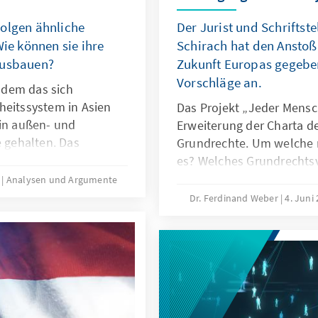
folgen ähnliche
Der Jurist und Schriftst
Wie können sie ihre
Schirach hat den Anstoß 
ausbauen?
Zukunft Europas gegeben
Vorschläge an.
t dem das sich
heitssystem in Asien
Das Projekt „Jeder Mensch
 in außen- und
Erweiterung der Charta d
e gehalten. Das
Grundrechte. Um welche 
sien sondern auch in
es? Welches Grundrechtsv
mmen. Das Papier
Initiative, mit der die Bü
1
Analysen und Argumente
tz im Indo-Pazifik und
europäischen Mitgliedsta
Dr. Ferdinand Weber
4. Juni
n Leitlinien. Weiterhin
sollen, zugrunde? Weckt 
 wie die Kooperation
die nur schwer zu erfülle
ien im Indo-Pazifik
weitere Fragen gibt der 
Antworten und liefert ein
europapolitische Einordn