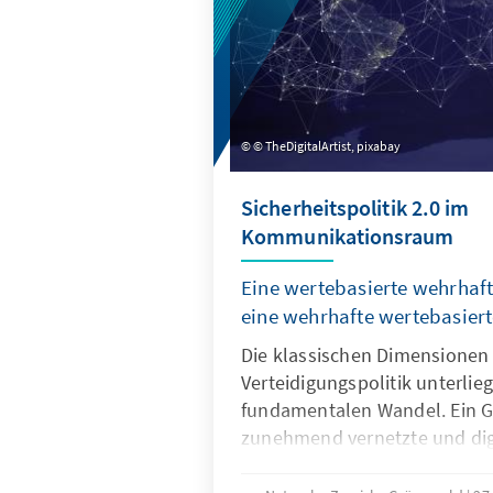
© TheDigitalArtist, pixabay
Sicherheitspolitik 2.0 im
Kommunikationsraum
Eine wertebasierte wehrhaf
eine wehrhafte wertebasie
Die klassischen Dimensionen
Verteidigungspolitik unterli
fundamentalen Wandel. Ein Gr
zunehmend vernetzte und digit
Hard Power tritt die Soft Po
gleichberechtigt zur Seite. 