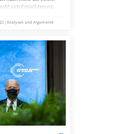
cht sich Ernüchterung
n Säulen der
e Kontaktverfolgung über
021
Analysen und Argumente
e facto gescheitert. Was
Warum lassen sich die App-
ändern nicht auf Europa