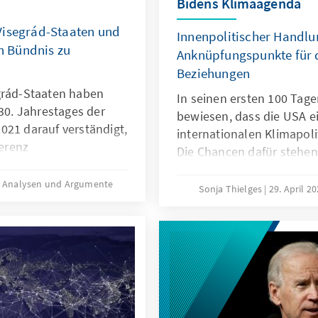
Bidens Klimaagenda
Visegrád-Staaten und
Innenpolitischer Handl
in Bündnis zu
Anknüpfungspunkte für d
Beziehungen
grád-Staaten haben
In seinen ersten 100 Tag
 30. Jahrestages der
bewiesen, dass die USA ei
021 darauf verständigt,
internationalen Klimapol
erenz
Die Chancen dafür stehen 
 dies einzuordnen und
begrenzten innenpolitisc
e Visegrád-Staaten?
Analysen und Argumente
internationalen Bühne ka
Sonja Thielges
29. April 2
Erfolge vorweisen und es 
die transatlantische Koop
werden können, um das 
zum Erfolg zu führen.