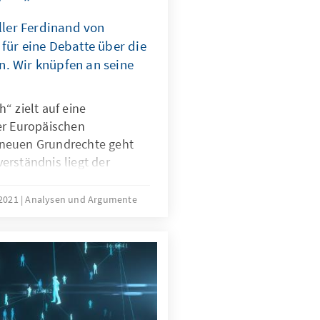
eller Ferdinand von
für eine Debatte über die
. Wir knüpfen an seine
“ zielt auf eine
er Europäischen
neuen Grundrechte geht
erständnis liegt der
rgerinnen und Bürger in den
aten mobilisiert werden
 2021
Analysen und Argumente
das Projekt Hoffnungen,
n sind? Auf diese und
Autor Ferdinand Weber
e europarechtliche sowie
ung.