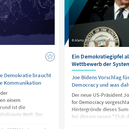
Alamy Stock Foto/DOD Photo
Ein Demokratiegipfel al
Wettbewerb der Syste
te Demokratie braucht
Joe Bidens Vorschlag fü
rte Kommunikation
Democracy und was dahi
 der
Der neue US-Präsident J
egen einem
for Democracy vorgeschla
und ist die
Hintergründe dieses Summ
alisierte Welt. Der
bei diesem neuen "Club 
wer mindestens
Kommunikation ergänzt