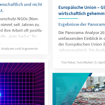
enschaftlich und nicht
Europäische Union – Gl
t.
wirtschaftlich gehemm
turschutz-NGOs (Non-
Ergebnisse der Panoram
nimmt seit Jahren zu.
d ihre Arbeit oft positiv
Die Panorama-Analyse 202
die „gute Sache“ für
umfassenden Einblick in 
ie inszenieren sich in
der Europäischen Union (
mpf gegen Goliath, um
Analysen und Argumente
Jahresvergleich. Die Analy
er Konzerne zu
multithematische Stando
NGOs weniger an
Bereichen Innovation und
Tim Peter, Toni Michel
5. Apri
n wissenschaftlichen
europapolitische Ausrich
litik- und
und globales Umfeld. Du
v zu bewerten. Im
qualitativer und quantitat
senschaftliche
Analyse fundierte Einblic
Entwicklungen.