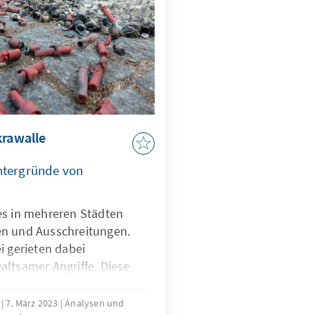
krawalle
ntergründe von
es in mehreren Städten
en und Ausschreitungen.
i gerieten dabei
altsamer Angriffe. Diese
neute Debatte über den
t von Straßengewalt
r
7. März 2023
Analysen und