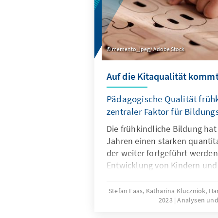
memento_jpeg/ Adobe Stock
Auf die Kitaqualität kommt
Pädagogische Qualität frühk
zentraler Faktor für Bildung
Die frühkindliche Bildung ha
Jahren einen starken quantit
der weiter fortgeführt werden
Entwicklung von Kindern und
Bildungsverlauf ist die pädag
Kindertageseinrichtungen zent
Stefan Faas, Katharina Kluczniok, 
2023
Analysen un
entscheidenden, durch Bildun
steuernden, Faktor für mehr 