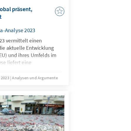
obal präsent,
t
a-Analyse 2023
3 vermittelt einen
die aktuelle Entwicklung
EU) und ihres Umfelds im
se liefert eine
rtbestimmung in den
 Wettbewerbsfähigkeit,
l 2023
Analysen und Argumente
tung der Mitgliedstaaten
rch die Verwendung
iver Indikatoren gibt die
ke in aktuelle Trends und