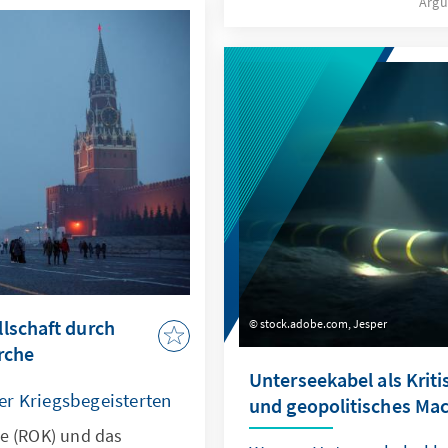
Arg
entfacht. Vor allem, nach
instellen und wie kann
Nancy Faeser öffentlich 
ommunikationsräumen
bestimmter Jugendlicher 
in Deutschland geäußert h
die Frage nach den Ursa
Konsequenzen auf.
lschaft durch
stock.adobe.com, Jesper
rche
Unterseekabel als Kriti
er Kriegsbegeisterten
und geopolitisches Ma
e (ROK) und das