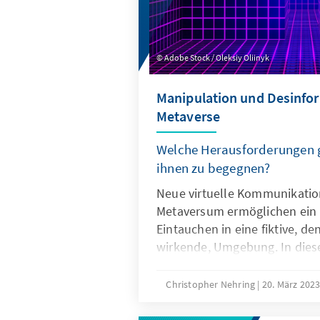
Adobe Stock / Oleksiy Oliinyk
Manipulation und Desinfo
Metaverse
Welche Herausforderungen gi
ihnen zu begegnen?
Neue virtuelle Kommunikati
Metaversum ermöglichen ein
Eintauchen in eine fiktive, de
wirkende, Umgebung. In dies
eine noch stärkere Vermisch
und Information statt. Daher
Christopher Nehring
20. März 202
Desinformation sowie Manipul
aufgenommen werden. Auf w