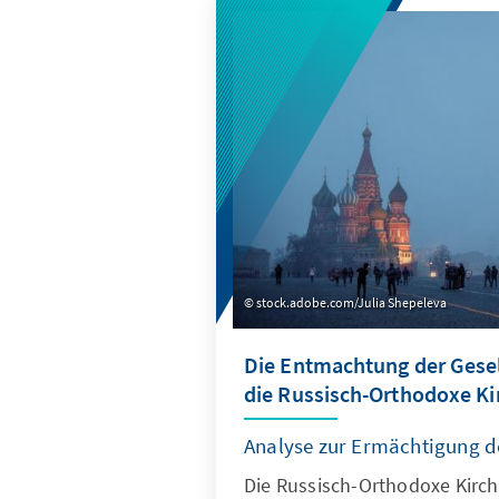
uns bei dieser Technologie e
Desinformation in diesen K
begegnet werden?
stock.adobe.com/Julia Shepeleva
Die Entmachtung der Gesel
die Russisch-Orthodoxe Ki
Analyse zur Ermächtigung d
Die Russisch-Orthodoxe Kirch