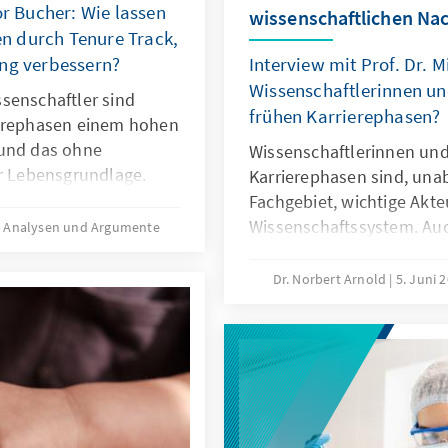
or Bucher: Wie lassen
wissenschaftlichen N
n durch Tenure Track,
ung verbessern?
Interview mit Prof. Dr. 
Wissenschaftlerinnen un
senschaftler sind
frühen Karrierephasen?
ierephasen einem hohen
 und das ohne
Wissenschaftlerinnen und
er Lebensgrundlage.
Karrierephasen sind, una
re Rahmenbedingungen
Fachgebiet, wichtige Akte
ese liegen im
Wissenschaftssystem. Au
Analysen und Argumente
ssenschaftlerinnen und
in der öffentlich geförde
 Interesse der
grundsätzlich mit Unwäg
Dr. Norbert Arnold
5. Juni 
nnoch muss allen
und eine hohe Risikotolera
keit in der Forschung
notwendige Aufgabe, dana
tbewerbsdruck
Arbeitsbedingungen und 
ngsbereitschaft und
weiter zu verbessern. Di
der Forschenden und glei
Universitäten an wissensc