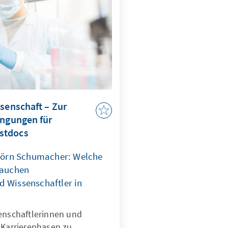
ssenschaft – Zur
ingungen für
stdocs
 Björn Schumacher: Welche
auchen
d Wissenschaftler in
senschaftlerinnen und
 Karrierephasen zu