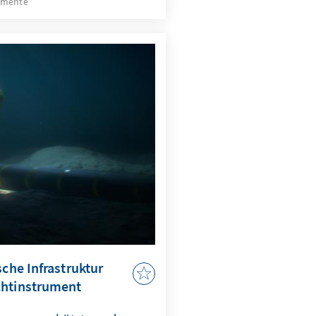
umente
dem sich Innenministerin
zu den Problemen
mit Migrationshintergrund
at. Diese Publikation greift
chen von Gewalt und nach
sche Infrastruktur
chtinstrument