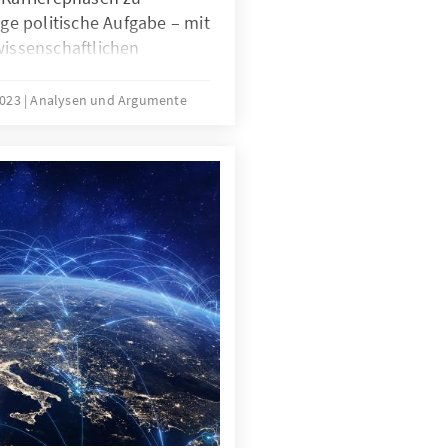
ige politische Aufgabe – mit
wissenschaftlichen
n für das
esamt. Dazu gibt es
2023
Analysen und Argumente
eiträge, vor allem aus
chen Nachwuchses, von
ngsebenen betroffener
 bewerten renommierte
 in der Forschung tätig
ngen und Perspektiven von
tdocs?