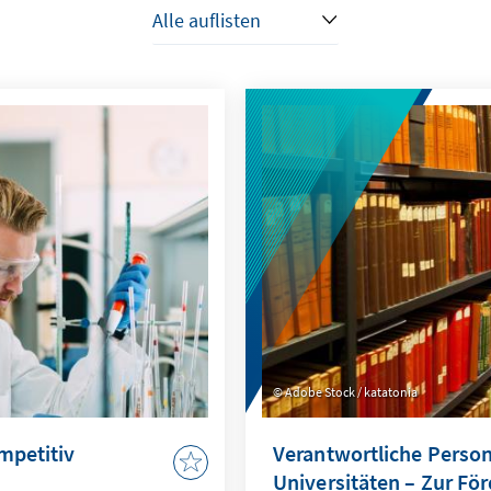
Adobe Stock / katatonia
mpetitiv
Verantwortliche Person
Universitäten – Zur Fö