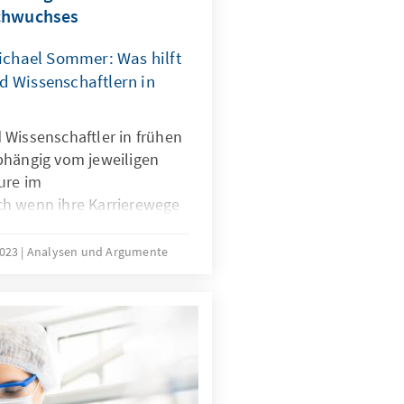
achwuchses
Michael Sommer: Was hilft
d Wissenschaftlern in
 Wissenschaftler in frühen
bhängig vom jeweiligen
ure im
ch wenn ihre Karrierewege
rten Forschung
barkeiten verbunden sind
2023
Analysen und Argumente
nz erfordern, ist es eine
ch zu streben, die
die Perspektiven immer
es kommt den Bedürfnissen
chzeitig den Interessen der
haftlicher Exzellenz