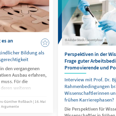
zugute.
 es an
Adobe Stock / Seventyfour
indlicher Bildung als
Perspektiven in der Wi
sgerechtigkeit
Frage guter Arbeitsbed
Promovierende und Po
t in den vergangenen
ativen Ausbau erfahren,
Interview mit Prof. Dr.
 muss. Für die
Rahmenbedingungen br
 deren weiteren
Wissenschaftlerinnen un
ogische Qualität von
frühen Karrierephasen?
ral. Sie stellt einen
Hans-Günther Roßbach
16. Mai
d Argumente
gspolitik zu
Die Perspektiven für Wis
Bildungsgerechtigkeit
Wissenschaftler in frühen