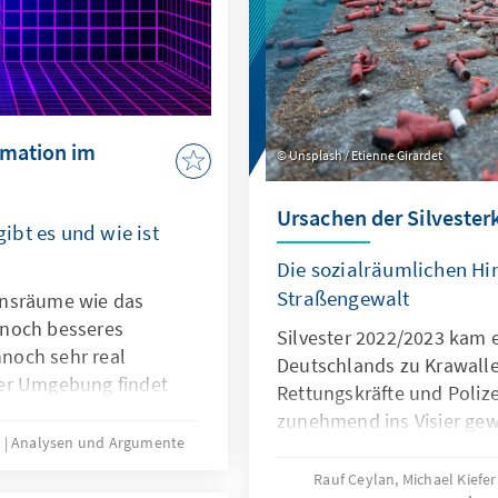
rmation im
Unsplash / Etienne Girardet
Ursachen der Silvester
bt es und wie ist
Die sozialräumlichen Hi
Straßengewalt
onsräume wie das
 noch besseres
Silvester 2022/2023 kam 
nnoch sehr real
Deutschlands zu Krawall
er Umgebung findet
Rettungskräfte und Polize
ung von Unterhaltung
zunehmend ins Visier gew
 können dort auch
3
Analysen und Argumente
Ereignisse haben eine er
ation intensiver
sozialräumlichen Kontex
Rauf Ceylan, Michael Kiefe
as genau müssen wir