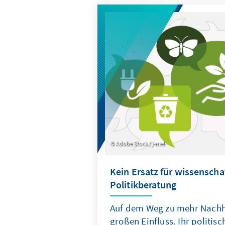
dar. Um Bildungspolitik, Trä
pädagogische Arbeit vor Ort 
empirisch fundiert zu gestalte
Monitoringsystem zur Erfass
aktueller Daten erforderlich.
Adobe Stock / j-mel
Kein Ersatz für wissenscha
Politikberatung
Auf dem Weg zu mehr Nachh
großen Einfluss. Ihr politisc