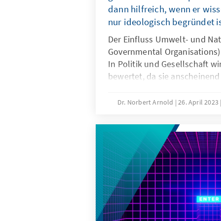
dann hilfreich, wenn er wiss
nur ideologisch begründet is
Der Einfluss Umwelt- und Na
Governmental Organisations) 
In Politik und Gesellschaft wir
bewertet, da sie anscheinend 
Umwelt und Natur vertreten. S
der Rolle des Davids – im Ka
Dr. Norbert Arnold
26. April 2023
angebliche Eigeninteressen d
entlarven. Orientieren sich 
Ideologien und stattdessen a
Fakten ist ihre Rolle in der Po
Gesellschaftsberatung positi
Idealfall ergänzen sie die wis
Politikberatung.