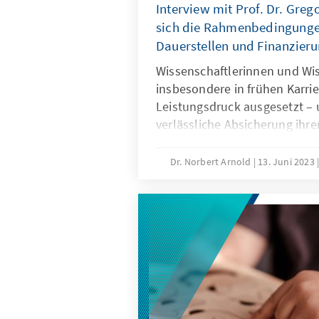
Interview mit Prof. Dr. Greg
sich die Rahmenbedingunge
Dauerstellen und Finanzier
Wissenschaftlerinnen und Wis
insbesondere in frühen Karr
Leistungsdruck ausgesetzt –
verlässliche Absicherung ihr
Deshalb brauchen sie besse
und Planungsperspektiven. Di
Dr. Norbert Arnold
13. Juni 2023
Interesse der betroffenen Wi
Wissenschaftler, aber auch im
Forschungseinrichtungen. De
bewusst sein, dass eine Tätig
immer mit einem hohen Wet
verbunden bleibt, der Leistu
„Risikoaffinität“ voraussetzt.