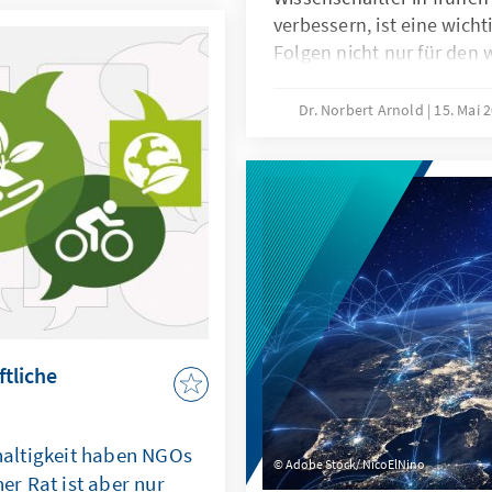
gerhandeln und die
verbessern, ist eine wicht
noch gezielter und
Folgen nicht nur für den 
n, ist ein
Nachwuchs selbst, sonder
ung und Auswertung
Wissenschaftssystem insg
Dr. Norbert Arnold
15. Mai 
bereits viele Diskussionsb
Sicht des wissenschaftli
Verbänden und der Leitu
Einrichtungen. Aber wie
Wissenschaftler, die aktiv
sind, die Arbeitsbedingu
Promovierenden und Pos
ftliche
altigkeit haben NGOs
Adobe Stock/ NicoElNino
her Rat ist aber nur