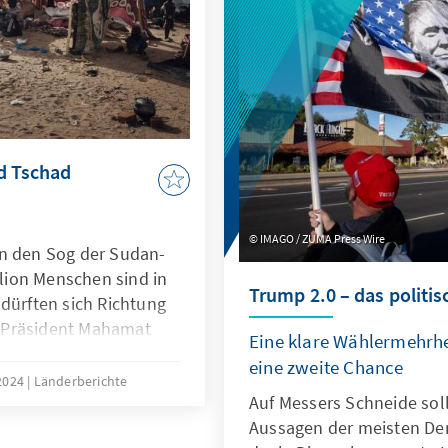
Himmelsrichtungen. Brasil
Partner, der im brasilian
selbstbewusst auf der in
auftritt. Deutschland und
die noch offenen Türen ni
nd Tschad
IMAGO / ZUMA Press Wire
in den Sog der Sudan-
llion Menschen sind in
Trump 2.0 – das polit
 dürften sich Richtung
 Präsident Mahamat
Eine klare Wählermehrh
von seinem
eine zweite Chance
lirtet mit Russland und
2024
Länderberichte
Auf Messers Schneide sol
en Arabischen Emiraten
Aussagen der meisten D
im Sudan unterstützen.