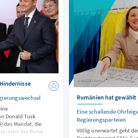
und Symbolen ihrer Parte
he Aufmerksamkeit
weiß-blau der New Patriot
Präsidentenwahlen, die
grün-schwarz-weiß des N
ll.
Congress (NDC) – die bei
Parteien im Land - sind i
dominierenden Farben im
Spannung in der Bevölkeru
Wahlausgang deutlich zu 
angesichts der nach wie v
wirtschaftlichen Lage im 
IMAGO / Xinhua
 Hindernisse
Rumänien hat gewählt
egierungswechsel
eine
Eine schallende Ohrfeige
on Donald Tusk
Regierungsparteien
O) das Mandat, die
Völlig unerwartet geht de
g unter der Partei