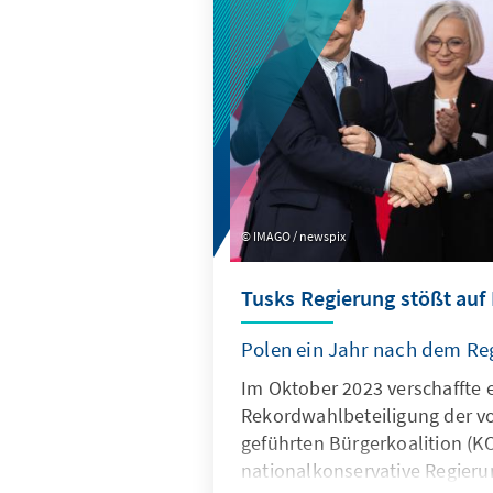
wendet sich nun die politisc
wieder auf den Ausgang der 
am 8. Dezember stattfinden so
IMAGO / newspix
Tusks Regierung stößt auf
Polen ein Jahr nach dem R
Im Oktober 2023 verschaffte 
Rekordwahlbeteiligung der v
geführten Bürgerkoalition (K
nationalkonservative Regierun