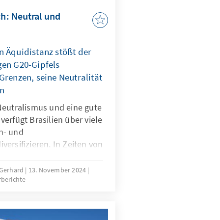
ch: Neutral und
n Äquidistanz stößt der
gen G20-Gipfels
Grenzen, seine Neutralität
en
Neutralismus und eine gute
erfügt Brasilien über viele
n- und
ersifizieren. In Zeiten von
se Strategie teilweise an
erenden weltweiten
p Gerhard
13. November 2024
berichte
liche Bekenntnisse und
Interessen sind
und enge Bindungen
zwar in alle