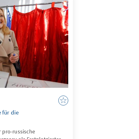
i zu schwenken. Das rot-
ic Party (NPP) und rot-
ational Democratic
den großen politischen
n diesen Tagen die
 Stadtbild. Die wachsende
ng ist mit Blick auf den
spüren, vor allem auch
or kritischen
Land.
 für die
r pro-russische