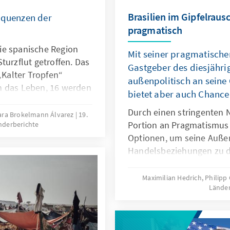
Brasilien im Gipfelraus
equenzen der
pragmatisch
ie spanische Region
Mit seiner pragmatische
turzflut getroffen. Das
Gastgeber des diesjähri
Kalter Tropfen“
außenpolitisch an seine 
n das Leben, 16 werden
bietet aber auch Chanc
elaufen sich schon
Durch einen stringenten 
stelligen
 Sara Brokelmann Álvarez
19.
Portion an Pragmatismus v
nderberichte
ne vielschichtige
Optionen, um seine Auße
die von (unterlassenen)
Handelsbeziehungen zu div
 das akute
multiplen Krisen stößt die
 parteipolitischen
ihre Grenzen. Die eskali
e Ebenen umfasst.
Maximilian Hedrich, Philip
Länder
Konflikte erfordern deut
klares Handeln. Multiple 
genauestens abzuwägen 
werden schwieriger – und 