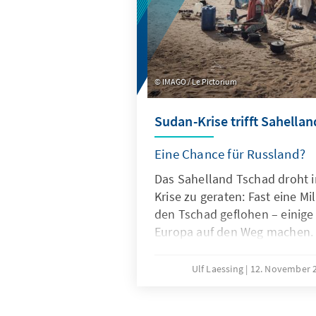
IMAGO / Le Pictorium
Sudan-Krise trifft Sahella
Eine Chance für Russland?
Das Sahelland Tschad droht 
Krise zu geraten: Fast eine Mi
den Tschad geflohen – einige
Europa auf den Weg machen.
Déby setzt sich unterdessen 
Hauptpartner Frankreich ab, f
Ulf Laessing
12. November 
kooperiert mit den Vereinigt
(VAE), die eine Kriegspartei 