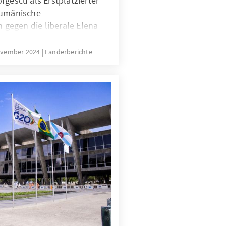
rgescu als Erstplatzierter
rumänische
n gegen die liberale Elena
mit 19,17% denkbar knapp
en Sozialdemokraten Marcel
ovember 2024
Länderberichte
esetzt hat. Die rumänischen
haben mit ihrem Votum
aktuellen
-PNL) eine schallende
st. Mit potenziell
ie politische Zukunft des
swirkungen auf die
wie Verteidigungsfähigkeit