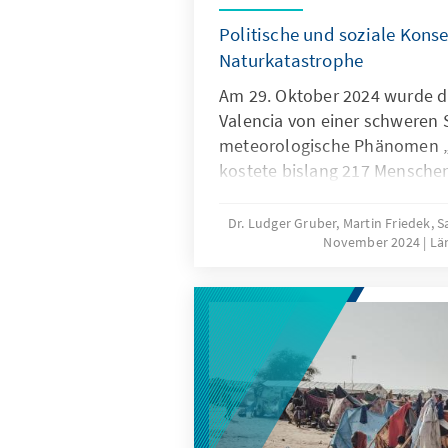
Politische und soziale Kons
Naturkatastrophe
Am 29. Oktober 2024 wurde d
Valencia von einer schweren S
meteorologische Phänomen „
kostete bislang 217 Mensche
noch vermisst. Die Schäden b
jetzt auf einen mittleren zwei
Dr. Ludger Gruber, Martin Friedek,
November 2024
Lä
Milliardenbetrag. Nun setzt ei
politische Aufarbeitung ein, 
Präventionsmaßnahmen über
Krisenmanagement bis hin zur
Instrumentalisierung mehrer