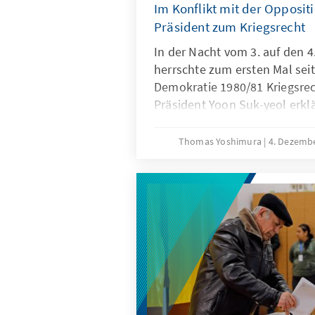
Im Konflikt mit der Opposit
Präsident zum Kriegsrecht
In der Nacht vom 3. auf den 
herrschte zum ersten Mal sei
Demokratie 1980/81 Kriegsrec
Präsident Yoon Suk-yeol erk
der Opposition zur Kürzung 
weitere Amtsenthebungsverfa
Thomas Yoshimura
4. Dezemb
seiner Regierung zur Gefähr
sprach von Unterwanderung 
nordkoreanische Kräfte. Wen
er sich durch den erfolgreic
Parlaments und massive Dem
gezwungen, die Entscheidun
steht jetzt vor den Scherben 
nächsten Tage entscheiden w
freiwillig geht oder gezwung