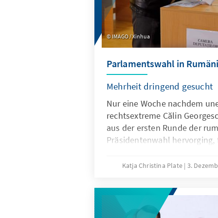
IMAGO / Xinhua
Parlamentswahl in Rumän
Mehrheit dringend gesucht
Nur eine Woche nachdem une
rechtsextreme Călin Georgescu
aus der ersten Runde der ru
Präsidentenwahl hervorging,
2024 in Rumänien die Parlame
Ergebnis ist ein Parlament vo
Katja Christina Plate
3. Dezemb
kleiner Parteien, die sich nur
halbwegs stabile Regierungsk
werden. Da die Ernennung de
der Regierung die Aufgabe des