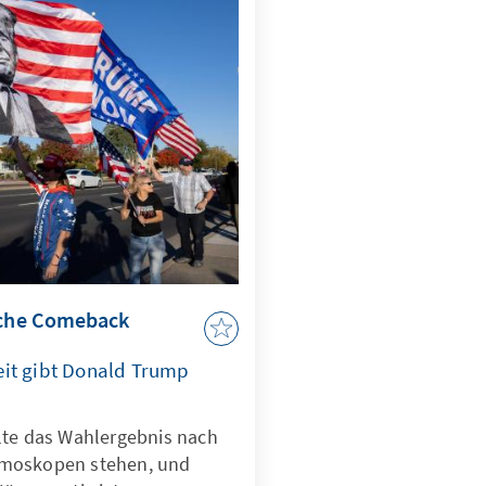
ien ist ein gefragter
ischen G20-Jahr
ternationalen Bühne
 Europa sind gut beraten,
cht zu schließen.
ische Comeback
eit gibt Donald Trump
lte das Wahlergebnis nach
emoskopen stehen, und