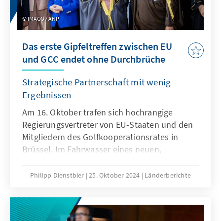
Situation“, doch wer ist der tatsächliche
IMAGO / ANP
Gewinner der Vereinbarung?
Das erste Gipfeltreffen zwischen EU
und GCC endet ohne Durchbrüche
Strategische Partnerschaft mit wenig
Ergebnissen
Am 16. Oktober trafen sich hochrangige
Regierungsvertreter von EU-Staaten und den
Mitgliedern des Golfkooperationsrates in
Brüssel. Im Fahrwasser eines neuen,
strategischen Engagements mit den Golf-
Staaten, das die EU bereits 2022 initiiert hatte,
Philipp Dienstbier
25. Oktober 2024
Länderberichte
markiert das Gipfeltreffen das erste Mal in der
Geschichte, dass Spitzenpolitiker beider
Seiten in diesem Rahmen zusammenkamen.