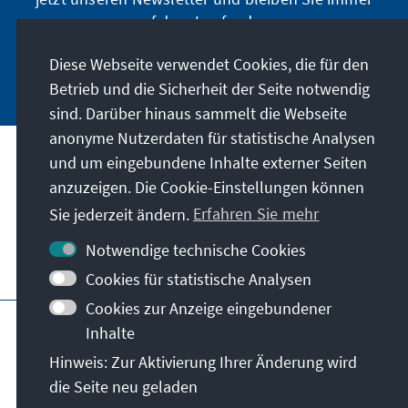
auf dem Laufenden.
Diese Webseite verwendet Cookies, die für den
Jetzt abonnieren
Betrieb und die Sicherheit der Seite notwendig
sind. Darüber hinaus sammelt die Webseite
anonyme Nutzerdaten für statistische Analysen
und um eingebundene Inhalte externer Seiten
Unser Auftrag
anzuzeigen. Die Cookie-Einstellungen können
Sie jederzeit ändern.
Erfahren Sie mehr
Kontakt
Notwendige technische Cookies
Weitere Angebote der Stiftung
Cookies für statistische Analysen
Cookies zur Anzeige eingebundener
Impressum
Datenschutz
Inhalte
Nutzungsbedingungen
Hinweis: Zur Aktivierung Ihrer Änderung wird
Erklärung zur Barrierefreiheit
Barriere melden
die Seite neu geladen
Sitemap