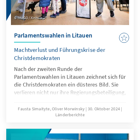
IMAGO / Xinhua
Parlamentswahlen in Litauen
Machtverlust und Führungskrise der
Christdemokraten
Nach der zweiten Runde der
Parlamentswahlen in Litauen zeichnet sich für
die Christdemokraten ein düsteres Bild. Sie
verlieren nicht nur ihre Regierungsbeteiligung,
sondern neben den großen Städten wie
Vilnius und Kaunas auch ihren
Fausta Simaityte, Oliver Morwinsky
30. Oktober 2024
Länderberichte
Parteivorsitzenden, Gabrielius Landsbergis.
Dieser trat nach dem Verlust seines
Wahlkreises vom Parteiamt zurück und legt
eine Pause ein. Die Sozialdemokraten müssen