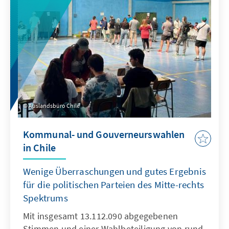
nun mit der Mitte-links Partei “Demokraten
für Litauen” einen dritten Koalitionspartner
finden. Das wird aus verschiedenen Gründen
nicht einfach.
Auslandsbüro Chile
Kommunal- und Gouverneurswahlen
in Chile
Wenige Überraschungen und gutes Ergebnis
für die politischen Parteien des Mitte-rechts
Spektrums
Mit insgesamt 13.112.090 abgegebenen
Stimmen und einer Wahlbeteiligung von rund