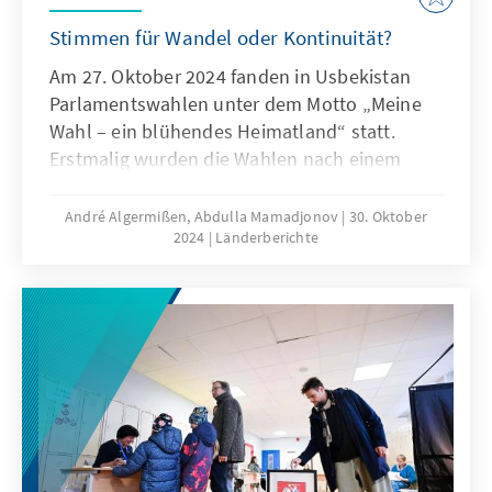
Stimmen für Wandel oder Kontinuität?
Am 27. Oktober 2024 fanden in Usbekistan
Parlamentswahlen unter dem Motto „Meine
Wahl – ein blühendes Heimatland“ statt.
Erstmalig wurden die Wahlen nach einem
neuen, gemischten Wahlsystem abgehalten,
das Elemente sowohl des Mehrheits- als auch
André Algermißen, Abdulla Mamadjonov
30. Oktober
2024
Länderberichte
des Verhältniswahlverfahrens umfasst. Das
neue System, das auf einer Reform der
usbekischen Verfassung und des daraus
abgeleiteten Wahlgesetzes basiert, hat das
Potenzial, die politische Landschaft des
Landes zukünftig zu verändern. Die
Parlamentswahlen wurden erwartungsgemäß
von der Liberaldemokratischen Partei
Usbekistans (LDPU) gewonnen, die auch
zukünftig die Regierung anführen wird.