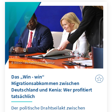
nicht immer um Erfolg. Der letzte Wahlkampf
2020 hatte diesbezüglich bereits einen neuen
Rekord aufgestellt: 14,4 Milliarden US-Dollar
wurden für Präsidentschafts- und
Kongresswahlen ausgegeben und damit
doppelt so viel wie 2016.
IMAGO / dts Nachrichtenagentur
Das „Win - win“
Migrationsabkommen zwischen
Deutschland und Kenia: Wer profitiert
tatsächlich
Der politische Drahtseilakt zwischen