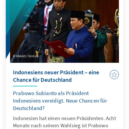
Doch große strategische Erfolge waren nach
Ablauf des Treffens nicht zu vermelden.
Vielmehr offenbarte sich beim Gipfel erneut,
woran Europas Golf-Politik im Allgemeinen
krankt: Fehlender politischer Mut, mit
konkreten Schritten die Beziehungen beider
Regionen auf eine neue Ebene zu heben.
Dabei passte es ins Bild, dass ein zentrales
IMAGO / Xinhua
EU-Mitglied in Brüssel gänzlich fehlte.
Indonesiens neuer Präsident – eine
Chance für Deutschland
Prabowo Subianto als Präsident
Indonesiens vereidigt. Neue Chancen für
Deutschland?
Indonesien hat einen neuen Präsidenten. Acht
Monate nach seinem Wahlsieg ist Prabowo