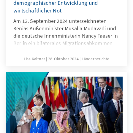
demographischer Entwicklung und
wirtschaftlicher Not
Am 13. September 2024 unterzeichneten
Kenias Außenminister Musalia Mudavadi und
die deutsche Innenministerin Nancy Faeser in
Berlin ein bilaterales Migrationsabkommen
zwischen den beiden Staaten. Darin eröffnet
Deutschland legale Wege für qualifizierte
Lisa Kaltner
28. Oktober 2024
Länderberichte
Arbeitsmigrantinnen und -migranten aus
Kenia. Im Gegenzug erklärte sich Kenia bereit,
ausreisepflichtige Kenianerinnen und
Kenianer mittels biometrischem
Datenabgleich zu identifizieren und auch
abgelaufene Ausweisdokumente bei der
Rückführung zu akzeptieren. Kenia ist bereits
das vierte Land, das ein solches Abkommen
mit Deutschland schließt. Präsident Ruto
lobte das Übereinkommen als eine „Win-win-