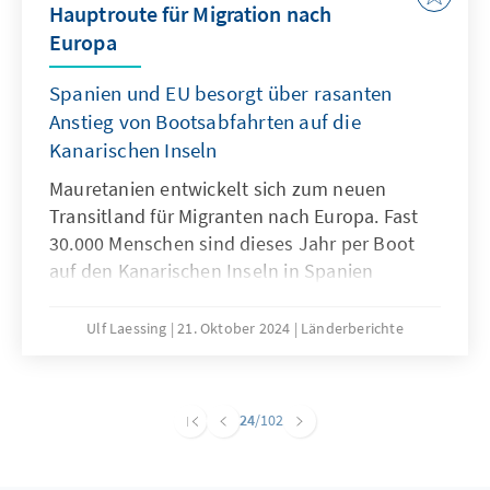
Hauptroute für Migration nach
Europa
Spanien und EU besorgt über rasanten
Anstieg von Bootsabfahrten auf die
Kanarischen Inseln
Mauretanien entwickelt sich zum neuen
Transitland für Migranten nach Europa. Fast
30.000 Menschen sind dieses Jahr per Boot
auf den Kanarischen Inseln in Spanien
angekommen, doppelt so viele wie im Vorjahr.
Viele brachen von Mauretanien auf. Die
Ulf Laessing
21. Oktober 2024
Länderberichte
Europäische Union unterstützt das Sahelland,
um Bootsabfahrten zu verhindern. Doch wenn
mehr Migranten steckenbleiben, könnte dies
24
/102
zu sozialen Spannungen führen.