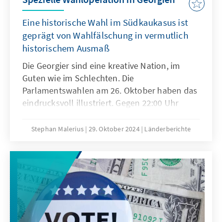
Eine historische Wahl im Südkaukasus ist
geprägt von Wahlfälschung in vermutlich
historischem Ausmaß
Die Georgier sind eine kreative Nation, im
Guten wie im Schlechten. Die
Parlamentswahlen am 26. Oktober haben das
eindrucksvoll illustriert. Gegen 22:00 Uhr
verkündete die Zentrale Wahlkommission für
die Regierungspartei des Georgischen Traums
Stephan Malerius
29. Oktober 2024
Länderberichte
ein Ergebnis von 53 %, auf die vier
Oppositionsblöcke entfielen demnach
insgesamt 38 %. Exit Polls hatten zwei
Stunden zuvor ein gegenteiliges Bild
gezeichnet. Unabhängige Wahlbeobachter,
die zahlreiche Unregelmäßigkeiten während
des Wahltages dokumentierten und auch