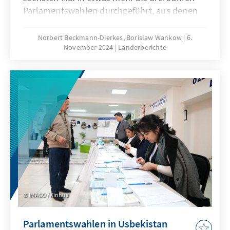
Parlamentswahlen durchgeführt, aus denen
die EVP-Partei „Bürger für eine Europäische
Entwicklung Bulgariens“ (GERB) als Sieger
Norbert Beckmann-Dierkes, Borislaw Wankow
6.
November 2024
Länderberichte
hervorgegangen war. Nun wurden die
Bulgaren am 27. Oktober 2024 erneut an die
Urnen gerufen, um über die
Zusammensetzung des Parlaments (Narodno
Sabranie) zu bestimmen, da sich die Parteien
nach dem letzten Votum nicht auf eine
Regierung verständigen konnten.
IMAGO / Xinhua
Parlamentswahlen in Usbekistan