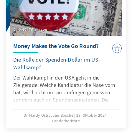
kommunizierten, fordern, die Wahlen zu
annullieren. Die Präsidentin und die
Opposition erklären, das Wahlergebnis nicht
akzeptieren zu wollen. Die vorläufige
IMAGO / Tetra Images
Stellungnahme der OSZE fällt sehr kritisch in
Bezug auf die Rahmenbedingungen aus,
Money Makes the Vote Go Round?
bescheinigt aber einen technisch
weitestgehend korrekten Ablauf der Wahlen.
Die Rolle der Spenden-Dollar im US-
Wahlkampf
Der Wahlkampf in den USA geht in die
Zielgerade: Welche Kandidatur die Nase vorn
hat, wird nicht nur an Umfragen gemessen,
sondern auch an Spendeneinnahmen. Die
Parteien in den USA sind darauf angewiesen,
dass Bürger und Unternehmen ihre Arbeit mit
Dr. Hardy Ostry, Jan Bösche
29. Oktober 2024
Länderberichte
Spenden unterstützen. Dabei geht es um
Milliarden-Dollar-Summen, um Einfluss – aber