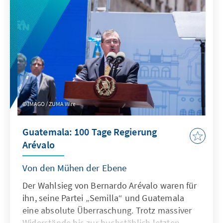
kofinanziert die Wahlen trotzdem – zu groß ist
die Sorge, dass noch ein Sahelstaat
auseinanderbricht. Mehr als eine Million
Menschen aus dem Sudan haben im Osten
Tschads Zuflucht gefunden, und noch mehr
werden kommen.
IMAGO / ZUMA Wire
Guatemala: 100 Tage Regierung
Arévalo
Von den Mühen der Ebene
Der Wahlsieg von Bernardo Arévalo waren für
ihn, seine Partei „Semilla“ und Guatemala
eine absolute Überraschung. Trotz massiver
Widerstände bis zur buchstäblich letzten