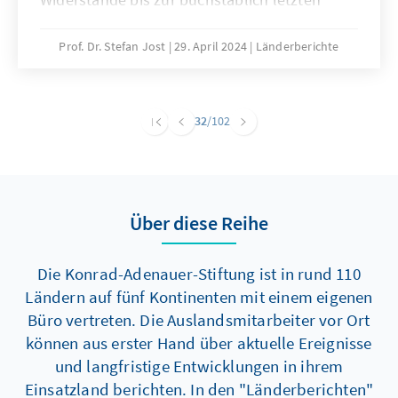
Minute konnte er am 15. Januar 2024 sein
Amt antreten. Getragen wurde er dabei auch
Prof. Dr. Stefan Jost
29. April 2024
Länderberichte
von Menschen und Gruppierungen, die ihn
nicht gewählt hatten, die aber die
guatemaltekische Demokratie retten wollten.
32
/102
Nach den ersten 100 Tagen verbreitet sich
aber der Eindruck, dass Arévalo und seine
Regierung noch immer im
Überraschungsmoment gefangen und für die
Über diese Reihe
berühmten „Mühen der Ebene“ nicht
vorbereitet sind.
Die Konrad-Adenauer-Stiftung ist in rund 110
Ländern auf fünf Kontinenten mit einem eigenen
Büro vertreten. Die Auslandsmitarbeiter vor Ort
können aus erster Hand über aktuelle Ereignisse
und langfristige Entwicklungen in ihrem
Einsatzland berichten. In den "Länderberichten"