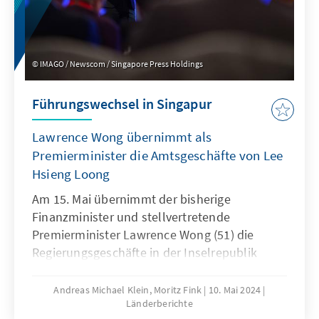
geht es nur noch um Schadensbegrenzung?
IMAGO / Newscom / Singapore Press Holdings
Führungswechsel in Singapur
Lawrence Wong übernimmt als
Premierminister die Amtsgeschäfte von Lee
Hsieng Loong
Am 15. Mai übernimmt der bisherige
Finanzminister und stellvertretende
Premierminister Lawrence Wong (51) die
Regierungsgeschäfte in der Inselrepublik
Singapur. Er folgt als erst vierter
Regierungschef in der knapp sechzigjährigen
Andreas Michael Klein, Moritz Fink
10. Mai 2024
Länderberichte
Geschichte des Landes seit der