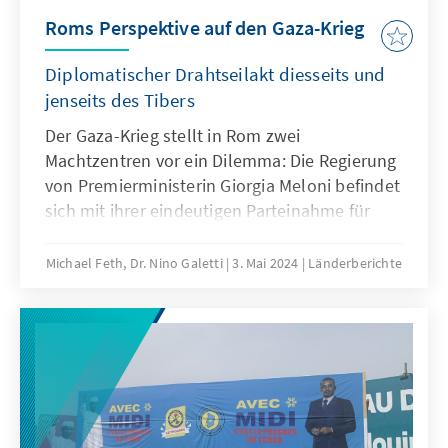
Deutschland und in Frankreich. Gleichzeitig
Präsidentschaft Panamas übernehmen.
Roms Perspektive auf den Gaza-Krieg
gibt es kaum mehr Zeitzeugen, die vom
zweiten Weltkrieg berichten können. Was
Diplomatischer Drahtseilakt diesseits und
bedeutet es, sich in diesem Kontext an den D-
jenseits des Tibers
Day zu erinnern? Und welche Rolle spielen
Der Gaza-Krieg stellt in Rom zwei
Deutschland und Frankreich für die
Machtzentren vor ein Dilemma: Die Regierung
europäische Erinnerungspolitik?
von Premierministerin Giorgia Meloni befindet
sich mit ihrer eindeutigen Parteinahme für
Israel erstmals seit Amtsantritt nicht im
Einklang mit der Mehrheit der Gesellschaft.
Michael Feth, Dr. Nino Galetti
3. Mai 2024
Länderberichte
Dort wachsen, je länger die israelischen
Angriffe auf den Gaza-Streifen fortdauern und
sich die humanitäre Lage weiter verschärft,
die Sympathien für die palästinensische Seite.
Der Heilige Stuhl, der sich traditionell als
Schutzherr der arabischen Christen und Hüter
der biblischen Stätten versteht, geht