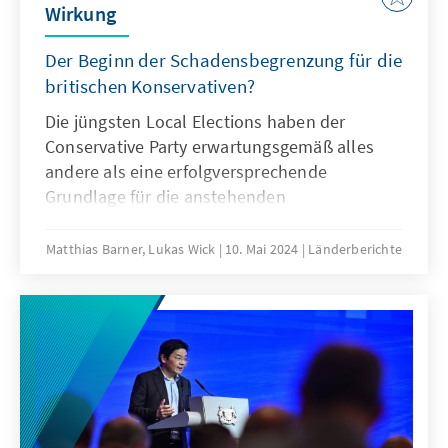
Wirkung
Der Beginn der Schadensbegrenzung für die
britischen Konservativen?
Die jüngsten Local Elections haben der
Conservative Party erwartungsgemäß alles
andere als eine erfolgversprechende
Grundlage für die anstehenden
Parlamentswahlen beschert. Sie mussten in
großen Teilen Englands herbe Verluste
Matthias Barner, Lukas Wick
10. Mai 2024
Länderberichte
hinnehmen. In nur einer von elf
Großstadtregionen wird künftig ein Tory-
Bürgermeister agieren. In landesweiten
Umfragen rangiert die oppositionelle Labour
Party mit einem Abstand von satten 20
Prozentpunkten vor der Partei von
Premierminister Rishi Sunak. Besteht für die
britischen Konservativen noch Hoffnung oder