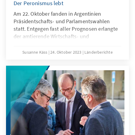
Der Peronismus lebt
Am 22. Oktober fanden in Argentinien
Präsidentschafts- und Parlamentswahlen
statt. Entgegen fast aller Prognosen erlangte
der amtierende Wirtschafts- und
Finanzminister Sergio Massa vom regierenden
Bündnis Unión por la Patria mit 36,68% die
Susanne Käss
24. Oktober 2023
Länderberichte
meisten Stimmen, vor dem selbst ernannten
Anarcho-Kapitalisten Javier Milei (La Libertad
Avanza) mit 29,98%, Patricia Bullrich (Juntos
por el Cambio) mit 23,83%, Juan Schiaretti
(Hacemos por nuestro país) mit 6,78% und
Myriam Bregman (Frente de Izquierda y de
Trabajadores - Unidad) mit 2,7%. Somit treten
Sergio Massa und Javier Milei am 19.
November in einer Stichwahl gegeneinander
an. Nachdem das peronistische
Regierungsbündnis bei den Vorwahlen am 13.