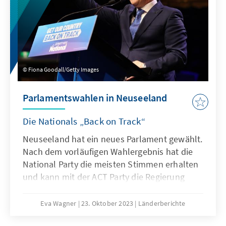
Fiona Goodall/Getty Images
Parlamentswahlen in Neuseeland
Die Nationals „Back on Track“
Neuseeland hat ein neues Parlament gewählt.
Nach dem vorläufigen Wahlergebnis hat die
National Party die meisten Stimmen erhalten
und kann mit der ACT Party die Regierung
bilden. Allerdings verfügen beide Parteien
bisher nur über eine denkbar knappe
Eva Wagner
23. Oktober 2023
Länderberichte
Mehrheit von einem Sitz und es sind noch