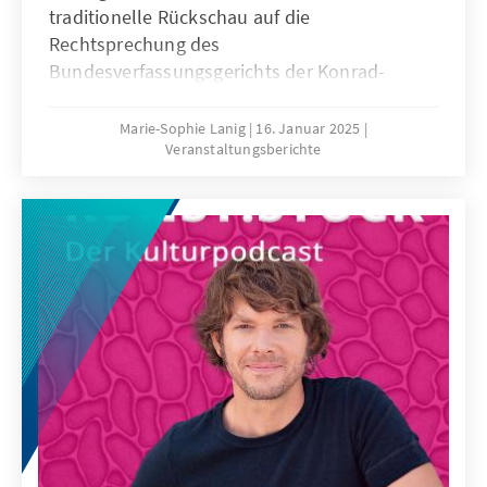
traditionelle Rückschau auf die
Rechtsprechung des
Bundesverfassungsgerichts der Konrad-
Adenauer-Stiftung wegweisenden
Entscheidungen aus dem vergangenen
Marie-Sophie Lanig
16. Januar 2025
Veranstaltungsberichte
Gerichtsjahr. Die Entscheidungen zur
Vaterschaftsanfechtung, zum
Finanzierungsausschluss sowie zum
Krankenhausvorbehalt verdeutlichten dabei
besonders die legislative Verantwortung des
Gesetzgebers, die weitreichenden Folgen für
Politik, Gesellschaft und Öffentlichkeit bei der
Ausübung des vom höchsten deutschen
Gericht auferlegten Handlungsauftrages zu
berücksichtigen.