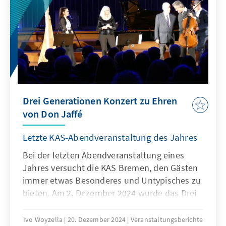
Rübekamp Axel Reitel sowie den KAS-
Tagunsgleiter Toritseju Nanna. Zwei Wochen
später besuchte Reitel gemeinsam mit der
Tagungsleiterin Anna Prigge die Oberschule
Roter Sand in der Butjadinger Straße.
Drei Generationen Konzert zu Ehren
von Don Jaffé
Letzte KAS-Abendveranstaltung des Jahres
Bei der letzten Abendveranstaltung eines
Jahres versucht die KAS Bremen, den Gästen
immer etwas Besonderes und Untypisches zu
bieten. Am 2. Dezember 2024 wurde das Drei
Generationen musikalisch vom Trio
Seramonica vor knapp 200 Gästen aufgeführt.
Ivo Woyzella
20. Dezember 2024
Veranstaltungsberichte