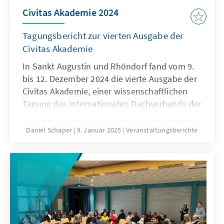
Civitas Akademie 2024
Tagungsbericht zur vierten Ausgabe der
Civitas Akademie
In Sankt Augustin und Rhöndorf fand vom 9.
bis 12. Dezember 2024 die vierte Ausgabe der
Civitas Akademie, einer wissenschaftlichen
Tagung des internationalen Dachverbands der
Archive und Forschungseinrichtungen zur
Geschichte der Christdemokratie, Civitas,
Daniel Schaper
9. Januar 2025
Veranstaltungsberichte
statt. Auf der hybriden Tagung stellte eine
internationale Gruppe von
Nachwuchswissenschaftlern vor Ort ihre
faszinierenden, interdisziplinären
Forschungsansätze zur Geschichte
christdemokratischer Bewegungen in Europa
und Lateinamerika vor.