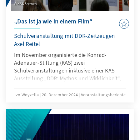
KAS Bremen
„Das ist ja wie in einem Film“
Schulveranstaltung mit DDR-Zeitzeugen
Axel Reitel
Im November organisierte die Konrad-
Adenauer-Stiftung (KAS) zwei
Schulveranstaltungen inklusive einer KAS-
Ausstellung „DDR: Mythos und Wirklichkeit“,
mit dem DDR-Zeitzeugen Axel Reitel. In der
Ausstellung werden Mythen über das Leben
Ivo Woyzella
20. Dezember 2024
Veranstaltungsberichte
unter der SED-Diktatur aufgegriffen und
Informationen über vor allem Alltag, Kultur,
Wirtschaft, Umwelt, Schule und Ideologie in
der DDR vermittelt. Am Mittwoch, den
13.11.2024, empfing das Schulzentrum am