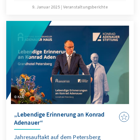
Adenauer-Stiftung unter der Leitung von
9. Januar 2025
Veranstaltungsberichte
Robert Hein auf die Beine stellte. Zwei Tage
lang verwandelte sich ein ruhiger
Schulungsraum in einen Ort hitziger
Debatten, taktischer Absprachen und
investigativer Presseberichte – ganz wie in
einem echten Stadtrat.
KAS
„Lebendige Erinnerung an Konrad
Adenauer“
Jahresauftakt auf dem Petersberg