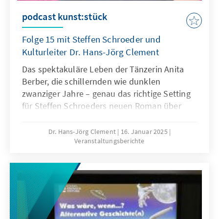
podcast kunst:stück
Folge 15 mit Steffen Schroeder und
Kulturleiter Dr. Hans-Jörg Clement
Das spektakuläre Leben der Tänzerin Anita
Berber, die schillernden wie dunklen
zwanziger Jahre – genau das richtige Setting
für Steffen Schroeders neuen Roman über
eine Figur am Rande der Gesellschaft. Der
Autor ist Stipendiat des
Dr. Hans-Jörg Clement
16. Januar 2025
Veranstaltungsberichte
Künstlerförderprogramms der Konrad-
Adenauer-Stiftung (EHF2010). Schröders
Leben selbst ist vielschichtig:
Burgschauspieler, TV-Kommissar und nicht
zuletzt Vollzugshelfer. Die unterschiedlichen
Lebensentwürfe zeugen von Schreoders
hoher Empathie und differenzierter Analyse