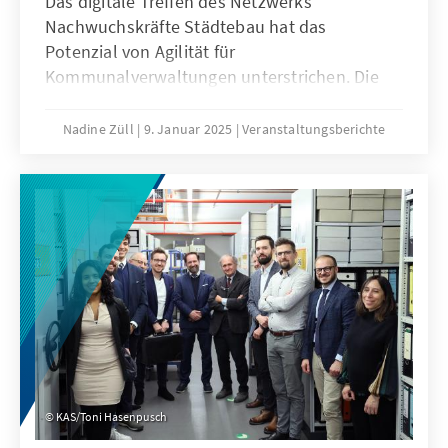
Das digitale Treffen des Netzwerks
Nachwuchskräfte Städtebau hat das
Potenzial von Agilität für
Kommunalverwaltungen unterstrichen. Die
Netzwerkmitglieder nutzten die Gelegenheit,
Erfahrungen im Umgang mit agilen
Nadine Züll
9. Januar 2025
Veranstaltungsberichte
Arbeitsmethoden zu teilen und tauschten sich
aus, wie Verwaltungen organisatorische und
kulturelle Veränderungen fördern können.
KAS/Toni Hasenpusch