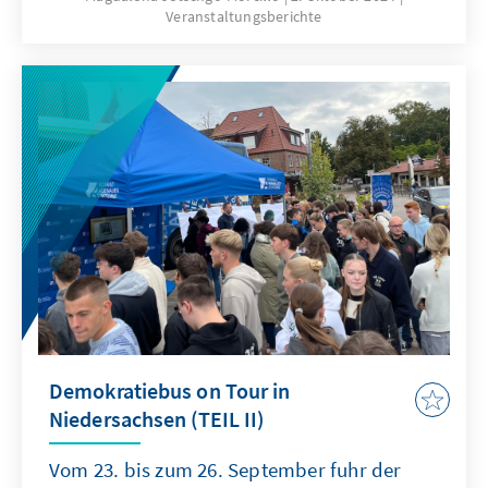
Veranstaltungsberichte
Unsere gemeinsame Studie mit der Stiftung
Wissenschaft und Politik nahm die
Perspektive von (potenziellen) Partnerländern
und deren außenpolitische Positionierungen
in den Blick. Mit Gästen aus den untersuchten
vier Ländern haben wir über die Ergebnisse
diskutiert und einen kritisch-konstruktiven
Blick auf die deutsche (und EU-)Außenpolitik
geworfen.
Demokratiebus on Tour in
Niedersachsen (TEIL II)
Vom 23. bis zum 26. September fuhr der