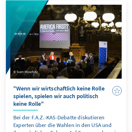
des Beethovenfestes zu setzen. Und Navid
Kermani entwickelt einen reflexiven Sog, der
von dem gedanklichen Vakuum um uns
herum seine Kraft erhält. Zusammen mit der
Schauspielerin Eva Mattes und den Musikern
Pi-hsien Chen und Manos Tsangaris wurden
Bonn zwei herausgehobene Stunden
gewährt.
Sven Moschitz
"Wenn wir wirtschaftlich keine Rolle
spielen, spielen wir auch politisch
keine Rolle"
Bei der F.A.Z.-KAS-Debatte diskutieren
Experten über die Wahlen in den USA und