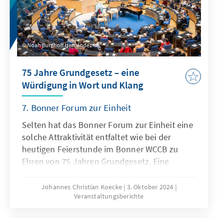
Noah Burghoff Hernández
75 Jahre Grundgesetz – eine
Würdigung in Wort und Klang
7. Bonner Forum zur Einheit
Selten hat das Bonner Forum zur Einheit eine
solche Attraktivität entfaltet wie bei der
heutigen Feierstunde im Bonner WCCB zu
Ehren von 75 Jahren Grundgesetz. Eine
vierstellige Anmeldezahl, das ist eine Marke,
die – lange zurück – mal von Marcel Reich-
Johannes Christian Koecke
3. Oktober 2024
Veranstaltungsberichte
Ranicki erreicht worden ist. Es erwies sich als
kluge Idee, die Veranstaltung in den Rahmen