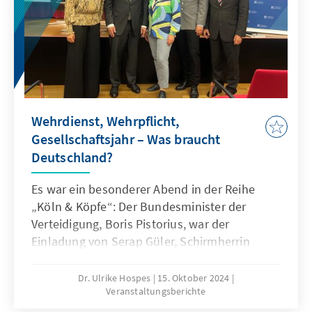
Wehrdienst, Wehrpflicht,
Gesellschaftsjahr – Was braucht
Deutschland?
Es war ein besonderer Abend in der Reihe
„Köln & Köpfe“: Der Bundesminister der
Verteidigung, Boris Pistorius, war der
Einladung von Serap Güler, Schirmherrin
dieser Veranstaltungsreihe, gefolgt, um über
die Aufstellung der Bundeswehr angesichts
Dr. Ulrike Hospes
15. Oktober 2024
Veranstaltungsberichte
der sicherheitspolitischen Lage zu sprechen.
Im Fokus stand dabei die Einführung eines