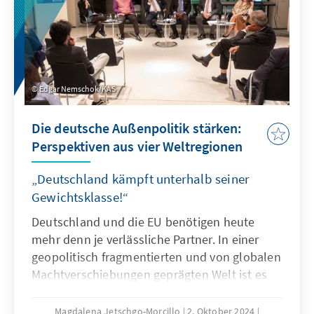
Edgar Nemschok/KAS
Die deutsche Außenpolitik stärken:
Perspektiven aus vier Weltregionen
„Deutschland kämpft unterhalb seiner
Gewichtsklasse!“
Deutschland und die EU benötigen heute
mehr denn je verlässliche Partner. In einer
geopolitisch fragmentierten und von globalen
Machtverschiebungen geprägten Welt ist es
eine Herausforderung, stabile und für beide
Seiten attraktive Partnerschaften zu bauen.
Magdalena Jetschgo-Morcillo
2. Oktober 2024