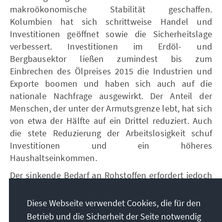
makroökonomische Stabilität geschaffen.
Kolumbien hat sich schrittweise Handel und
Investitionen geöffnet sowie die Sicherheitslage
verbessert. Investitionen im Erdöl- und
Bergbausektor ließen zumindest bis zum
Einbrechen des Ölpreises 2015 die Industrien und
Exporte boomen und haben sich auch auf die
nationale Nachfrage ausgewirkt. Der Anteil der
Menschen, der unter der Armutsgrenze lebt, hat sich
von etwa der Hälfte auf ein Drittel reduziert. Auch
die stete Reduzierung der Arbeitslosigkeit schuf
Investitionen und ein höheres
Haushaltseinkommen.
Der sinkende Bedarf an Rohstoffen erfordert jedoch
ein Handeln von Seiten der Politik: Investitionen
außerhalb des Ressourcensektors sind erforderlich,
Diese Webseite verwendet Cookies, die für den
um offizielle Beschäftigungen zu schaffen. Die
Betrieb und die Sicherheit der Seite notwendig