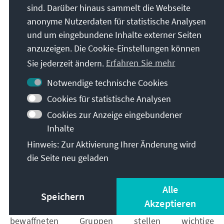
Produktivität ist noch immer auf einem niedrigen
sind. Darüber hinaus sammelt die Webseite
Stand, der sich durch schwache
anonyme Nutzerdaten für statistische Analysen
Rahmenbedingungen wie bspw. Informalität,
und um eingebundene Inhalte externer Seiten
schlechtes Bildungssystem, unzureichende
anzuzeigen. Die Cookie-Einstellungen können
Qualifikationen und niedrige Investitionen in
Sie jederzeit ändern.
Erfahren Sie mehr
Forschung und Entwicklung zeigt.
Infrastruktur, Steuersystem und Bildung –
Notwendige technische Cookies
Schlüsselpunkte für die künftige Entwicklung
Cookies für statistische Analysen
Cookies zur Anzeige eingebundener
Kolumbien hat einen bedeutenden Ausgabenbedarf:
Inhalte
Infrastrukturinvestitionen sind unverzichtbar für das
Hinweis: Zur Aktivierung Ihrer Änderung wird
wirtschaftliche Wachstum. Die schlechten
die Seite neu geladen
Transportmöglichkeiten stellen Barrieren für die
Wettbewerbsfähigkeit dar und sollten daher
verbessert werden. Auch die geplante Erweiterung
Alle
der Sozialpolitik sowie ein nach der Vorvereinbarung
Speichern
Akzeptieren
vom September 2015 erreichbarer Frieden mit den
bewaffneten Gruppen stellen wichtige