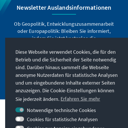
Newsletter Auslandsinformationen
Ob Geopolitik, Entwicklungszusammenarbeit
oder Europapolitik: Bleiben Sie informiert,
indem Sie jetzt kostenlos die
Auslandsinformationen abonnieren: Sie können
Diese Webseite verwendet Cookies, die für den
die Ai digital über den deutschsprachigen
Betrieb und die Sicherheit der Seite notwendig
Newsletter, oder als Printprodukt in deutscher
und englischer Sprache beziehen.
sind. Darüber hinaus sammelt die Webseite
anonyme Nutzerdaten für statistische Analysen
Jetzt abonnieren
und um eingebundene Inhalte externer Seiten
anzuzeigen. Die Cookie-Einstellungen können
Sie jederzeit ändern.
Erfahren Sie mehr
Notwendige technische Cookies
Cookies für statistische Analysen
Besuchen Sie auch