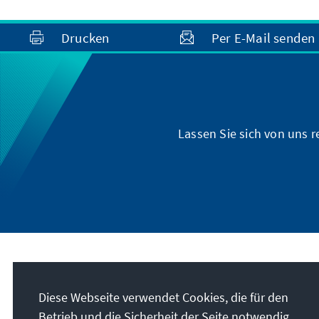
Drucken
Per E-Mail senden
Lassen Sie sich von uns 
Anschrift
Diese Webseite verwendet Cookies, die für den
Konrad-Adenauer-Stiftung e.V.
Betrieb und die Sicherheit der Seite notwendig