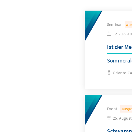
Seminar
au
12. - 16. A
Ist der M
Sommerak
Griante-C
Event
ausg
25. August
Schwamms