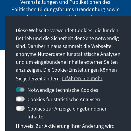
Veranstaltungen und Publikationen des
Politischen Bildungsforums Brandenburg sowie
der Konrad-Adenauer-Stiftung informieren.
Diese Webseite verwendet Cookies, die für den
Jetzt abonnieren
Betrieb und die Sicherheit der Seite notwendig
sind. Darüber hinaus sammelt die Webseite
anonyme Nutzerdaten für statistische Analysen
und um eingebundene Inhalte externer Seiten
Anschrift
anzuzeigen. Die Cookie-Einstellungen können
Sie jederzeit ändern.
Erfahren Sie mehr
Kontakt
Notwendige technische Cookies
Besuchen Sie auch
Cookies für statistische Analysen
Cookies zur Anzeige eingebundener
Hauptseite der KAS
Impressum
Datenschutz
Inhalte
Nutzungsbedingungen
Hinweis: Zur Aktivierung Ihrer Änderung wird
Erklärung zur Barrierefreiheit
Barriere melden