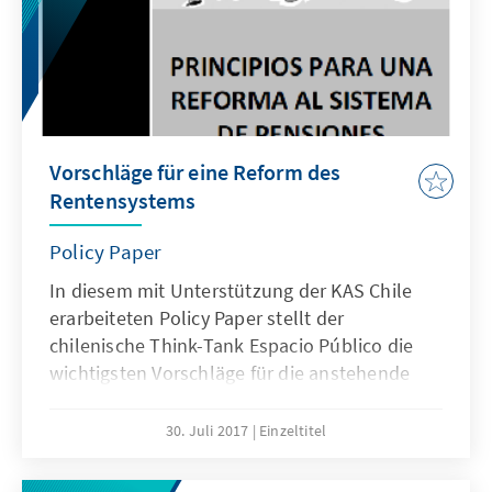
Vorschläge für eine Reform des
Rentensystems
Policy Paper
In diesem mit Unterstützung der KAS Chile
erarbeiteten Policy Paper stellt der
chilenische Think-Tank Espacio Público die
wichtigsten Vorschläge für die anstehende
Reform des chilenischen Rentensystems vor
und analysiert diese. Abgesehen von einer
30. Juli 2017
Einzeltitel
eingehenden technischen
Machbarkeitsanalyse werden die Eindrücke