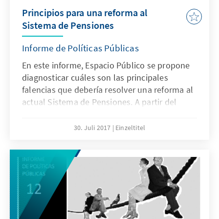
Principios para una reforma al
Sistema de Pensiones
Informe de Políticas Públicas
En este informe, Espacio Público se propone
diagnosticar cuáles son las principales
falencias que debería resolver una reforma al
actual Sistema de Pensiones. A partir del
análisis de recabado de información, se
describen las percepciones ciudadanas
30. Juli 2017
Einzeltitel
respecto al sistema y se desarrollan
principios que, basados en el diagnóstico,
debiesen cumplir las propuestas de reforma
para concitar, si no entusiasmo, al menos una
amplia aceptación pública.