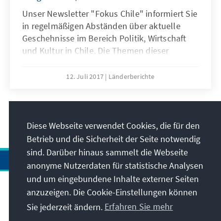
Unser Newsletter "Fokus Chile" informiert Sie
in regelmäßigen Abständen über aktuelle
Geschehnisse im Bereich Politik, Wirtschaft
und Kultur in Chile. Die Themen dieser
Ausgabe: DYNAMISCHE ENTWICKLUNG DES
CHILENISCHEN PARTEIENSYSTEMS, NEUES IM
12. Juli 2017
Länderberichte
ALTEN GRENZKONFLIKT ZWISCHEN CHILE
UND BOLIVIEN, ERSTE KLIMAWOCHE DER
KONRAD-ADENAUER-STIFTUNG, BACHELET
10
/39
ENTSCHULDIGT SICH BEI DER GEMEINSCHAFT
Diese Webseite verwendet Cookies, die für den
DER MAPUCHE, SOZIALE UNGLEICHHEIT IN
Betrieb und die Sicherheit der Seite notwendig
CHILE. Viel Spaß beim Lesen wünscht das
sind. Darüber hinaus sammelt die Webseite
Team der KAS in Chile!
anonyme Nutzerdaten für statistische Analysen
und um eingebundene Inhalte externer Seiten
anzuzeigen. Die Cookie-Einstellungen können
Anschrift
Sie jederzeit ändern.
Erfahren Sie mehr
Kontakt