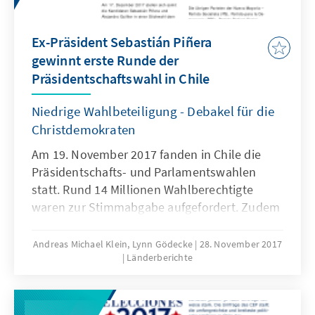
Ex-Präsident Sebastián Piñera
gewinnt erste Runde der
Präsidentschaftswahl in Chile
Niedrige Wahlbeteiligung - Debakel für die
Christdemokraten
Am 19. November 2017 fanden in Chile die
Präsidentschafts- und Parlamentswahlen
statt. Rund 14 Millionen Wahlberechtigte
waren zur Stimmabgabe aufgefordert. Zudem
wurden Teile des Senats sowie die
Regionalräte neu gewählt.
Andreas Michael Klein, Lynn Gödecke
28. November 2017
Länderberichte