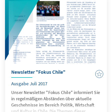
der Bürger in Bezug auf das aktuell
bestehende System beschrieben und -
basierend auf dieser Diagnose - Prinzipien
definiert, welche eine Reform erfüllen sollte,
um eine breite Akzeptanz in der Öffentlichkeit
zu finden.
Newsletter "Fokus Chile"
Ausgabe Juli 2017
Unser Newsletter "Fokus Chile" informiert Sie
in regelmäßigen Abständen über aktuelle
Geschehnisse im Bereich Politik, Wirtschaft
und Kultur in Chile. Die Themen dieser