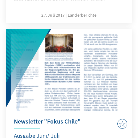
Ausgabe: CHILES NATIONALER AKTIONSPLAN
GEGEN DEN KLIMAWANDEL, KLIMAWANDEL
27. Juli 2017
Länderberichte
HAUTNAH - SCHNEESTURM IN SANTIAGO DE
CHILE, KEINE LOCKERUNG DES CHILENISCHEN
ABTREIBUNGSGESETZES, BETRUGSSKANDAL
BEI DER CHILENISCHEN POLIZEI, WAHLKAMPF
IN CHILE. Viel Spaß beim Lesen wünscht das
Team der KAS in Chile!
Newsletter "Fokus Chile"
Ausgabe Juni/ Juli