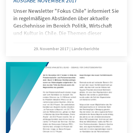
AUSGABE NOVEMBER 2017
Unser Newsletter "Fokus Chile" informiert Sie
in regelmäßigen Abständen über aktuelle
Geschehnisse im Bereich Politik, Wirtschaft
und Kultur in Chile. Die Themen dieser
Ausgabe: WAHLEN CHILE, ERGEBNISSE DER
PRÄSIDENTSCHAFTS-, SENATS- UND
29. November 2017
Länderberichte
PARLAMENTSWAHLEN, ERGEBNISSE DER
CHRISTDE-MOKRATEN (PARTIDO DEMÓCRATA
CRISTIANO) und FACHKONFERENZ
MIGRATION UND INTEGRATION – BEST
PRACTICES. Viel Spaß beim Lesen wünscht
das Team der KAS in Chile!