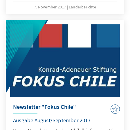
AUF DIE DEUTSCHE BUNDESTAGSWAHL IN
7. November 2017
Länderberichte
CHILE, 16. BILATERALES TREFFEN CHILE -
PERU, 17. INTERNATIONALE BUCHMESSE IN
SANTIAGO und SÜDAMERIKANISCHE
QUALIFIKATION FÜR DIE
FUSSBALLWELTMEISTERSCHAFT. Viel Spaß
beim Lesen wünscht das Team der KAS in
Chile!
Newsletter "Fokus Chile"
Ausgabe August/September 2017