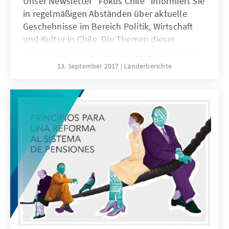
Unser Newsletter "Fokus Chile" informiert Sie
in regelmäßigen Abständen über aktuelle
Geschehnisse im Bereich Politik, Wirtschaft
und Kultur in Chile. Die Themen dieser
Ausgabe: ABTREIBUNGSGESETZ IN CHILE,
ERNEUERBARE ENERGIE - KONFERENZ IN
13. September 2017
Länderberichte
VALDIVIA, PROJEKT RENTENREFORM und
WAHLKAMPF IN CHILE. Viel Spaß beim Lesen
wünscht das Team der KAS in Chile!