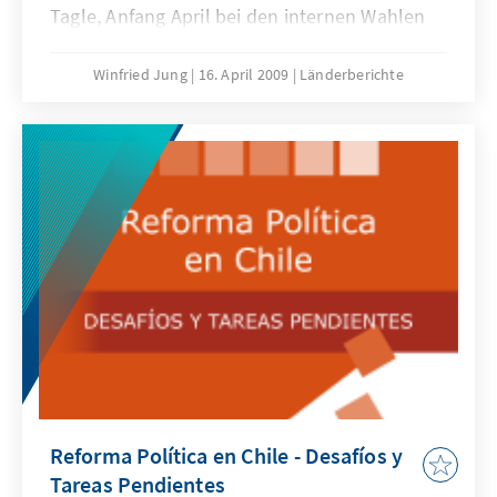
Tagle, Anfang April bei den internen Wahlen
des Parteienzusammenschlusses der
Concertación gegen seinen Herausforderer,
Winfried Jung
16. April 2009
Länderberichte
José Antonio Gómez, durch. Das Endergebnis
lautete schließlich 65 Prozent für Frei und 35
Prozent für Gómez. Frei ist damit der offizielle
Kandidat des Mitte-Links-Bündnisses für die
kommenden Präsidentschaftswahlen in Chile,
die für Anfang Dezember dieses Jahres
angesetzt sind.
Reforma Política en Chile - Desafíos y
Tareas Pendientes