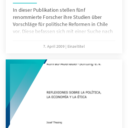
In dieser Publikation stellen fünf
renommierte Forscher ihre Studien über
Vorschläge für politische Reformen in Chile
vor. Diese befassen sich mit einer Suche nach
Wegen, um die Effizienz der Regierungsarbeit
zu erhöhen, die Dezentralisierung weiter
7. April 2009
Einzeltitel
voranzutreiben, das Parteiensystem zu
erneuern, ein Einkammersystem auf seine
Machbarkeit hin zu überprüfen und die starke
Machtkonzentration eines präsidentiellen
Systems durch ein semipräsidentielles zu
aufzuheben.