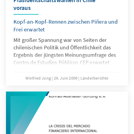
voraus
Kopf-an-Kopf-Rennen zwischen Piñera und
Frei erwartet
Mit großer Spannung war von Seiten der
chilenischen Politik und Öffentlichkeit das
Ergebnis der jüngsten Meinungsumfrage des
Centro de Estudios Públicos CEP erwartet
worden. Sie förderte bezüglich der für
Dezember anstehenden
Winfried Jung
29. Juni 2009
Länderberichte
Präsidentschaftswahlen überraschende
Erkenntnisse zutage. Danach büßt der
Kandidat des Mitte-Rechts-Bündnisses, der
„Koalition für den Wechsel (coalición por el
cambio)“, Sebastián Piñera, 7 Prozentpunkte
ein und liegt mit 34 Prozent nur noch 4
Prozentpunkte vor Eduardo Frei Ruiz-Tagle,