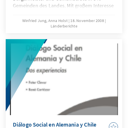
Gemeinden des Landes. Mit groβem Interesse
wurde dieses Mal das Wahlergebnis erwartet,
galt es doch von Beginn an als ein wichtiger
Winfried Jung, Anna Holst
18. November 2008
Länderberichte
Test für die im kommenden Jahr
stattfindenden Präsidentschafts- und
Parlamentswahlen. Die Wahlen selbst gingen
„unentschieden“ aus. Beide, sowohl das
Regierungsbündnis Concertación por la
Democracia als auch das Oppositionsbündnis
Alianza por Chile, errangen Teilerfolge.
Diálogo Social en Alemania y Chile