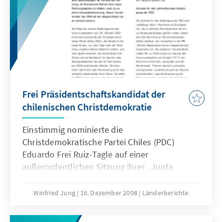
Frei Präsidentschaftskandidat der
chilenischen Christdemokratie
Einstimmig nominierte die
Christdemokratische Partei Chiles (PDC)
Eduardo Frei Ruiz-Tagle auf einer
außerordentlichen Sitzung ihrer „Junta
Nacional“ als ihren Kandidaten für die Ende
2009 anstehenden Präsidentschaftswahlen.
Winfried Jung
16. Dezember 2008
Länderberichte
Weniger geschlossen zeigte sich die Partei bei
der Wahl ihres neuen Parteivorstands nach