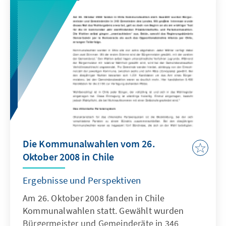
dem überraschenden Rücktritt der früheren
Parteivorsitzenden Soledad Alvear. Trotz aller
Bemühungen im Vorfeld der Sitzung, im
Konsensverfahren eine neue Führungsspitze
zu bilden, kam es zu einer Kampfabstimmung.
Neuer Vorsitzender der PDC ist der
Abgeordnete Juan Carlos Latorre.
Die Kommunalwahlen vom 26.
Oktober 2008 in Chile
Ergebnisse und Perspektiven
Am 26. Oktober 2008 fanden in Chile
Kommunalwahlen statt. Gewählt wurden
Bürgermeister und Gemeinderäte in 346