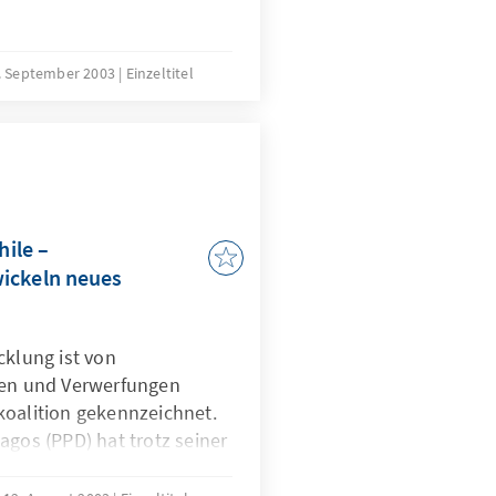
. September 2003
Einzeltitel
hile –
ickeln neues
cklung ist von
n und Verwerfungen
koalition gekennzeichnet.
agos (PPD) hat trotz seiner
nlichen Popularität nicht
e Friktionen und Konflikte