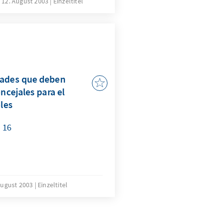
12. August 2003
Einzeltitel
onsparteien der
 großen Ansehensverlust
hlreiche Skandale sorgen
hilenischen Wählerinnen
n Oppositionsparteien der
rechtskonservativen “Unión
dades que deben
e” und der Mitte rechts
ncejales para el
acional”. Über 50% der
oles
ahrscheinlichen
en der Opposition für die
 16
ín, zur Zeit Bürgermeister
en Staatspräsidenten.
August 2003
Einzeltitel