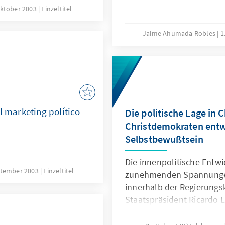
ossenen bilateralen
Oktober 2003
Einzeltitel
che Zollsatz im
r 2% betragen. Damit
Jaime Ahumada Robles
1
offensten
uch auf multilateraler
gagierten Befürwortern
nung. Die konsequente
t brachte dem Land
ennung ein. Dennoch
l marketing político
Die politische Lage in C
tliche Entwicklung in
Christdemokraten entw
l über die kürzlich
Selbstbewußtsein
 USA und der EU nicht
senden Aufgaben
Die innenpolitische Entwi
ptember 2003
Einzeltitel
zunehmenden Spannunge
innerhalb der Regierungs
Staatspräsident Ricardo L
nach wie vor hohen persö
verhindern können, daß di