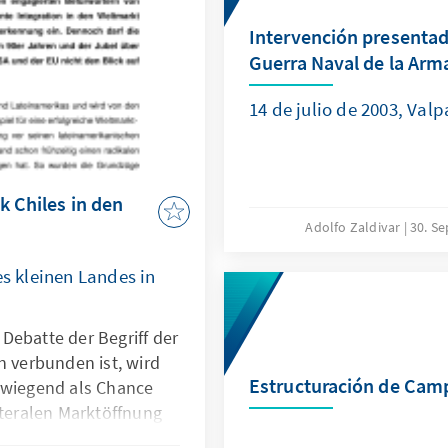
Intervención presentad
Guerra Naval de la Arm
14 de julio de 2003, Valp
k Chiles in den
Adolfo Zaldivar
30. S
es kleinen Landes in
Debatte der Begriff der
n verbunden ist, wird
Estructuración de Cam
rwiegend als Chance
ateralen Marktöffnung
Außenzoll auf 6%.