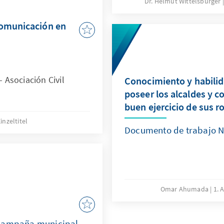
Dr. Helmut Wittelsbürger
zwischen den vier Koaliti
“Concertation” zu einem
comunicación en
der Regierung führen. Za
für hohen Zuspruch der c
und Wähler für die beide
“Alianza por Chile”, der 
Asociación Civil
Conocimiento y habili
Democrática Independient
poseer los alcaldes y co
Partei, der “Renovación N
buen ejercicio de sus r
Chilenen sehen in dem w
inzeltitel
Präsidentschaftskandidat
Documento de trabajo N
Wahlen 2005, Joaquín Lav
von Santiago, den nächst
Omar Ahumada
1. 
 campaña municipal