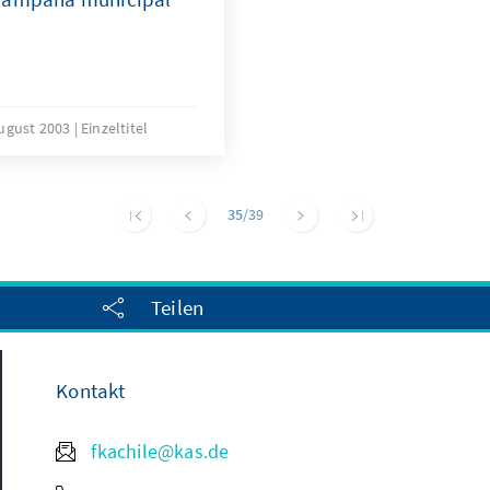
August 2003
Einzeltitel
35
/39
Teilen
Kontakt
fkachile@kas.de