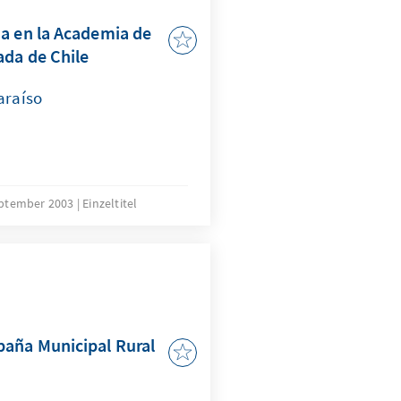
a en la Academia de
ada de Chile
araíso
eptember 2003
Einzeltitel
paña Municipal Rural