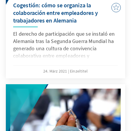
Cogestión: cómo se organiza la
colaboración entre empleadores y
trabajadores en Alemania
El derecho de participación que se instaló en
Alemania tras la Segunda Guerra Mundial ha
generado una cultura de convivencia
colaborativa entre empleadores y
trabajadores. Eso ha permitido que la gran
mayoría de los conflictos de intereses se
24. März 2021
Einzeltitel
resuelven en el marco de un clima de paz
social.