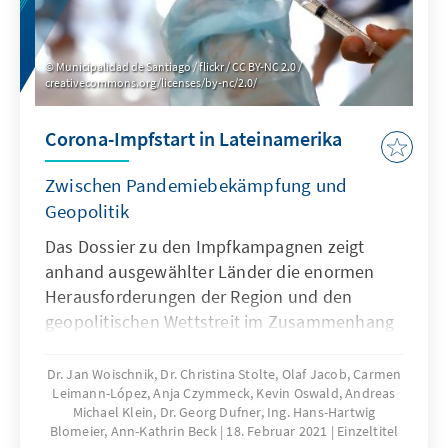
Municipalidad de Santiago / flickr / CC BY-NC 2.0 /
creativecommons.org/licenses/by-nc/2.0/
Corona-Impfstart in Lateinamerika
Zwischen Pandemiebekämpfung und
Geopolitik
Das Dossier zu den Impfkampagnen zeigt
anhand ausgewählter Länder die enormen
Herausforderungen der Region und den
geopolitischen Wettstreit im Zusammenhang
mit den Corona-Vakzinen.
Dr. Jan Woischnik, Dr. Christina Stolte, Olaf Jacob, Carmen
Leimann-López, Anja Czymmeck, Kevin Oswald, Andreas
Michael Klein, Dr. Georg Dufner, Ing. Hans-Hartwig
Blomeier, Ann-Kathrin Beck
18. Februar 2021
Einzeltitel