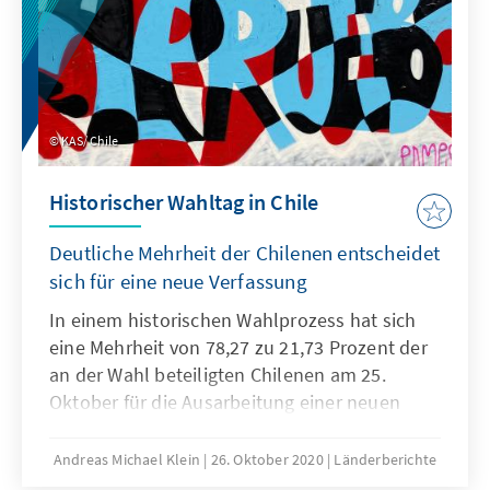
KAS/ Chile
Historischer Wahltag in Chile
Deutliche Mehrheit der Chilenen entscheidet
sich für eine neue Verfassung
In einem historischen Wahlprozess hat sich
eine Mehrheit von 78,27 zu 21,73 Prozent der
an der Wahl beteiligten Chilenen am 25.
Oktober für die Ausarbeitung einer neuen
Verfassung entschieden. Unter dem Motto
„Stimme ab und wähle das Land, das Du
Andreas Michael Klein
26. Oktober 2020
Länderberichte
möchtest“ („Vota y elige el país que quieres“)