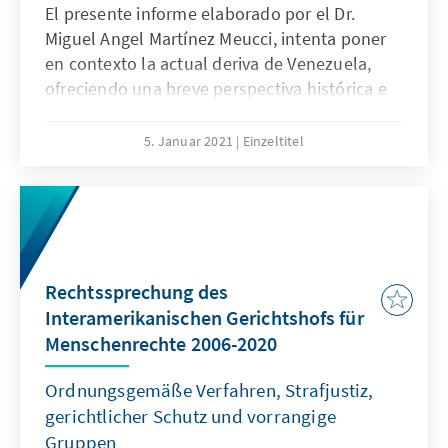
El presente informe elaborado por el Dr.
Miguel Angel Martínez Meucci, intenta poner
en contexto la actual deriva de Venezuela,
ofreciendo una breve perspectiva histórica e
identificando los nuevos patrones de
conflictividad, explicando cómo surgieron,
5. Januar 2021
Einzeltitel
cómo han sido gestionados hasta ahora –por
actores tanto internos como externos–,
cuáles han sido los resultados de dichas
gestiones y qué tipo de aspectos deberían ser
considerados a la hora de plantearse un
nuevo enfoque de gestión multilateral de la
Rechtssprechung des
cuestión venezolana.
Interamerikanischen Gerichtshofs für
Menschenrechte 2006-2020
Ordnungsgemäße Verfahren, Strafjustiz,
gerichtlicher Schutz und vorrangige
Gruppen