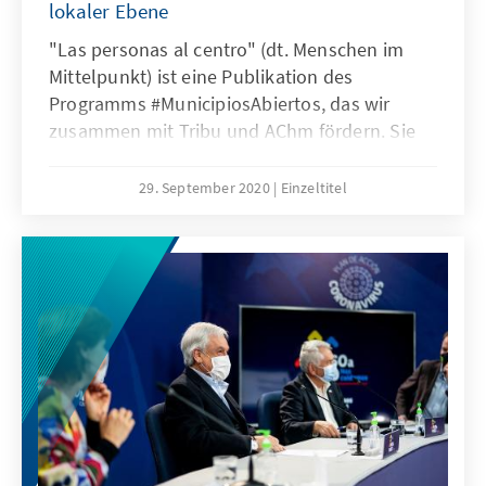
lokaler Ebene
"Las personas al centro" (dt. Menschen im
Mittelpunkt) ist eine Publikation des
Programms #MunicipiosAbiertos, das wir
zusammen mit Tribu und AChm fördern. Sie
stellt die Erfahrungen von drei
Lokalregierungen aus verschiedenen Ländern
29. September 2020
Einzeltitel
vor, die sich für die Öffnung ihrer Verwaltung
und Regierungsführung eingesetzt haben. Das
Dokument fasst die Lehren und Erkenntnisse
aus diesem Prozess zusammen und stellt
einen wichtigen Beitrag für andere
Regierungen und subnationale Verwaltungen
dar, die diesem Weg folgen wollen.