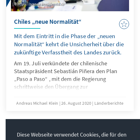
https://prensa.presidencia.cl/
Chiles „neue Normalität“
Mit dem Eintritt in die Phase der „neuen
Normalität“ kehrt die Unsicherheit über die
zukünftige Verfasstheit des Landes zurück.
Am 19. Juli verkündete der chilenische
Staatspräsident Sebastián Piñera den Plan
„Paso a Paso“ , mit dem die Regierung
schrittweise den Übergang zur
pandemiebedingten „neuen Normalität“
einleitet. Nach über 100 Tagen Quarantäne
Andreas Michael Klein
26. August 2020
Länderberichte
mit Ausgangssperre, 390.000 Infizierten sowie
mehr als 10.000 an Folge einer Covid-19-
Infektion Verstorbenen entfalten die
5
/39
Maßnahmen der Regierung ihre Wirkung. Zur
Diese Webseite verwendet Cookies, die für den