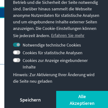
„neuen Normalität“ gehören die
Betrieb und die Sicherheit der Seite notwendig
Konfliktfelder der alten Normalität. Vor
sind. Darüber hinaus sammelt die Webseite
Ausbruch der Pandemie bestimmten die
anonyme Nutzerdaten für statistische Analysen
Debatte um Sozial- und Rentenreformen
und um eingebundene Inhalte externer Seiten
sowie die Diskussion um eine neue
Anschrift
anzuzeigen. Die Cookie-Einstellungen können
Verfassung die politische Agenda.
Sie jederzeit ändern.
Erfahren Sie mehr
Pandemiebedingt kommen nun der Einbruch
Kontakt
der Wirtschaft und steigende
Notwendige technische Cookies
Arbeitslosenzahlen hinzu. Darüber hinaus
Cookies für statistische Analysen
drohte in den letzten Wochen der Konflikt
Besuchen Sie auch
Cookies zur Anzeige eingebundener
zwischen Mapuche-Gruppierungen und
Inhalte
staatlichen Organen in der Region Araucania
Hauptseite der KAS
Impressum
Datenschutz
zu eskalieren. Angesichts dieser Gemengelage
Hinweis: Zur Aktivierung Ihrer Änderung wird
Nutzungsbedingungen
bleibt der Politik nicht viel Zeit zum
die Seite neu geladen
Erklärung zur Barrierefreiheit
Barriere melden
Durchatmen. Chile befindet sich weiterhin im
© Konrad-Adenauer-Stiftung e.V. 2026
Dauerkrisenmodus.
Alle
Speichern
Akzeptieren