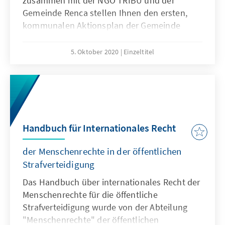
zusammen mit der NGO TRIBU und der
obligatorischen Wahlpflicht vor neun Jahren
Gemeinde Renca stellen Ihnen den ersten,
durchbrechen.
kommunalen Aktionsplan der Gemeinde
Renca zum Thema "Offene Regierung" zur
Verfügung. Das Dokument liefert praktische
5. Oktober 2020
Einzeltitel
Tipps und Tricks bei der Einführung und
Umsetzung von Open Government Strategien
auf lokaler Ebene. Die Publikation befindet
sich als PDF auf dieser Webseite. Viel Spaß
beim Lesen!
Handbuch für Internationales Recht
der Menschenrechte in der öffentlichen
Strafverteidigung
Das Handbuch über internationales Recht der
Menschenrechte für die öffentliche
Strafverteidigung wurde von der Abteilung
"Menschenrechte" der öffentlichen