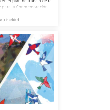
 en el plan de trabajo de la
le para la Conmemoración
dependencia del Perú “al
ctiva en distintos temas
20
Einzeltitel
entre ambos países”.