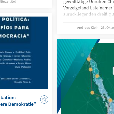
n waren ein großer
gewalttätige Unruhen Chil
Einzeltitel
endveranstaltungen
Vorzeigeland Lateinamerik
zurückliegenden dreißig 
Militärdiktatur hat sich 
Wut, Frustration und Ent
Andreas Klein
23. Okt
zusammengebraut, dass e
nicht oder nur bedingt an
wirtschaftlichen Entwickl
kation:
sere Demokratie”