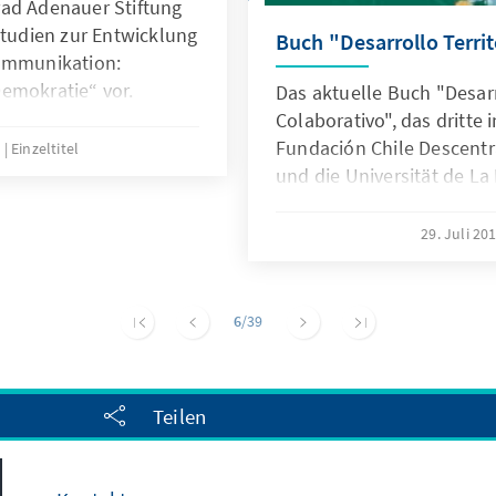
rad Adenauer Stiftung
Studien zur Entwicklung
Buch "Desarrollo Territ
Kommunikation:
emokratie“ vor.
Das aktuelle Buch "Desarr
Colaborativo", das dritte 
Fundación Chile Descentr
9
Einzeltitel
und die Universität de La 
Unterstützung der Konra
29. Juli 20
6
/39
Teilen