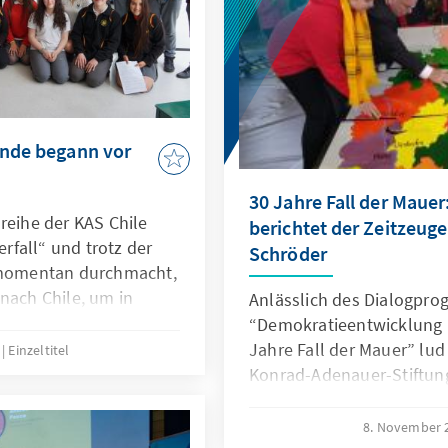
ende begann vor
30 Jahre Fall der Mauer
reihe der KAS Chile
berichtet der Zeitzeuge
fall“ und trotz der
Schröder
d momentan durchmacht,
nach Chile, um in
Anlässlich des Dialogpr
aras und Temuco über
“Demokratieentwicklung 
chen Protests in der
Jahre Fall der Mauer” lu
9
Einzeltitel
schte er sich mit
Konrad-Adenauer-Stiftung 
kern, Politikern und
Schröder aus Deutschland
ern aus. Aktueller
friedlichen Demonstratio
8. November 
manch ein Zuhörer