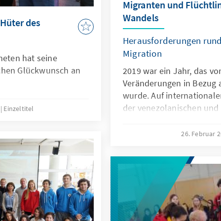
Migranten und Flüchtlin
Wandels
 Hüter des
Herausforderungen run
Migration
neten hat seine
ichen Glückwunsch an
2019 war ein Jahr, das 
Veränderungen in Bezug a
wurde. Auf international
der venezolanischen und 
9
Einzeltitel
erlebt, jedoch vor allem 
lateinamerikanischen Kon
26. Februar 