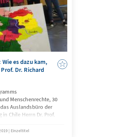
: Wie es dazu kam,
 Prof. Dr. Richard
ogramms
und Menschenrechte, 30
d das Auslandsbüro der
in Chile Herrn Dr. Prof.
 ein, um über die
nen bis hin zum Mauerfall
2019
Einzeltitel