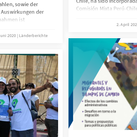
Chile, ha sido incorporada
ahlen, sowie der
Comisión Mixta Perú-Chi
n Auswirkungen der
del Bicentenario de la In
nahmen ist
brindar una visión prospe
2. April 20
ñera in diesen Tagen
centrales de la relación 
onalen
Juni 2020
Länderberichte
sition in dem nicht
en des vergangenen
paltenen Landes
h die Opposition
jüngsten Vorschlag des
 die zarte Hoffnung
log, in dem die seit der
der Strecke
erausforderungen des