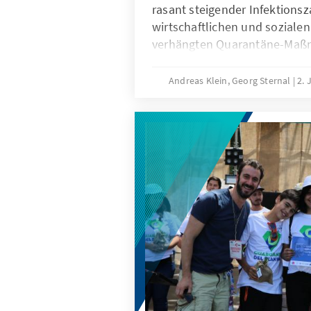
rasant steigender Infektionsz
wirtschaftlichen und soziale
verhängten Quarantäne-Maß
Staatspräsident Sebastián Pi
mit dem Vorschlag eines nati
Andreas Klein, Georg Sternal
2. 
Übereinkommens auf die Oppo
erst seit den sozialen Unruh
Jahres politisch zutiefst ges
zugegangen. Noch verhält sic
skeptisch abwartend auf den 
Präsidenten. Dennoch besteht
auf einen überparteilichen Dia
Rückkehr zur Demokratie auf 
gebliebenen strukturellen H
Landes angegangen werden.