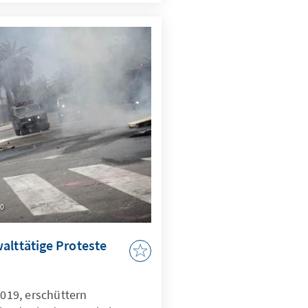
.0
alttätige Proteste
2019, erschüttern