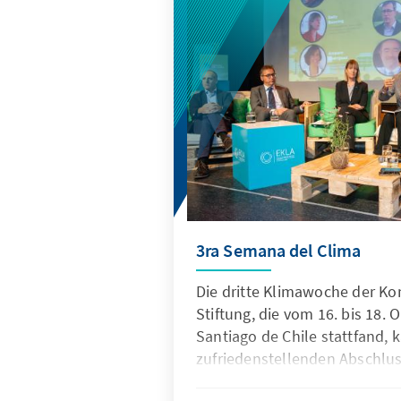
zeigte sich überrascht von de
des KAS Chile Teams.
3ra Semana del Clima
Die dritte Klimawoche der K
Stiftung, die vom 16. bis 18. 
Santiago de Chile stattfand,
zufriedenstellenden Abschluss
dreitägigen Konferenzen, Se