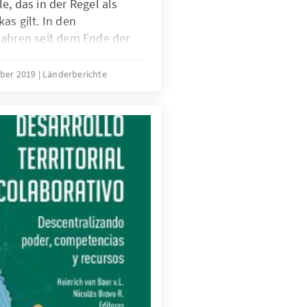
e, das in der Regel als
as gilt. In den
Jahren seit dem Ende der
eine explosive Mischung aus
täuschung darüber
ober 2019
Länderberichte
in Großteil der Menschen
 der rasanten
ung des Landes partizipiert.