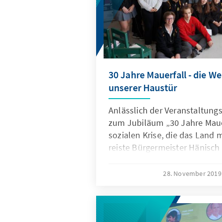
30 Jahre Mauerfall - die W
unserer Haustür
Anlässlich der Veranstaltungs
zum Jubiläum „30 Jahre Mauer
sozialen Krise, die das Lan
reiste Bürgermeister Hänisch 
Santiago, Valdivia, Puerto V
seine Erfahrungen des friedli
28. November 201
DDR zu berichten. Vor Ort tau
Schülern, Studenten, Akademi
kirchlichen Gemeindemitglied
hätte es kaum sein können, 