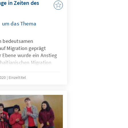
ge in Zeiten des
d um das Thema
von bedeutsamen
uf Migration geprägt
er Ebene wurde ein Anstieg
haitianischen Migration
auf dem
tinent.
2020
Einzeltitel