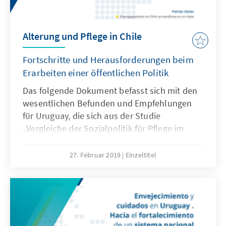
Alterung und Pflege in Chile
Fortschritte und Herausforderungen beim
Erarbeiten einer öffentlichen Politik
Das folgende Dokument befasst sich mit den
wesentlichen Befunden und Empfehlungen
für Uruguay, die sich aus der Studie
„Vergleiche der Sozialpolitik für Pflege im
Alter und die Alterung in Lateinamerika.
Vergleiche der Fälle Chile, Kuba und Uruguay“
27. Februar 2019
Einzeltitel
ergeben. Die Alterung in Chile zeichnet sich
durch ein relatives Wachstum der über 60-
jährigen, eine (steigende Lebenserwartung)
und eine überwiegend weibliche ältere
Bevölkerung aus. Die Normen haben sich