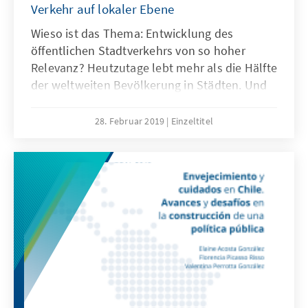
Verkehr auf lokaler Ebene
Wieso ist das Thema: Entwicklung des
öffentlichen Stadtverkehrs von so hoher
Relevanz? Heutzutage lebt mehr als die Hälfte
der weltweiten Bevölkerung in Städten. Und
die Tendenz, sowohl auf globalem Niveau, als
auch für die Region Lateinamerikas-
28. Februar 2019
Einzeltitel
insbesondere für Chile- deutet auf einen
signifikanten Anstieg der Urbanisation hin: Die
Vereinten Nationen sagen für das Jahr 2050
hervor, dass 68% der weltweiten Bevölkerung
in urbanen Räumen leben wird. In Chile sogar
mehr als 90%.