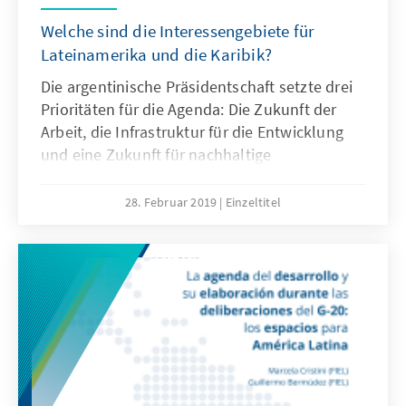
Welche sind die Interessengebiete für
Lateinamerika und die Karibik?
Die argentinische Präsidentschaft setzte drei
Prioritäten für die Agenda: Die Zukunft der
Arbeit, die Infrastruktur für die Entwicklung
und eine Zukunft für nachhaltige
Lebensmittelversorgung. In den vergangenen
Dekaden verzeichneten einige Länder der
28. Februar 2019
Einzeltitel
Region wieder vermehrtes Wachstum, indem
sie vom Multilateralismus profitierten. Die
Länder Lateinamerikas sind für die ganze Welt
Zulieferer von Primärgütern aus dem
Bergbau, der Landwirtschaft und industriellen
Nebenprodukten.