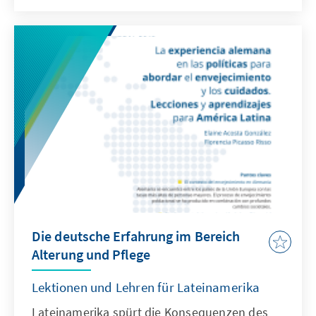
Derzeit liegt in Uruguay der
Bevölkerungsanteil der über 60- jährigen bei
knapp 20%. Das Land ist von einer steigenden
Überalterung der Gesellschaft betroffen: das
relative Gewicht der über 84-jährigen nimmt
zu; außerdem sind es überwiegend Frauen,
die die alternde Gesellschaft darstellen und in
Monohaushalten leben.
Die deutsche Erfahrung im Bereich
Alterung und Pflege
Lektionen und Lehren für Lateinamerika
Lateinamerika spürt die Konsequenzen des