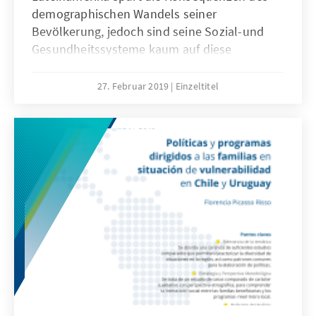
demographischen Wandels seiner
Bevölkerung, jedoch sind seine Sozial-und
Gesundheitssysteme kaum auf diese
Entwicklung eingestellt. Deutschland im
Gegenzug ist Vorreiter eines Pensionssystems,
27. Februar 2019
Einzeltitel
welche als Muster für ganz Europa dient. Das
folgende Dokument erläutert kurz das
deutsche Pflegesystem und beabsichtigt
Lehren aus der deutschen Erfahrung zu
ziehen, um die Alterungsprozesse in
Lateinamerika erfolgreich zu bewältigen.