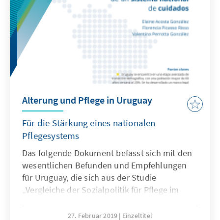
erneuert, jedoch existiert noch immer kein
Gesetz, welches die Autonomie und die
Rechte bei der Pflege der Senioren sichert.
Daher müssen Institutionen, Konzepte,
Versicherung und Ressourcen angepasst
werden, um unter Anderem die großen
Probleme der Ungleichheit beim Erhalt der
Leistungen anzugehen.
Alterung und Pflege in Uruguay
Für die Stärkung eines nationalen
Pflegesystems
Das folgende Dokument befasst sich mit den
wesentlichen Befunden und Empfehlungen
für Uruguay, die sich aus der Studie
„Vergleiche der Sozialpolitik für Pflege im
Alter und die Alterung in Lateinamerika. Die
Fälle Chile, Kuba und Uruguay“ ergeben.
27. Februar 2019
Einzeltitel