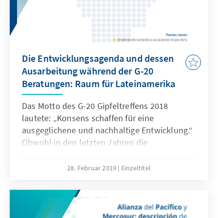
Die Entwicklungsagenda und dessen
Ausarbeitung während der G-20
Beratungen: Raum für Lateinamerika
Das Motto des G-20 Gipfeltreffens 2018
lautete: „Konsens schaffen für eine
ausgeglichene und nachhaltige Entwicklung.“
Obwohl in den letzten Jahren die
Investitionen in Infrastruktur gestiegen sind,
liegt Lateinamerika im Vergleich zu anderen
28. Februar 2019
Einzeltitel
aufsteigenden Regionen sehr weit zurück.
Daher liegt es im Interesse Lateinamerikas,
Protektionismus zu vermeiden und den
Multilateralismus beizubehalten. Initiativen