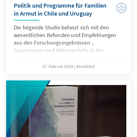
Politik und Programme für Familien
in Armut in Chile und Uruguay
Die folgende Studie befasst sich mit den
wesentlichen Befunden und Empfehlungen
aus den Forschungsergebnissen „
Spannungen und Widersprüche in der
Sozialpolitik und ihr Zusammenspiel mit den
Empfänger/-n/-innen“. Es werden zwei Fälle
27. Februar 2019
Einzeltitel
im lateinamerikanischen Raum untersucht,
der Fall Chiles und der Fall Uruguays, zwei
Länder mit unterschiedlichen Sozialsystemen.
Chile ist marktwirtschaftlich ausgerichtet,
während Uruguay sich staatlich
protektionistisch orientiert bzw. einem
„Hybrid-System“ folgt. Trotz dessen gibt es
Gemeinsamkeiten bezüglich der
Sozialprogramme beider Länder, welche sich