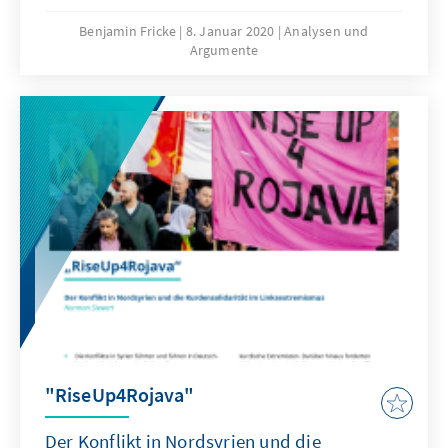
in the next 10 to 20 years. Our current world
order is already challenged by rising powers
Benjamin Fricke
8. Januar 2020
Analysen und
Argumente
with these technologies and it is crucial for
Germany and the EU to improve their global
competitiveness and tap into the vast
potential of AI, 5G and big data. Thus,
geopolitical and economic supremacy will be
determined by those powers who manage AI
and 5G.
"RiseUp4Rojava"
Der Konflikt in Nordsyrien und die