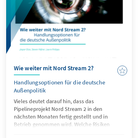
stellt die einzelnen Vorschläge vor, stellt sie in
einen Gesamtzusammenhang und unterzieht
sie einer kritischen Betrachtung. Die Mühlen
in Brüssel mahlen langsam. Es bleibt
abzuwarten, was nach politischem Ringen in
den nächsten Monaten und wohl Jahren zur
Realität wird. Es ist davon auszugehen, dass
unter der designierten EU-
Kommissionspräsidentin Ursula von der
Wie weiter mit Nord Stream 2?
Leyen die Stärkung der Rechtsstaatlichkeit in
der EU weiterhin weit oben auf der Agenda
Handlungsoptionen für die deutsche
sein wird.
Außenpolitik
Vieles deutet darauf hin, dass das
Pipelineprojekt Nord Stream 2 in den
nächsten Monaten fertig gestellt und in
Betrieb genommen wird. Welche Risiken
verbinden sich damit für die deutsche