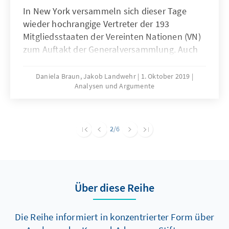
In New York versammeln sich dieser Tage
wieder hochrangige Vertreter der 193
Mitgliedsstaaten der Vereinten Nationen (VN)
zum Auftakt der Generalversammlung. Auch
in diesem Jahr wird die Kritik am
Weltgremium wieder lautstark
Daniela Braun, Jakob Landwehr
1. Oktober 2019
Analysen und Argumente
hervorgebracht: Zwar debattiere man in New
York sehr intensiv, aber an konkreten
Antworten auf die Fragen, wie globale
Herausforderungen bewältigt und Konflikte
2
/6
befriedet werden können, mangele es. Als
nicht-ständiges Mitglied im Sicherheitsrat
2019/2020 hat sich Deutschland
vorgenommen, multilaterale Lösungen
Über diese Reihe
voranzutreiben und die Vereinten Nationen zu
stärken. Das liegt im unmittelbaren Interesse
Deutschlands als Mittelmacht und Europas in
Die Reihe informiert in konzentrierter Form über
einer immer stärker von Großmachtrivalitäten