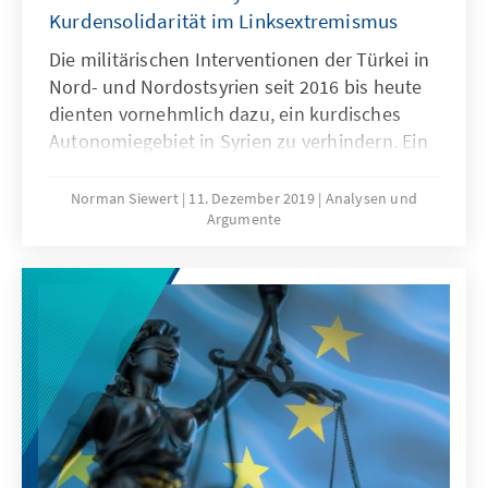
Kurdensolidarität im Linksextremismus
Die militärischen Interventionen der Türkei in
Nord- und Nordostsyrien seit 2016 bis heute
dienten vornehmlich dazu, ein kurdisches
Autonomiegebiet in Syrien zu verhindern. Ein
solches hatte sich nämlich in den Wirren des
syrischen Bürgerkrieges und im Zuge des
Norman Siewert
11. Dezember 2019
Analysen und
Argumente
erfolgreichen Abwehrkampfes gegen den
„Islamischen Staat“ (IS) sukzessive
herausgebildet – unter dem Namen „Rojava“.
Dieses steht nicht nur für den kurdischen
Wunsch nach Selbstverwaltung, sondern
auch für eine sozialistisch-demokratische
Utopie, die auf Seiten der demokratischen
und extremistischen Linken international
große Anerkennung findet. Das Thema
„Kurdensolidarität“ ist mithin seit 2014 zu