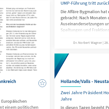
UMP-Führung tritt zurüc
Die Affäre Bygmalion hat
gebracht: Nach Monaten d
Auseinandersetzungen und
Spaltungen und Fraktion
Enttäuschungen für Wähl
einer gewonnenen Komm
Dr. Norbert Wagner
28.
schwachen Abschneiden 
inklusive einer Niederlag
und nach einem völligen V
Opposition ist heute (27.
Vorsitzenden Jean-Franço
Führung der UMP zurückg
Hollande/Valls - Neusta
ankreich
15. Juni).
Zwei Jahre Präsident Ho
Jahre
 Europäischen
mt einem politischen
In diesen Tagen begeht P