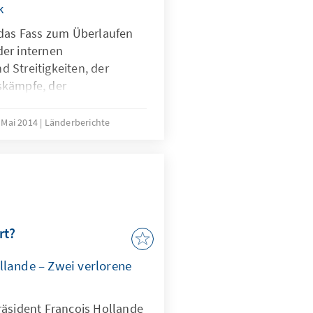
k
 das Fass zum Überlaufen
er internen
 Streitigkeiten, der
skämpfe, der
er und Sympathisanten,
unalwahl und einem
 Mai 2014
Länderberichte
bei den Europawahlen,
e gegen den Front National,
ersagen in der Rolle der
 Mai), angeführt von ihrem
is Copé, die gesamte
etreten (mit Wirkung vom
rt?
llande – Zwei verlorene
räsident François Hollande