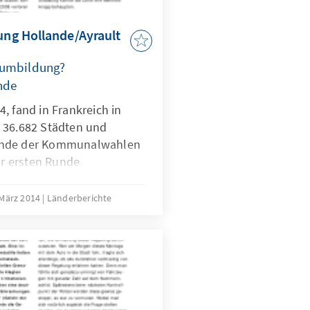
rung Hollande/Ayrault
sumbildung?
nde
, fand in Frankreich in
 36.682 Städten und
unde der Kommunalwahlen
der ersten Runde
rden die Kommunalwahlen
ch zu einem Debakel.
 März 2014
Länderberichte
 (beispielloses Debakel) so
m Morgen nach der Wahl. Le
ersönlichen Niederlage für
nde konstatiert „La chute
(der Absturz des
ler Ebene).