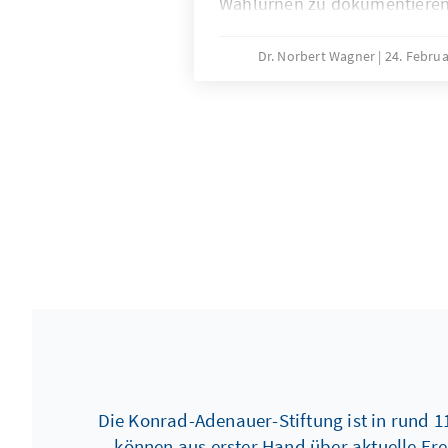
Wahlurnen zu dokumentieren
Kommunalwahlen und bei de
Ergebnis dieser beiden Wahle
Dr. Norbert Wagner
24. Febru
Landschaft in Frankreich ver
Die Konrad-Adenauer-Stiftung ist in rund 1
können aus erster Hand über aktuelle Ere