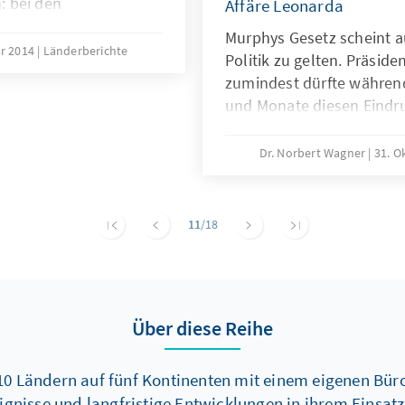
: bei den
Affäre Leonarda
n Europawahlen. Das
Murphys Gesetz scheint au
n könnte die politische
ar 2014
Länderberichte
Politik zu gelten. Präsid
ändern
zumindest dürfte währen
und Monate diesen Eind
schief gehen kann, geht sc
Dr. Norbert Wagner
31. O
11
/18
Über diese Reihe
10 Ländern auf fünf Kontinenten mit einem eigenen Büro
ignisse und langfristige Entwicklungen in ihrem Einsat