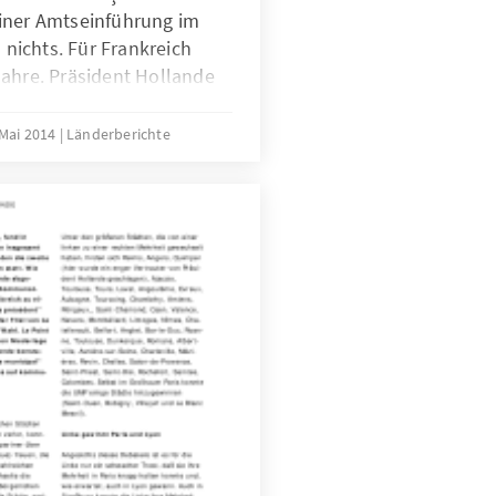
iner Amtseinführung im
s nichts. Für Frankreich
Jahre. Präsident Hollande
Proust, „Auf der Suche nach
 verbleiben nur noch drei
 Mai 2014
Länderberichte
räsidentenwahl im Frühjahr