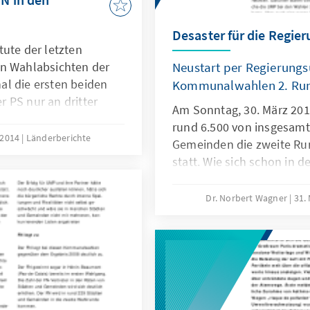
Desaster für die Regie
tute der letzten
en Wahlabsichten der
Neustart per Regierung
al die ersten beiden
Kommunalwahlen 2. Ru
 PS nur an dritter
Am Sonntag, 30. März 2014
rund 6.500 von insgesamt
l 2014
Länderberichte
Gemeinden die zweite R
statt. Wie sich schon in 
abgezeichnet hatte, wu
für die Linke in Frankrei
Dr. Norbert Wagner
31.
„Débâcle sans précédent“
der Titel von Le Figaro a
Point spricht von einer p
François Hollande. Le Mo
du socialisme municipal“ 
Sozialismus auf kommuna