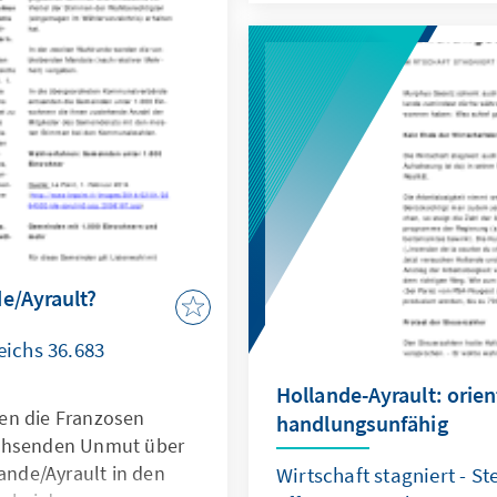
entzündete Augen und Irr
Ärzte meldeten eine deu
Asthma-Erkrankungen. We
(Gefahr der Umweltversc
schwindigkeit für Fahrze
(Autobahnring um Paris) 
e/Ayrault?
ichs 36.683
Hollande-Ayrault: orie
en die Franzosen
handlungsunfähig
achsenden Unmut über
lande/Ayrault in den
Wirtschaft stagniert - St