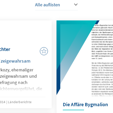
chter
lizeigewahrsam
rkozy, ehemaliger
lizeigewahrsam und
Befragung nach
ichternvorgeführt, die
eröffnen
Einflußnahme und
 2014
Länderberichte
Die Affäre Bygmalion
heimnisses.