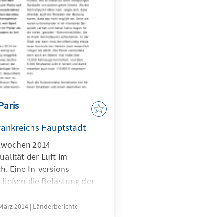
Paris
Frankreichs Hauptstadt
rzwochen 2014
ualität der Luft im
. Eine In-versions-
 ließen die Belastung der
ln weit über die offiziellen
gen. Viele klagten über
 März 2014
Länderberichte