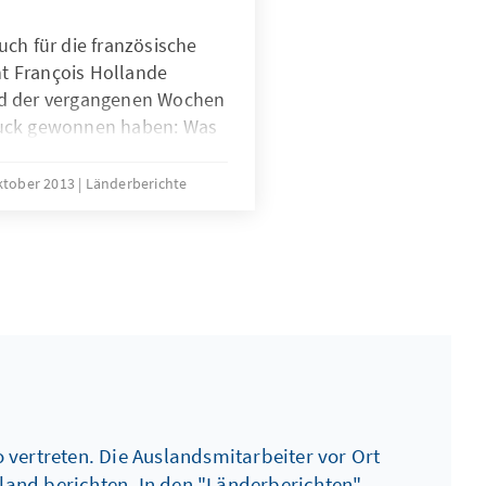
ch für die französische
ent François Hollande
d der vergangenen Wochen
ruck gewonnen haben: Was
hief.
ktober 2013
Länderberichte
 vertreten. Die Auslandsmitarbeiter vor Ort
zland berichten. In den "Länderberichten"