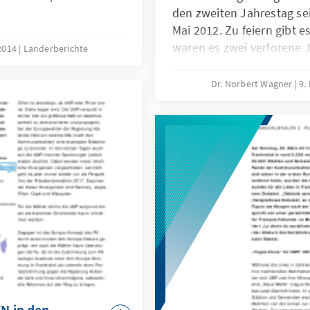
den zweiten Jahrestag se
Mai 2012. Zu feiern gibt e
waren es zwei verlorene 
 2014
Länderberichte
ist nun, frei nach Marcel 
der verlorenen Zeit“. Ihm
Dr. Norbert Wagner
9.
Jahre bis zur nächsten P
2017.
N in den