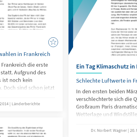
ahlen in Frankreich
 Frankreich die erste
Ein Tag Klimaschutz in 
tatt. Aufgrund des
 ist noch kein
Schlechte Luftwerte in 
 Doch sind schon jetzt
In den ersten beiden Mä
 erkennbar, die das
verschlechterte sich die Q
am 30. März bestimmen
 2014
Länderberichte
Großraum Paris dramatisch
Wetterlage und Windstille
Luft mit Feinstaub-Partike
Grenz-werte hinaus anstei
Dr. Norbert Wagner
20.