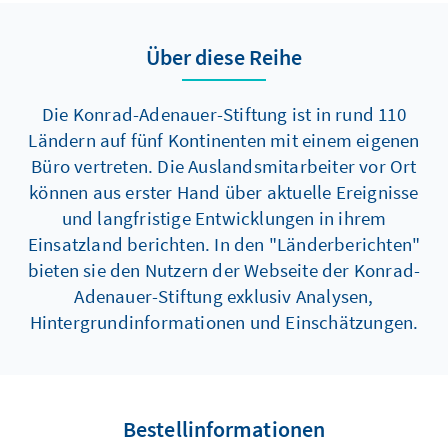
internationaler Ebene sich schließen könnte.
eigenständige völkerrechtliche Einheit mit
Anspruch auf Souveränität, wahrscheinlich
Über diese Reihe
auf Grundlage der Grenzen von 1967
(Westjordanland, Gazastreifen und Ost-
Jerusalem). Macron veröffentlichte zudem ein
Die Konrad-Adenauer-Stiftung ist in rund 110
Schreiben an Mahmud Abbas, den
Ländern auf fünf Kontinenten mit einem eigenen
Präsidenten der Palästinensischen
Büro vertreten. Die Auslandsmitarbeiter vor Ort
Autonomiebehörde. In diesem Brief hebt
können aus erster Hand über aktuelle Ereignisse
Macron hervor, dass Abbas ihm bereits Anfang
und langfristige Entwicklungen in ihrem
Juni bestimmte Zusagen gemacht habe, die
Einsatzland berichten. In den "Länderberichten"
eine Anerkennung ermöglichten – etwa die
bieten sie den Nutzern der Webseite der Konrad-
Entwaffnung der Hamas sowie die
Adenauer-Stiftung exklusiv Analysen,
Ankündigung von Wahlen im kommenden
Hintergrundinformationen und Einschätzungen.
Jahr.
Bestellinformationen