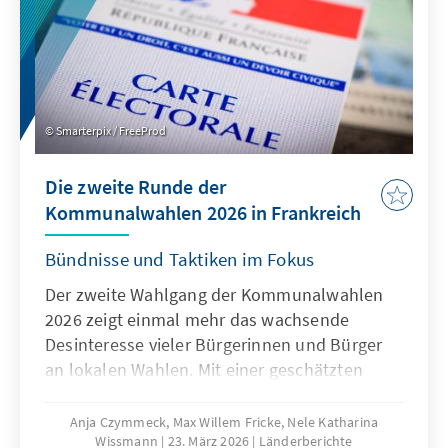
politische Polarisierung in Frankreich aller
drei Senatoren, könnte jedoch angesichts
Voraussicht nach weiter vertiefen wird.
ihrer gestärkten kommunalen Verankerung
die für eine Fraktionsbildung erforderliche
Schwelle von zehn Mandaten erreichen.
Smarterpix / FreeProd
Die zweite Runde der
Kommunalwahlen 2026 in Frankreich
Bündnisse und Taktiken im Fokus
Der zweite Wahlgang der Kommunalwahlen
2026 zeigt einmal mehr das wachsende
Desinteresse vieler Bürgerinnen und Bürger
an lokalen Wahlen. Mit einer geschätzten
Beteiligung von rund 57 % [1], deutlich
niedriger als 2014 (62,1%), betrachten viele
Anja Czymmeck, Max Willem Fricke, Nele Katharina
Wissmann
23. März 2026
Länderberichte
das parteipolitische Geschehen skeptisch