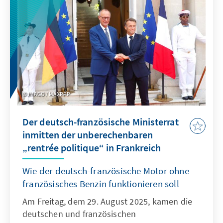
Scheitern der Regierung „zur Kenntnis“ und
werde „in den kommenden Tagen einen
neuen Premierminister ernennen“. Während
für den 10. und 18. September Streiks und
Blockaden angekündigt sind, die
insbesondere der Unzufriedenheit der
Franzosen in Hinblick auf ihre Kaufkraft und
weitere wirtschaftliche Beschneidungen zum
IMAGO / MAXPPP
Ausdruck bringen sollen, stellt sich die Frage,
wie Macron Frankreich nun aus der
Der deutsch-französische Ministerrat
politischen Sackgasse manövrieren und bis zu
inmitten der unberechenbaren
den Präsidentschaftswahlen 2027 überleben
„rentrée politique“ in Frankreich
will.
Wie der deutsch-französische Motor ohne
französisches Benzin funktionieren soll
Am Freitag, dem 29. August 2025, kamen die
deutschen und französischen