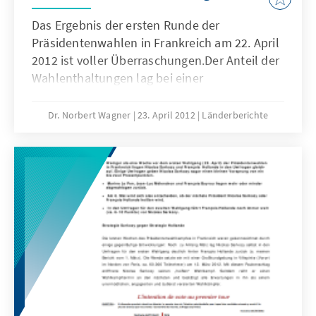
Das Ergebnis der ersten Runde der
Präsidentenwahlen in Frankreich am 22. April
2012 ist voller Überraschungen.Der Anteil der
Wahlenthaltungen lag bei einer
Wahlbeteiligung von 80 Prozent deutlich
niedriger als befürchtet. Das Ergebnis von
Dr. Norbert Wagner
23. April 2012
Länderberichte
François Hollande ist wesentlich besser als
die Ergebnisse aller sozialistischen
Kandidaten seit 1995. Er liegt an erster Stelle
und hat damit die beste Ausgangsposition für
die zweite Runde am 6. Mai.Das Ergebnis von
Nicolas Sarkozy ist weitaus besser als
erwartet. Bei seinen Anhängern wird dieses
Ergebnis nochmals einen
Mobilisierungsschub auslösen.