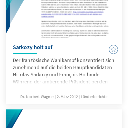
Sarkozy holt auf
Der französische Wahlkampf konzentriert sich
zunehmend auf die beiden Hauptkandidaten
Nicolas Sarkozy und François Hollande.
Während der amtierende Präsident bei den
Umfragen zu den Wahlabsichten im ersten
Wahlgang aufholen kann, liegt sein
Dr. Norbert Wagner
2. März 2012
Länderberichte
sozialistischer Herausforderer bei den
Umfragen zu einer möglichen Stichwahl
weiterhin deutlich vorne.