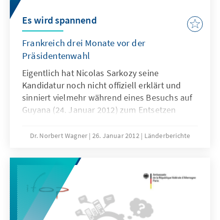
Es wird spannend
Frankreich drei Monate vor der
Präsidentenwahl
Eigentlich hat Nicolas Sarkozy seine
Kandidatur noch nicht offiziell erklärt und
sinniert vielmehr während eines Besuchs auf
Guyana (24. Januar 2012) zum Entsetzen
seiner Mitstreiter über eine mögliche
Niederlage und das Ende seiner politischen
Dr. Norbert Wagner
26. Januar 2012
Länderberichte
Karriere. Gleichwohl hat in diesen Tagen, rund
drei Monate vor dem ersten Wahlgang am 22.
April 2012, die heiße Phase des
Präsidentenwahlkampfes in Frankreich
begonnen.