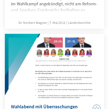
im Wahlkampf angekündigt, nicht am Reform-
und Sparkurs Frankreichs festhalten zu
wollen, sondern stattdessen massive
staatliche Wachstumsinitiativen angekündigt.
Dr. Norbert Wagner
7. Mai 2012
Länderberichte
Dies würde jedoch die Kreditwürdigkeit des
Landes gefährden und es stellt sich die Frage,
ob Frankreich dann noch einen
glaubwürdigen Beitrag zur Stabilisierung des
Euroraumes leisten könnte.
Wahlabend mit Überraschungen